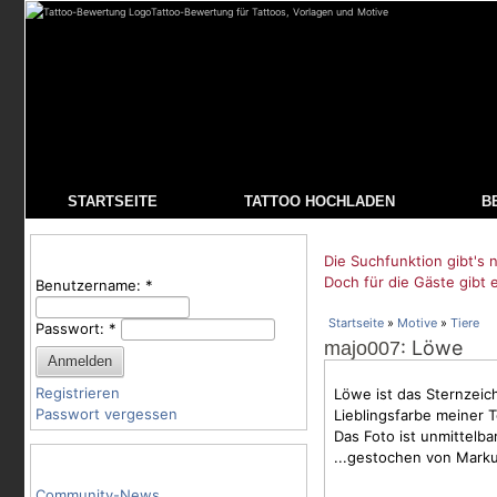
Tattoo-Bewertung für Tattoos, Vorlagen und Motive
STARTSEITE
TATTOO HOCHLADEN
B
Benutzeranmeldung
Die Suchfunktion gibt's n
Doch für die Gäste gibt 
Benutzername:
*
Startseite
»
Motive
»
Tiere
Passwort:
*
: Löwe
majo007
Registrieren
Löwe ist das Sternzeic
Passwort vergessen
Lieblingsfarbe meiner T
Das Foto ist unmittelb
...gestochen von Mark
Tattoo-Kategorien
Community-News