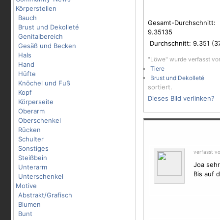
Körperstellen
Bauch
Gesamt-Durchschnitt:
Brust und Dekolleté
9.35135
Genitalbereich
Durchschnitt:
9.351
(
3
Gesäß und Becken
Hals
"Löwe" wurde verfasst v
Hand
Tiere
Hüfte
Brust und Dekolleté
Knöchel und Fuß
sortiert.
Kopf
Dieses Bild verlinken?
Körperseite
Oberarm
Oberschenkel
Rücken
Schulter
Sonstiges
verfasst v
Steißbein
Joa sehr
Unterarm
Bis auf 
Unterschenkel
Motive
Abstrakt/Grafisch
Blumen
Bunt