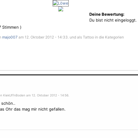
Deine Bewertung:
Du bist nicht eingeloggt.
7
Stimmen )
on
majo007
am 12. Oktober 2012 - 14:33. und als Tattoo in die Kategorien
on KiekUffnBoden am 12. Oktober 2012 - 14:56.
 schön..
das Ohr das mag mir nicht gefallen.