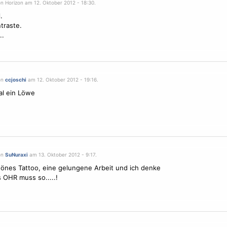
on Horizon am 12. Oktober 2012 - 18:30.
.
ntraste.
..
on
ccjoschi
am 12. Oktober 2012 - 19:16.
al ein Löwe
on
SuNuraxi
am 13. Oktober 2012 - 9:17.
önes Tattoo, eine gelungene Arbeit und ich denke
 OHR muss so.....!