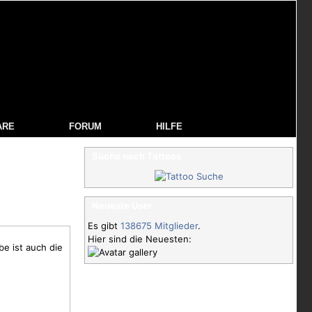
ARE
FORUM
HILFE
Suche nach Tattoos
Neueste User
Es gibt
138675 Mitglieder
.
Hier sind die Neuesten:
e ist auch die