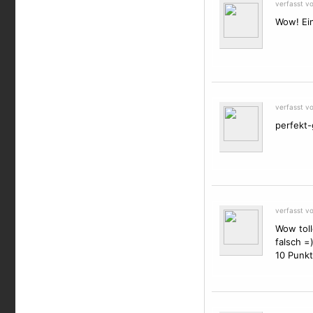
verfasst v
Wow! Ein
verfasst v
perfekt-
verfasst v
Wow toll
falsch =
10 Punkt