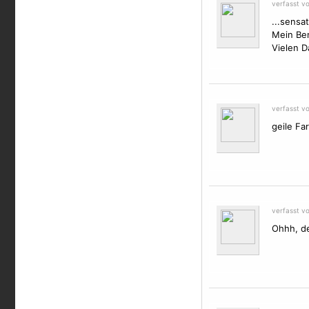
verfasst v
...sensa
Mein Ben
Vielen D
verfasst v
geile Fa
verfasst v
Ohhh, der