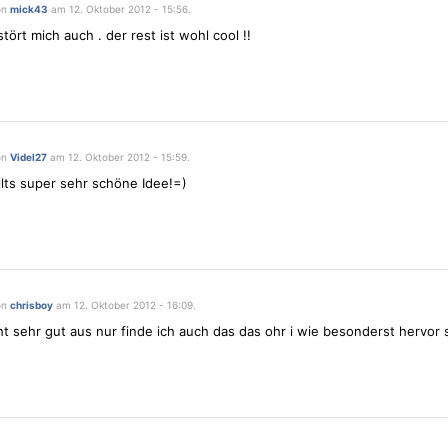
on
mick43
am 12. Oktober 2012 - 15:56.
tört mich auch . der rest ist wohl cool !!
on
Videl27
am 12. Oktober 2012 - 15:59.
llts super sehr schöne Idee!=)
on
chrisboy
am 12. Oktober 2012 - 16:09.
ht sehr gut aus nur finde ich auch das das ohr i wie besonderst hervor s