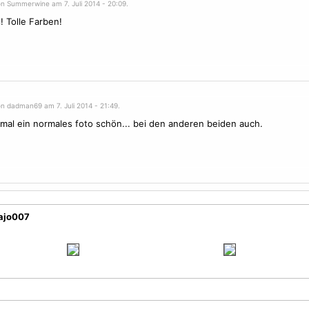
on Summerwine am 7. Juli 2014 - 20:09.
! Tolle Farben!
on dadman69 am 7. Juli 2014 - 21:49.
mal ein normales foto schön... bei den anderen beiden auch.
majo007