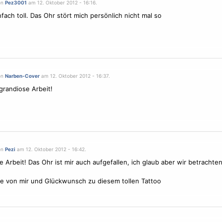
on
Pez3001
am 12. Oktober 2012 - 16:16.
fach toll. Das Ohr stört mich persönlich nicht mal so
on
Narben-Cover
am 12. Oktober 2012 - 16:37.
grandiose Arbeit!
on
Pezi
am 12. Oktober 2012 - 16:42.
e Arbeit! Das Ohr ist mir auch aufgefallen, ich glaub aber wir betrachte
)
e von mir und Glückwunsch zu diesem tollen Tattoo