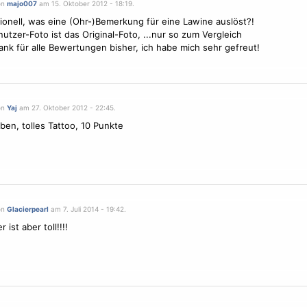
on
majo007
am 15. Oktober 2012 - 18:19.
tionell, was eine (Ohr-)Bemerkung für eine Lawine auslöst?!
utzer-Foto ist das Original-Foto, ...nur so zum Vergleich
ank für alle Bewertungen bisher, ich habe mich sehr gefreut!
on
Yaj
am 27. Oktober 2012 - 22:45.
rben, tolles Tattoo, 10 Punkte
on
Glacierpearl
am 7. Juli 2014 - 19:42.
 ist aber toll!!!!