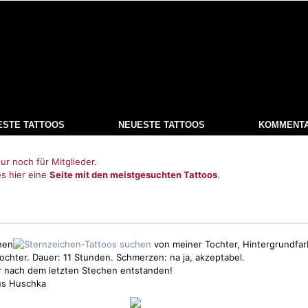
ESTE TATTOOS
NEUESTE TATTOOS
KOMMENT
ur noch für Mitglieder.
es hier eine
Seite mit den meistgesuchten Tattoos
.
hen
von meiner Tochter, Hintergrundfarb
ochter. Dauer: 11 Stunden. Schmerzen: na ja, akzeptabel.
ar nach dem letzten Stechen entstanden!
us Huschka