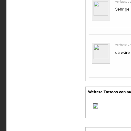
verfasst v
Sehr geil
verfasst v
da wäre 
Weitere Tattoos von 