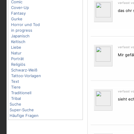
Comic
verfasst v
Cover-Up
das ohr s
Fantasy
Gurke
Horror und Tod
in progress
Japanisch
Keltisch
Liebe
verfasst v
Natur
Mir gefä
Porträt
Religiös
Schwarz-Weiß
Tattoo-Vorlagen
Text
Tiere
verfasst v
Traditionell
Tribal
sieht ec
Suche
Super-Suche
Häufige Fragen