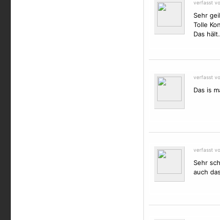
verfasst v
Sehr geil
Tolle Ko
Das hält.
verfasst v
Das is m
verfasst v
Sehr sch
auch das