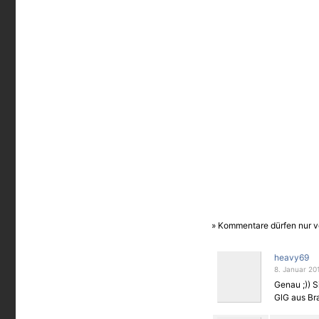
» Kommentare dürfen nur v
heavy69
8. Januar 20
Genau ;)) Si
GlG aus Bra