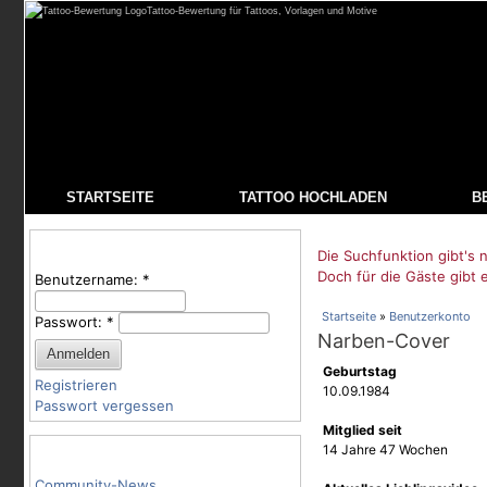
Tattoo-Bewertung für Tattoos, Vorlagen und Motive
STARTSEITE
TATTOO HOCHLADEN
B
Benutzeranmeldung
Die Suchfunktion gibt's n
Doch für die Gäste gibt 
Benutzername:
*
Startseite
»
Benutzerkonto
Passwort:
*
Narben-Cover
Geburtstag
Registrieren
10.09.1984
Passwort vergessen
Mitglied seit
Tattoo-Kategorien
14 Jahre 47 Wochen
Community-News