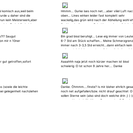
sl komisch aus,weil beim
Hmmm... Gurke ises noch net....aber viiiel Luft na
wurde u daher sind die
oben... Lines wirken leider fast komplett sehr
t nun kein Meisterwerk,aber
wackelig,das grün wird nach der Abheilung wohl e
olute Gurke),finde ich
fleckig sein,die grauen Schattierung (ganz links) w
Die Plazierung is ja ihre
bissl deplaziert u kratzig :( Schade...hätte n schön
lte,jeder wie er mag ;)
buntes kleines Teil werden können. [edit]- bearbei
u?!? Saugut
Bin grad bissl beruhigt... Lese eig immer von Leute
am 08.01.2016 um 20:48 -[/edit]
on mir n 10ner
6-7 Std am Stück schaffen... Meine Schmerzgrenze
immer nach 3-3,5 Std erreicht...dann einfach kein
mehr... steh ich ja garnet so alleine mit da (was ic
in den Kommis lese) :D Zum Tattoo: so garnet mei
Motiv,aber darum gehts hier ja net ;D Sieht bisher
r gut getroffen,sofort
Aaaahhh naja jetzt noch kürzer machen ist bissl
vielversprechend aus ! Durchhalten,dat wird best
schwierig :D Ist schon 9 Jahre her.... Danke
was schickes !! :)
s (sowie die leichte
Danke. Öhmmm....finste? Is mir bisher ehrlich ges
bei gelegenheit nachziehen
noch net aufgefallen/bzw. nicht drauf geachtet :D
sollen Sterne sein (also sind doch welche drin ;) ) (
gaaanz klassisch für Mama,Papa u seine 2 Geschw
stehen...) Der ganze (dunkelblaue) Hintergrund feh
noch,wollte erst alle Hauptmotive stehen haben,b
daran geht. [edit]- bearbeitet am 08.01.2016 um 9
[/edit]