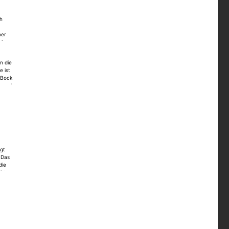
ch
her
irken
es
tet
n die
 ist
 Bock
h auch
n
 sehr
immt
agt
 Das
die
ister
lt
evors
:09 -