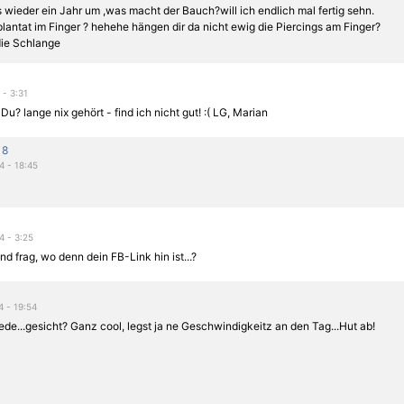
 wieder ein Jahr um ,was macht der Bauch?will ich endlich mal fertig sehn.
antat im Finger ? hehehe hängen dir da nicht ewig die Piercings am Finger?
ie Schlange
 - 3:31
Du? lange nix gehört - find ich nicht gut! :( LG, Marian
18
4 - 18:45
4 - 3:25
d frag, wo denn dein FB-Link hin ist...?
4 - 19:54
de...gesicht? Ganz cool, legst ja ne Geschwindigkeitz an den Tag...Hut ab!