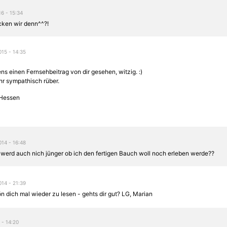
16 - 15:34
ken wir denn^^?!
015 - 14:35
ns einen Fernsehbeitrag von dir gesehen, witzig. :)
r sympathisch rüber.
 Hessen
014 - 16:48
 werd auch nich jünger ob ich den fertigen Bauch woll noch erleben werde??
014 - 21:39
 dich mal wieder zu lesen - gehts dir gut? LG, Marian
 - 14:20