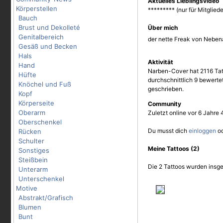
Aktuelles Lieblingsvideo
Körperstellen
********* (nur für Mitgliede
Bauch
Brust und Dekolleté
Über mich
Genitalbereich
der nette Freak von Nebena
Gesäß und Becken
Hals
Aktivität
Hand
Narben-Cover hat 2116 Tat
Hüfte
durchschnittlich 9 bewert
Knöchel und Fuß
geschrieben.
Kopf
Körperseite
Community
Oberarm
Zuletzt online vor 6 Jahre
Oberschenkel
Du musst dich
einloggen
o
Rücken
Schulter
Meine Tattoos (2)
Sonstiges
Steißbein
Die 2 Tattoos wurden insge
Unterarm
Unterschenkel
Motive
Abstrakt/Grafisch
Blumen
Bunt