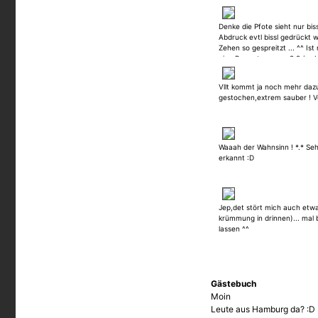
Denke die Pfote sieht nur bis
Abdruck evtl bissl gedrückt 
Zehen so gespreitzt ... ^^ Is
eine Bewertung von 2,2 (=abs
absolut nicht gerechtfertigt ! 
Sache....hab ne Ratte im Deko
Vllt kommt ja noch mehr daz
gestochen,extrem sauber ! V
Waaah der Wahnsinn ! *.* Seh
erkannt :D
Jep,det stört mich auch etwa
krümmung in drinnen)... mal 
lassen ^^
Gästebuch
Moin
Leute aus Hamburg da? :D