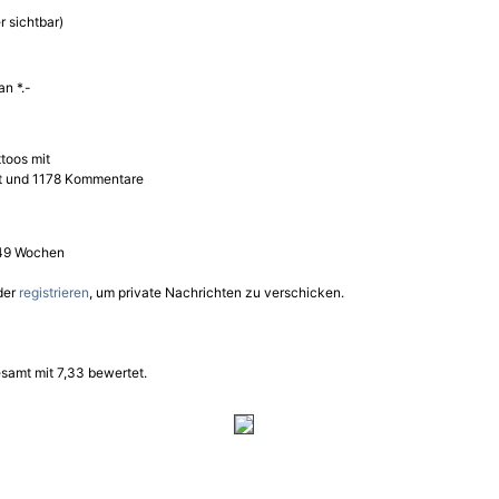
r sichtbar)
n *.-
toos mit
et und 1178 Kommentare
 49 Wochen
der
registrieren
, um private Nachrichten zu verschicken.
samt mit 7,33 bewertet.