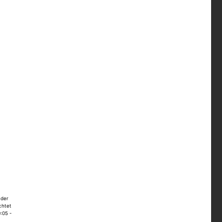
 der
chtet
:05 -