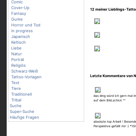
Comic
Cover-Up
12 meiner Lieblings-Tatt
Fantasy
Gurke
Horror und Tod
in progress
Japanisch
Keltisch
Liebe
Natur
Porträt
Religiös
Schwarz-Weiß
Letzte Kommentare von 
Tattoo-Vorlagen
Text
Tiere
Traditionell
das ding würd ich gern mal i
Tribal
auf dem Bild,schick ^^
Suche
Super-Suche
Häufige Fragen
absolute top Arbeit ! Besond
Perspektive gefällt mir :) *10