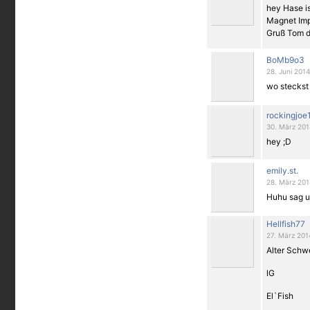
hey Hase is
Magnet Impl
Gruß Tom d
BoMb9o3
28. Juni 2014
wo steckst 
rockingjoe
30. März 201
hey ;D
emily.st.
28. März 201
Huhu sag un
Hellfish77
27. März 201
Alter Schwe
lG
El`Fish