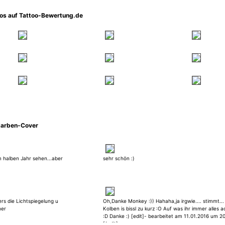
oos auf Tattoo-Bewertung.de
Narben-Cover
m halben Jahr sehen...aber
sehr schön :)
ers die Lichtspiegelung u
Oh,Danke Monkey :)) Hahaha,ja irgwie.... stimmt...
ner
Kolben is bissl zu kurz :O Auf was ihr immer alles a
:D Danke :) [edit]- bearbeitet am 11.01.2016 um 20
[/edit]