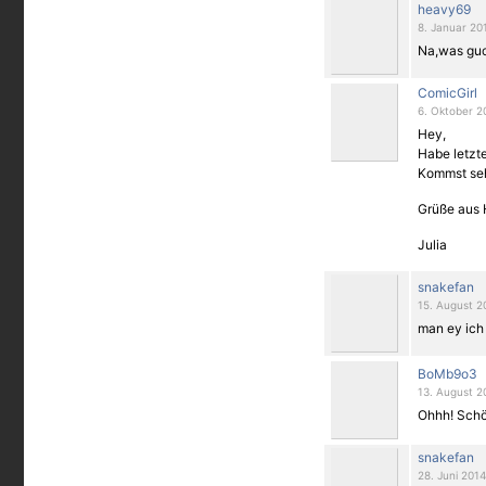
heavy69
8. Januar 20
Na,was guc
ComicGirl
6. Oktober 2
Hey,
Habe letzte
Kommst seh
Grüße aus
Julia
snakefan
15. August 2
man ey ich
BoMb9o3
13. August 2
Ohhh! Schön
snakefan
28. Juni 2014