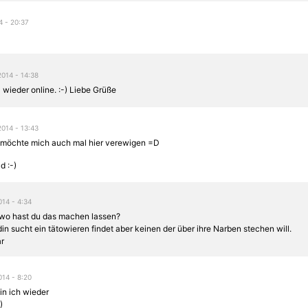
4 - 20:37
2014 - 14:38
 wieder online. :-) Liebe Grüße
2014 - 13:43
 möchte mich auch mal hier verewigen =D
d :-)
014 - 4:34
 wo hast du das machen lassen?
in sucht ein tätowieren findet aber keinen der über ihre Narben stechen will.
r
014 - 8:20
bin ich wieder
)