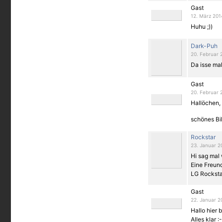
Gast
12. März 201
Huhu ;))
Dark-Puh
20. Februar 
Da isse mal
Gast
20. Februar 
Hallöchen,
schönes Bil
Rockstar
23. Januar 2
Hi sag mal
Eine Freund
LG Rocksta
Gast
22. Januar 2
Hallo hier 
Alles klar :-