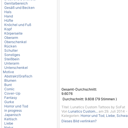
Genitalbereich
Gesäß und Becken
Hals
Hand
Hüfte
Knöchel und Fuß
Kopf
Körperseite
Oberarm
Oberschenkel
Rücken
Schulter
Sonstiges
Steißbein
Unterarm
Unterschenkel
Motive
Abstrakt/Grafisch
Blumen
Bunt
Comic
Gesamt-Durchschnitt:
Cover-Up
9.6076
Fantasy
Durchschnitt:
9.608
(
79
Stimmen )
Gurke
Horror und Tod
Titel: Lunatics Custom Tattoos by SoFat
in progress
Von
Lunatics Custom...
am 29. Juli 2014 -
Japanisch
Kategorien:
Horror und Tod
,
Liebe
,
Schwa
Keltisch
Dieses Bild verlinken?
Liebe
Natur