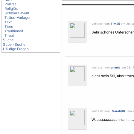
Porträt
Religiös
Schwarz-Weiß
Tattoo-Vorlagen
Text
verfasst von
Tim25
am 29. Ju
Tiere
Traditionell
Sehr schönes Untersche
Tribal
Suche
Super-Suche
Häufige Fragen
verfasst von
emmis
am 29. Ju
nicht mein Stil, aber tr
verfasst von
-Sarah88-
am 29
Waaaaaaaaaaahnsinn.........