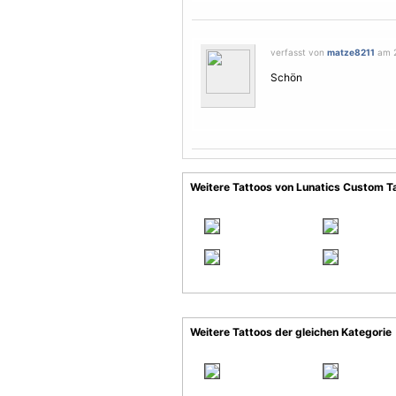
verfasst von
matze8211
am 2
Schön
Weitere Tattoos von Lunatics Custom T
Weitere Tattoos der gleichen Kategorie