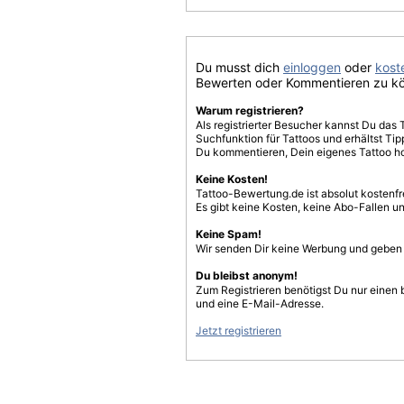
Du musst dich
einloggen
oder
koste
Bewerten oder Kommentieren zu k
Warum registrieren?
Als registrierter Besucher kannst Du das 
Suchfunktion für Tattoos und erhältst T
Du kommentieren, Dein eigenes Tattoo h
Keine Kosten!
Tattoo-Bewertung.de ist absolut kostenf
Es gibt keine Kosten, keine Abo-Fallen u
Keine Spam!
Wir senden Dir keine Werbung und geben D
Du bleibst anonym!
Zum Registrieren benötigst Du nur einen
und eine E-Mail-Adresse.
Jetzt registrieren