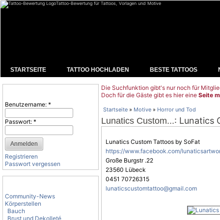
Tattoo-Bewertung für Tattoos, Vorlagen und Motive
STARTSEITE
TATTOO HOCHLADEN
BESTE TATTOOS
Die Suchfunktion gibt's nur noch für Mitglie
Benutzeranmeldung
Doch für die Gäste gibt es hier eine
Seite m
Benutzername:
*
Startseite
»
Motive
»
Horror und Tod
: Lunatics
Lunatics Custom...
Passwort:
*
Lunatics Custom Tattoos by SoFat
https://www.facebook.com/lunaticsartwo
Registrieren
Große Burgstr .22
Passwort vergessen
23560 Lübeck
0451 70726315
Tattoo-Kategorien
lunaticscustomtattoo@gmail.com
Community-News
Körperstellen
Bauch
Brust und Dekolleté