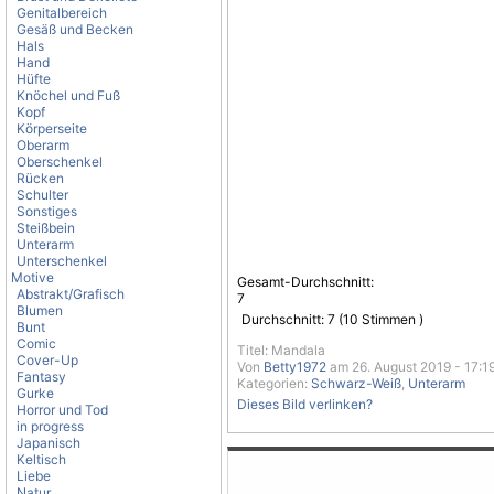
Genitalbereich
Gesäß und Becken
Hals
Hand
Hüfte
Knöchel und Fuß
Kopf
Körperseite
Oberarm
Oberschenkel
Rücken
Schulter
Sonstiges
Steißbein
Unterarm
Unterschenkel
Motive
Gesamt-Durchschnitt:
Abstrakt/Grafisch
7
Blumen
Durchschnitt:
7
(
10
Stimmen )
Bunt
Comic
Titel: Mandala
Cover-Up
Von
Betty1972
am 26. August 2019 - 17:1
Fantasy
Kategorien:
Schwarz-Weiß
,
Unterarm
Gurke
Dieses Bild verlinken?
Horror und Tod
in progress
Japanisch
Keltisch
Liebe
Natur