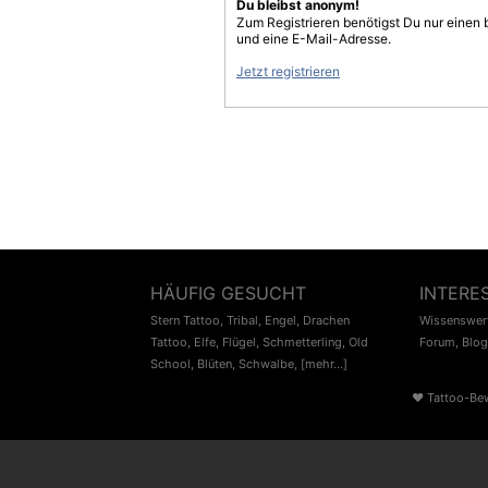
Du bleibst anonym!
Zum Registrieren benötigst Du nur einen
und eine E-Mail-Adresse.
Jetzt registrieren
HÄUFIG GESUCHT
INTERE
Stern Tattoo
,
Tribal
,
Engel
,
Drachen
Wissenswert
Tattoo
,
Elfe
,
Flügel
,
Schmetterling
,
Old
Forum
,
Blog
School
,
Blüten
,
Schwalbe
,
[mehr...]
♥
Tattoo-Be