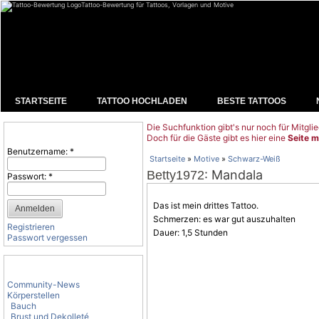
Tattoo-Bewertung für Tattoos, Vorlagen und Motive
STARTSEITE
TATTOO HOCHLADEN
BESTE TATTOOS
Die Suchfunktion gibt's nur noch für Mitglie
Benutzeranmeldung
Doch für die Gäste gibt es hier eine
Seite m
Benutzername:
*
Startseite
»
Motive
»
Schwarz-Weiß
: Mandala
Betty1972
Passwort:
*
Das ist mein drittes Tattoo.
Schmerzen: es war gut auszuhalten
Registrieren
Dauer: 1,5 Stunden
Passwort vergessen
Tattoo-Kategorien
Community-News
Körperstellen
Bauch
Brust und Dekolleté