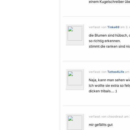
einem Kugelschreiber übe
verfasst von
Tinka69
am 3. A
die
Blumen
sind hübsch, 
so richtig erkennen.
stimmt die ranken sind n
verfasst von
Tattoo4Life
am 
Naja, kann man sehen wie
Ich wollte sie extra so fel
dicken tribals.... :)
verfasst von chaosbraut am 3
mir gefällts gut