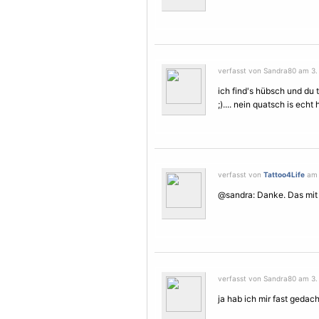
verfasst von Sandra80 am 3. 
ich find's hübsch und du
;).... nein quatsch is echt
verfasst von
Tattoo4Life
am 
@sandra: Danke. Das mit 
verfasst von Sandra80 am 3. 
ja hab ich mir fast gedacht