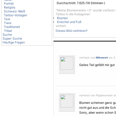
Durchschnitt:
7.625
(
16
Stimmen )
Porträt
Religiös
"Meine Blumenranke <3" wurde verfasst
Schwarz-Weiß
Tattoo in die Kategorien
Tattoo-Vorlagen
Blumen
Text
Knöchel und Fuß
Tiere
sortiert.
Traditionell
Tribal
Dieses Bild verlinken?
Suche
Super-Suche
Häufige Fragen
verfasst von
Mikewort
am 3. 
Geiles Teil gefällt mir gut
verfasst von Püppimonster am
Blumen scheinen ganz gut
nicht gut aus und die Sch
Sorry, aber wenn schon S