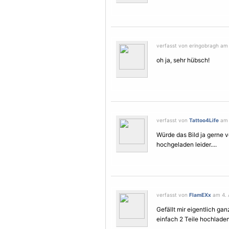
verfasst von eringobragh am 
oh ja, sehr hübsch!
verfasst von
Tattoo4Life
am 
Würde das Bild ja gerne v
hochgeladen leider....
verfasst von
FlamEXx
am 4. 
Gefällt mir eigentlich gan
einfach 2 Teile hochlade