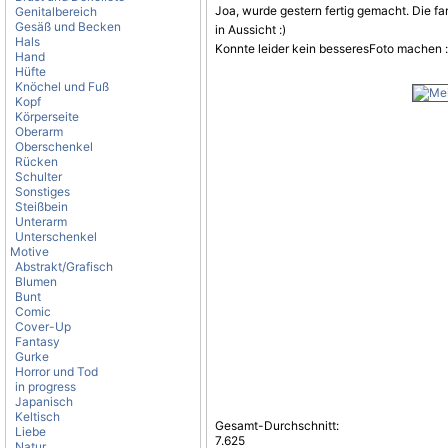
Joa, wurde gestern fertig gemacht. Die f
Genitalbereich
Gesäß und Becken
in Aussicht :)
Hals
Konnte leider kein besseresFoto machen :
Hand
Hüfte
Knöchel und Fuß
Kopf
Körperseite
Oberarm
Oberschenkel
Rücken
Schulter
Sonstiges
Steißbein
Unterarm
Unterschenkel
Motive
Abstrakt/Grafisch
Blumen
Bunt
Comic
Cover-Up
Fantasy
Gurke
Horror und Tod
in progress
Japanisch
Keltisch
Gesamt-Durchschnitt:
Liebe
7.625
Natur