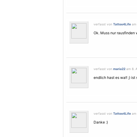
verfasst von
Tattoo4Life
am 
Ok. Muss nur rausfinden 
verfasst von
maria22
am 8. A
endlich hast es wa!! ;) ist 
verfasst von
Tattoo4Life
am 
Danke :)