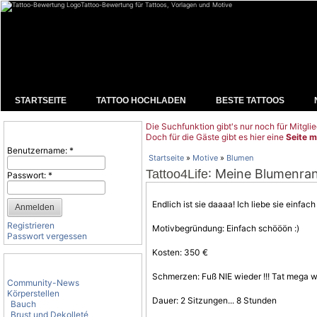
Tattoo-Bewertung für Tattoos, Vorlagen und Motive
STARTSEITE
TATTOO HOCHLADEN
BESTE TATTOOS
Die Suchfunktion gibt's nur noch für Mitglie
Benutzeranmeldung
Doch für die Gäste gibt es hier eine
Seite m
Benutzername:
*
Startseite
»
Motive
»
Blumen
: Meine Blumenra
Tattoo4Life
Passwort:
*
Endlich ist sie daaaa! Ich liebe sie einfac
Registrieren
Motivbegründung: Einfach schööön :)
Passwort vergessen
Kosten: 350 €
Tattoo-Kategorien
Schmerzen: Fuß NIE wieder !!! Tat mega we
Community-News
Körperstellen
Dauer: 2 Sitzungen... 8 Stunden
Bauch
Brust und Dekolleté