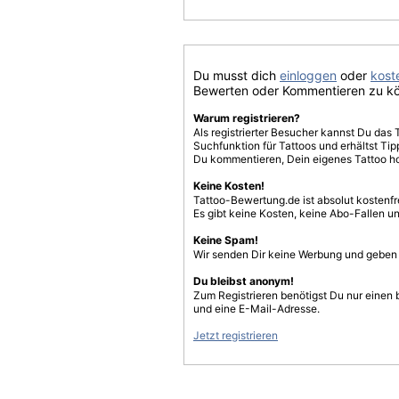
Du musst dich
einloggen
oder
koste
Bewerten oder Kommentieren zu k
Warum registrieren?
Als registrierter Besucher kannst Du das 
Suchfunktion für Tattoos und erhältst T
Du kommentieren, Dein eigenes Tattoo h
Keine Kosten!
Tattoo-Bewertung.de ist absolut kostenf
Es gibt keine Kosten, keine Abo-Fallen u
Keine Spam!
Wir senden Dir keine Werbung und geben D
Du bleibst anonym!
Zum Registrieren benötigst Du nur einen
und eine E-Mail-Adresse.
Jetzt registrieren