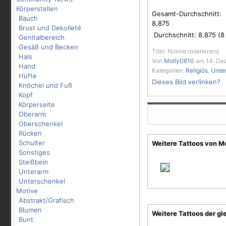
Körperstellen
Gesamt-Durchschnitt:
Bauch
8.875
Brust und Dekolleté
Durchschnitt:
8.875
(
8
Genitalbereich
Gesäß und Becken
Titel: Nonne rosenkranz
Hals
Von
Molly0610
am 14. Dez
Hand
Kategorien:
Religiös
,
Unte
Hüfte
Dieses Bild verlinken?
Knöchel und Fuß
Kopf
Körperseite
Oberarm
Oberschenkel
Rücken
Schulter
Weitere Tattoos von M
Sonstiges
Steißbein
Unterarm
Unterschenkel
Motive
Abstrakt/Grafisch
Blumen
Weitere Tattoos der gl
Bunt