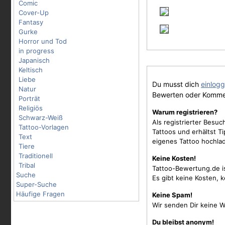
Comic
Cover-Up
Fantasy
Gurke
Horror und Tod
in progress
Japanisch
Keltisch
Liebe
Du musst dich
einlog
Natur
Bewerten oder Komme
Porträt
Religiös
Warum registrieren?
Schwarz-Weiß
Als registrierter Besu
Tattoo-Vorlagen
Tattoos und erhältst 
Text
eigenes Tattoo hochla
Tiere
Traditionell
Keine Kosten!
Tribal
Tattoo-Bewertung.de i
Suche
Es gibt keine Kosten, 
Super-Suche
Häufige Fragen
Keine Spam!
Wir senden Dir keine W
Du bleibst anonym!