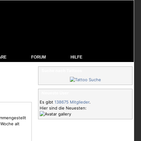
ARE
FORUM
HILFE
Suche nach Tattoos
Neueste User
Es gibt
138675 Mitglieder
.
Hier sind die Neuesten:
ammengestellt
1 Woche alt