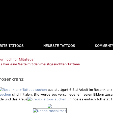
ESTE TATTOOS
NEUESTE TATTOOS
KOMMENT
ur noch für Mitglieder.
es hier eine
Seite mit den meistgesuchten Tattoos
.
 rosenkranz
aus stuttgart 6 Std Arbeit im Rosenkranz
sind Initialen. Bild wurde aus verschiedenen realen Bildern zus
nde und das Kreuz
...finde es einfach toll jetzt 