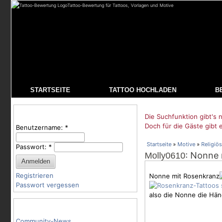
Tattoo-Bewertung für Tattoos, Vorlagen und Motive
STARTSEITE
TATTOO HOCHLADEN
B
Benutzeranmeldung
Die Suchfunktion gibt's n
Doch für die Gäste gibt 
Benutzername:
*
Startseite
»
Motive
»
Religiös
Passwort:
*
: Nonne
Molly0610
Registrieren
Nonne mit Rosenkranz
Passwort vergessen
also die Nonne die Hä
Tattoo-Kategorien
Community-News