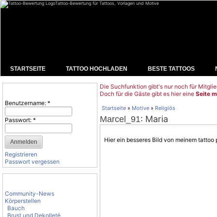
Tattoo-Bewertung für Tattoos, Vorlagen und Motive
STARTSEITE
TATTOO HOCHLADEN
BESTE TATTOOS
Die Suchfunktion gibt's nur noch für Mitglie
Benutzeranmeldung
Doch für die Gäste gibt es hier eine
Seite m
Benutzername:
*
Startseite
»
Motive
»
Religiös
: Maria
Marcel_91
Passwort:
*
Hier ein besseres Bild von meinem tattoo p
Registrieren
Passwort vergessen
Tattoo-Kategorien
Community-News
Körperstellen
Bauch
Brust und Dekolleté