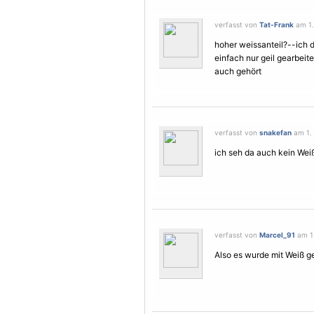
verfasst von
Tat-Frank
am 1.
hoher weissanteil?--ich d
einfach nur geil gearbeit
auch gehört
verfasst von
snakefan
am 1. 
ich seh da auch kein Wei
verfasst von
Marcel_91
am 1.
Also es wurde mit Weiß gea