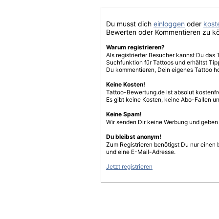
Du musst dich
einloggen
oder
koste
Bewerten oder Kommentieren zu k
Warum registrieren?
Als registrierter Besucher kannst Du das 
Suchfunktion für Tattoos und erhältst T
Du kommentieren, Dein eigenes Tattoo h
Keine Kosten!
Tattoo-Bewertung.de ist absolut kostenf
Es gibt keine Kosten, keine Abo-Fallen u
Keine Spam!
Wir senden Dir keine Werbung und geben D
Du bleibst anonym!
Zum Registrieren benötigst Du nur einen
und eine E-Mail-Adresse.
Jetzt registrieren