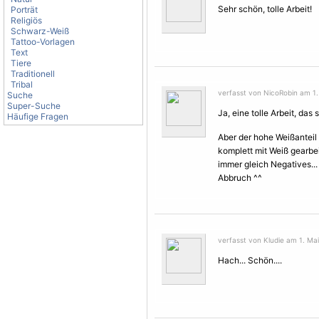
Sehr schön, tolle Arbeit!
Porträt
Religiös
Schwarz-Weiß
Tattoo-Vorlagen
Text
Tiere
Traditionell
Tribal
verfasst von NicoRobin am 1. 
Suche
Super-Suche
Ja, eine tolle Arbeit, das 
Häufige Fragen
Aber der hohe Weißanteil 
komplett mit Weiß gearbei
immer gleich Negatives...
Abbruch ^^
verfasst von Kludie am 1. Mai
Hach... Schön....