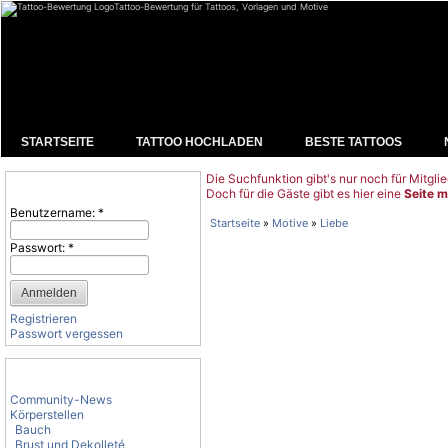
Tattoo-Bewertung für Tattoos, Vorlagen und Motive
STARTSEITE
TATTOO HOCHLADEN
BESTE TATTOOS
Die Suchfunktion gibt's nur noch für Mitglie
Benutzeranmeldung
Doch für die Gäste gibt es hier eine
Seite m
Benutzername:
*
Startseite
»
Motive
»
Liebe
Passwort:
*
Registrieren
Passwort vergessen
Tattoo-Kategorien
Community-News
Körperstellen
Bauch
Brust und Dekolleté