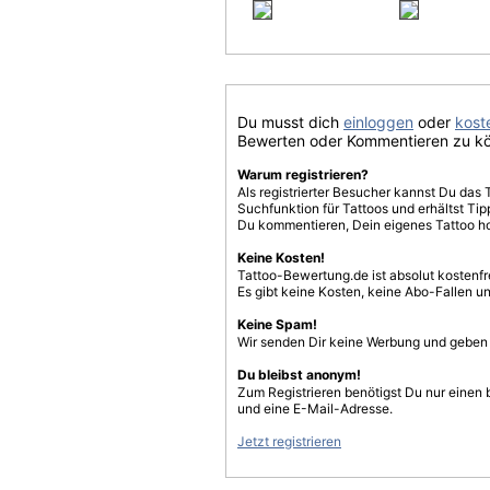
Du musst dich
einloggen
oder
koste
Bewerten oder Kommentieren zu k
Warum registrieren?
Als registrierter Besucher kannst Du das 
Suchfunktion für Tattoos und erhältst T
Du kommentieren, Dein eigenes Tattoo h
Keine Kosten!
Tattoo-Bewertung.de ist absolut kostenf
Es gibt keine Kosten, keine Abo-Fallen u
Keine Spam!
Wir senden Dir keine Werbung und geben D
Du bleibst anonym!
Zum Registrieren benötigst Du nur einen
und eine E-Mail-Adresse.
Jetzt registrieren