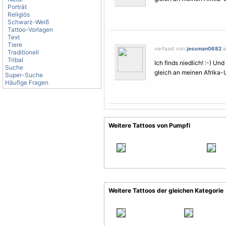
Porträt
Religiös
Schwarz-Weiß
Tattoo-Vorlagen
Text
Tiere
verfasst von
jessman0682
a
Traditionell
Tribal
Ich finds niedlich! :-) U
Suche
gleich an meinen Afrika-U
Super-Suche
Häufige Fragen
Weitere Tattoos von Pumpfi
Weitere Tattoos der gleichen Kategorie