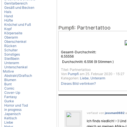
Genitalbereich
Gesäß und Becken
Hals
Hand
Hüfte
Knöchel und Fuß
: Partnertattoo
Pumpfi
Kopf
Körperseite
Oberarm
Oberschenkel
Rücken
Schulter
Gesamt-Durchschnitt:
Sonstiges
6.55556
Steißbein
Durchschnitt:
6.556
(
9
Stimmen )
Unterarm
Unterschenkel
Titel: Partnertattoo
Motive
Von
Pumpfi
am 25. Februar 2020 - 15:27
Abstrakt/Grafisch
Kategorien:
Liebe
,
Unterarm
Blumen
Dieses Bild verlinken?
Bunt
Comic
Cover-Up
Fantasy
Gurke
Horror und Tod
in progress
verfasst von
jessman0682
a
Japanisch
Keltisch
Ich finds niedlich! :-) U
Liebe
gleich an meinen Afrika-U
Natur