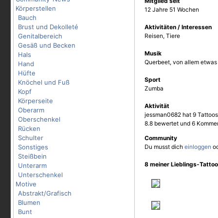
Mitglied seit
Körperstellen
12 Jahre 51 Wochen
Bauch
Brust und Dekolleté
Aktivitäten / Interessen
Genitalbereich
Reisen, Tiere
Gesäß und Becken
Musik
Hals
Querbeet, von allem etwas
Hand
Hüfte
Sport
Knöchel und Fuß
Zumba
Kopf
Körperseite
Aktivität
Oberarm
jessman0682 hat 9 Tattoos 
Oberschenkel
8.8 bewertet und 6 Kommen
Rücken
Schulter
Community
Sonstiges
Du musst dich
einloggen
o
Steißbein
8 meiner Lieblings-Tatto
Unterarm
Unterschenkel
Motive
Abstrakt/Grafisch
Blumen
Bunt