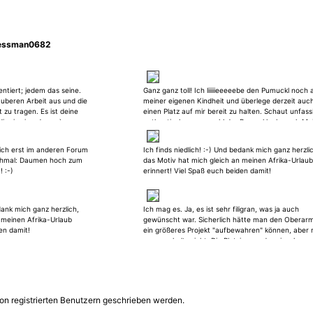
jessman0682
ntiert; jedem das seine.
Ganz ganz toll! Ich liiiiieeeeebe den Pumuckl noch 
uberen Arbeit aus und die
meiner eigenen Kindheit und überlege derzeit auc
 zu tragen. Es ist deine
einen Platz auf mir bereit zu halten. Schaut unfas
ir nix einreden. ;-)
authentisch aus, sowohl der Pumuckl, als auch Me
Eder. So schön umgesetzt hab ich das zuvor noch 
gesehen. Volle Punktzahl für dieses saubere
lich erst im anderen Forum
Ich finds niedlich! :-) Und bedank mich ganz herzli
Meisterwerk. PS: Auf Prime kann man den kleinen
chmal: Daumen hoch zum
das Motiv hat mich gleich an meinen Afrika-Urlaub
Mainzelmännchen-Verachter derzeit in beiden Staf
 :-)
erinnert! Viel Spaß euch beiden damit!
durchsuchten :-)
edank mich ganz herzlich,
Ich mag es. Ja, es ist sehr filigran, was ja auch
 meinen Afrika-Urlaub
gewünscht war. Sicherlich hätte man den Oberarm
en damit!
ein größeres Projekt "aufbewahren" können, aber
muss es haltr nicht. Die Platzierung der einzelnen
Blumen finde ich nicht ganz optimal, die Umsetzu
Gestaltung der Blüten hingegen mag ich aber wied
sehr :-) Viel Spaß und Freude damit!
on registrierten Benutzern geschrieben werden.