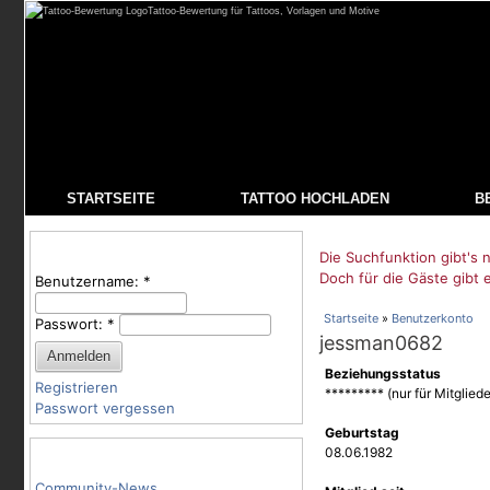
Tattoo-Bewertung für Tattoos, Vorlagen und Motive
STARTSEITE
TATTOO HOCHLADEN
B
Benutzeranmeldung
Die Suchfunktion gibt's n
Doch für die Gäste gibt 
Benutzername:
*
Startseite
»
Benutzerkonto
Passwort:
*
jessman0682
Beziehungsstatus
Registrieren
********* (nur für Mitgliede
Passwort vergessen
Geburtstag
Tattoo-Kategorien
08.06.1982
Community-News