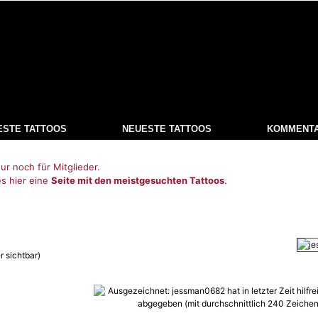
ESTE TATTOOS
NEUESTE TATTOOS
KOMMENT
ur noch für Mitglieder.
es hier eine
Seite mit den meistgesuchten Tattoos
.
r sichtbar)