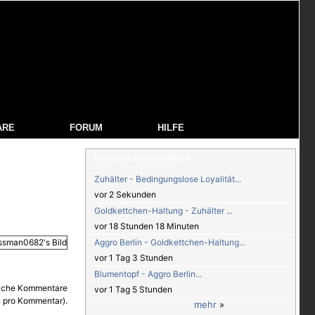
ARE
FORUM
HILFE
Neueste Kommentare
Zuhälter - Bedingungslose Loyalität...
vor 2 Sekunden
Goldkettchen-Haltung - Zuhälter ...
vor 18 Stunden 18 Minuten
Aggro Berlin - Goldkettchen-Haltung...
vor 1 Tag 3 Stunden
Blumentopf - Aggro Berlin...
vor 1 Tag 5 Stunden
mehr
»