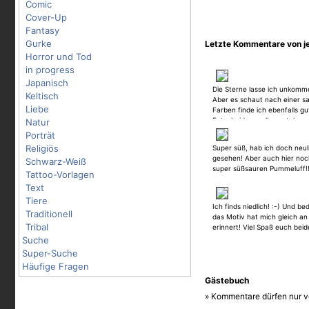
Comic
Cover-Up
Fantasy
Gurke
Letzte Kommentare von 
Horror und Tod
in progress
Japanisch
Die Sterne lasse ich unkomme
Keltisch
Aber es schaut nach einer sa
Liebe
Farben finde ich ebenfalls gut
Entscheidung, alles gut, lass d
Natur
Porträt
Religiös
Super süß, hab ich doch neu
gesehen! Aber auch hier no
Schwarz-Weiß
super süßsauren Pummeluff!!!
Tattoo-Vorlagen
Text
Tiere
Ich finds niedlich! :-) Und b
Traditionell
das Motiv hat mich gleich an
Tribal
erinnert! Viel Spaß euch beid
Suche
Super-Suche
Häufige Fragen
Gästebuch
» Kommentare dürfen nur v