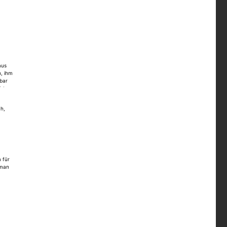
aus
h, ihm
sbar
ister
nicht
ch,
fel
 für
 man
ng und
er