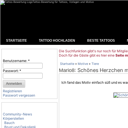
Tattoo-Bewertung für Tattoos, Vorlagen und Motive
STARTSEITE
TATTOO HOCHLADEN
BESTE TATTOOS
Die Suchfunktion gibt's nur noch für Mitglie
Benutzeranmeldung
Doch für die Gäste gibt es hier eine
Seite m
Benutzername:
*
Startseite
»
Motive
»
Tiere
: Schönes Herzchen m
Mario8
Passwort:
*
Ich fand das
Motiv
einfach süß und es war
Registrieren
Passwort vergessen
Tattoo-Kategorien
Community-News
Körperstellen
Bauch
Brust und Dekolleté