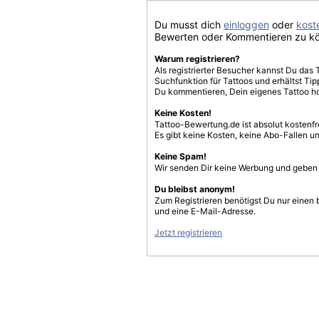
Du musst dich
einloggen
oder
koste
Bewerten oder Kommentieren zu k
Warum registrieren?
Als registrierter Besucher kannst Du das 
Suchfunktion für Tattoos und erhältst T
Du kommentieren, Dein eigenes Tattoo h
Keine Kosten!
Tattoo-Bewertung.de ist absolut kostenf
Es gibt keine Kosten, keine Abo-Fallen u
Keine Spam!
Wir senden Dir keine Werbung und geben D
Du bleibst anonym!
Zum Registrieren benötigst Du nur einen
und eine E-Mail-Adresse.
Jetzt registrieren