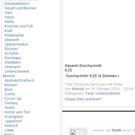
Genitalbereich
Gesäß und Becken
Hals
Hand
Hüfte
Knöchel und Fuß
Kopf
Körperseite
Oberarm
Oberschenkel
Rücken
Schulter
Sonstiges
Steißbein
Gesamt-Durchschnitt:
Unterarm
6.25
Unterschenkel
Motive
Durchschnitt:
6.25
(
4
Stimmen )
Abstrakt/Grafisch
Titel: Schönes Herzchen mit Pfote
Blumen
Von
Mario8
am 19. Oktober 2024 - 22:04
Bunt
Kategorien:
Tiere
,
Unterschenkel
Comic
Cover-Up
Dieses Bild verlinken?
Fantasy
Gurke
Horror und Tod
in progress
Japanisch
Keltisch
Liebe
verfasst von
Tim25
am 20. Ok
Natur