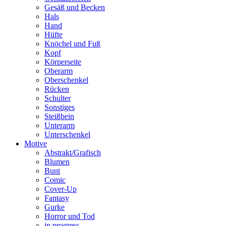
Gesäß und Becken
Hals
Hand
Hüfte
Knöchel und Fuß
Kopf
Körperseite
Oberarm
Oberschenkel
Rücken
Schulter
Sonstiges
Steißbein
Unterarm
Unterschenkel
Motive
Abstrakt/Grafisch
Blumen
Bunt
Comic
Cover-Up
Fantasy
Gurke
Horror und Tod
in progress