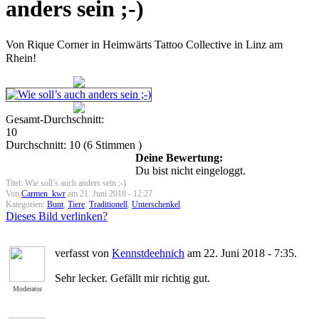
anders sein ;-)
Von Rique Corner in Heimwärts Tattoo Collective in Linz am
Rhein!
Gesamt-Durchschnitt:
10
Durchschnitt:
10
(
6
Stimmen )
Deine Bewertung:
Du bist nicht eingeloggt.
Titel: Wie soll’s auch anders sein ;-)
Von
Carmen_kwr
am 21. Juni 2018 - 12:27
Kategorien:
Bunt
,
Tiere
,
Traditionell
,
Unterschenkel
Dieses Bild verlinken?
verfasst von
Kennstdeehnich
am 22. Juni 2018 - 7:35.
Sehr lecker. Gefällt mir richtig gut.
Moderator