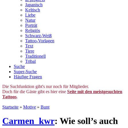
Japanisch
Keltisch
Liebe
Natur
Porträt
Religiös
Schwarz-Weiß
Tattoo-Vorlagen
Text
Tiere
Traditionell
Tribal
Suche
Super-Suche
Häufige Fragen
Die Suchfunktion gibt's nur noch für Mitglieder.
Doch für die Gäste gibt es hier eine
Seite mit den meistgesuchten
Tattoos
.
Startseite
»
Motive
»
Bunt
Carmen_kwr
: Wie soll’s auch