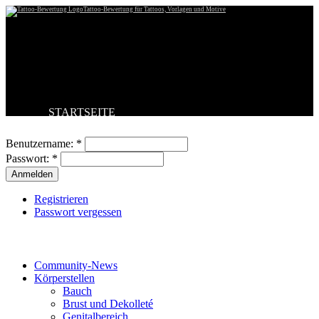
Tattoo-Bewertung für Tattoos, Vorlagen und Motive
STARTSEITE
Benutzeranmeldung
TATTOO HOCHLADEN
BESTE TATTOOS
Benutzername:
*
NEUESTE TATTOOS
Passwort:
*
KOMMENTARE
FORUM
HILFE
Registrieren
Passwort vergessen
Tattoo-Kategorien
Community-News
Körperstellen
Bauch
Brust und Dekolleté
Genitalbereich