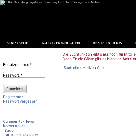
Tattoo-Bewertung für Tattoos, Vorlagen und Motive
STARTSEITE
TATTOO HOCHLADEN
BESTE TATTOOS
Die Suchfunktion gibt's nur noch für Mitglie
Benutzeranmeldung
Doch für die Gäste gibt es hier eine
Seite m
Benutzername:
*
Startseite
»
Motive
»
Comic
Passwort:
*
Registrieren
Passwort vergessen
Tattoo-Kategorien
Community-News
Körperstellen
Bauch
Brust und Dekolleté