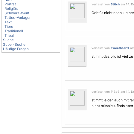
Porträt
verfasst von
Stitch
am 14. De
Religiös
Geht´s nicht noch kleine
Schwarz-Weiß
Tattoo-Vorlagen
Text
Tiere
Traditionell
Tribal
Suche
Super-Suche
verfasst von
sweetheart1
am 
Häufige Fragen
stimmt das bild ist viel 
verfasst von T-BoB am 14. D
stimmt leider. auch mit r
nicht mitspielt. finds ab