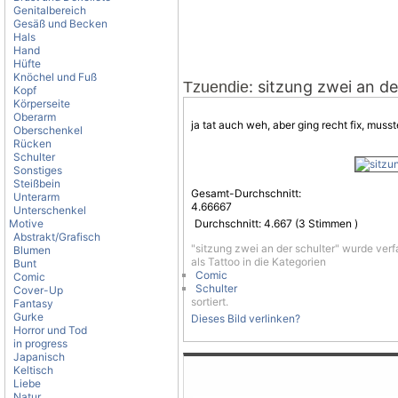
Genitalbereich
Gesäß und Becken
Hals
Hand
Hüfte
Knöchel und Fuß
: sitzung zwei an de
Tzuendie
Kopf
Körperseite
Oberarm
ja tat auch weh, aber ging recht fix, mus
Oberschenkel
Rücken
Schulter
Sonstiges
Steißbein
Gesamt-Durchschnitt:
Unterarm
4.66667
Unterschenkel
Motive
Durchschnitt:
4.667
(
3
Stimmen )
Abstrakt/Grafisch
"sitzung zwei an der schulter" wurde ver
Blumen
als Tattoo in die Kategorien
Bunt
Comic
Comic
Schulter
Cover-Up
sortiert.
Fantasy
Gurke
Dieses Bild verlinken?
Horror und Tod
in progress
Japanisch
Keltisch
Liebe
Natur