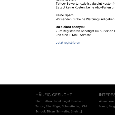
Tattoo-Bewertung.de ist absolut kostenf
Es gibt keine Kosten, keine Abo-Fallen u
Keine Spam!
Wir senden Dir keine Werbung und geben D
Du bleibst anonym!
Zum Registrieren benötigst Du nur einen
und eine E-Mail-Adresse.
Jetzt registrieren
HÄUFIG GESUCHT
INTERE
Stern Tattoo
,
Tribal
,
Engel
,
Drachen
Wissenswert
Tattoo
,
Elfe
,
Flügel
,
Schmetterling
,
Old
Forum
,
Blog
School
,
Blüten
,
Schwalbe
,
[mehr...]