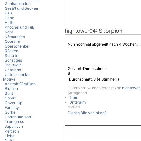
Genitalbereich
Gesäß und Becken
Hals
Hand
Hüfte
Knöchel und Fuß
: Skorpion
hightower04
Kopf
Körperseite
Oberarm
Nun nochmal abgeheilt nach 4 Wochen.....
Oberschenkel
Rücken
Schulter
Sonstiges
Steißbein
Gesamt-Durchschnitt:
Unterarm
8
Unterschenkel
Motive
Durchschnitt:
8
(
4
Stimmen )
Abstrakt/Grafisch
"Skorpion" wurde verfasst von
hightower
Blumen
Kategorien
Bunt
Tiere
Comic
Unterarm
Cover-Up
sortiert.
Fantasy
Gurke
Dieses Bild verlinken?
Horror und Tod
in progress
Japanisch
Keltisch
Liebe
Natur