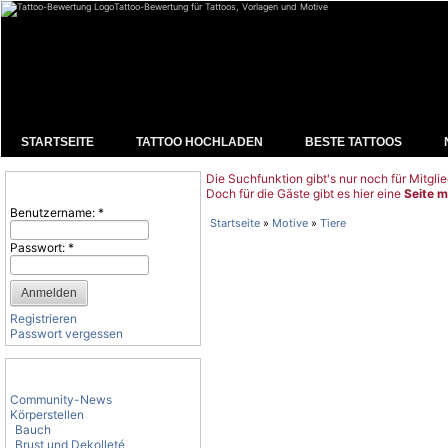
Tattoo-Bewertung für Tattoos, Vorlagen und Motive
STARTSEITE
TATTOO HOCHLADEN
BESTE TATTOOS
Die Suchfunktion gibt's nur noch für Mitglie
Benutzeranmeldung
Doch für die Gäste gibt es hier eine
Seite m
Benutzername:
*
Startseite
»
Motive
»
Tiere
Passwort:
*
Registrieren
Passwort vergessen
Tattoo-Kategorien
Community-News
Körperstellen
Bauch
Brust und Dekolleté