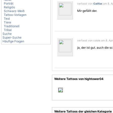
Porträt
verfasst von
Califax
am 8. Ap
Religiös
Mir gefällt der.
Schwarz-Weiß
Tattoo-Vorlagen
Text
Tiere
Traditionell
Tribal
Suche
Super-Suche
verfasst von colole am 8. Apri
Häufige Fragen
ja, der ist gut. auch die s
Weitere Tattoos von hightower04
Weitere Tattoos der gleichen Kategorie