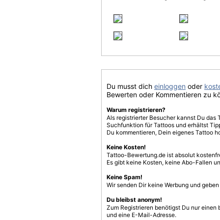
Du musst dich
einloggen
oder
koste
Bewerten oder Kommentieren zu k
Warum registrieren?
Als registrierter Besucher kannst Du das 
Suchfunktion für Tattoos und erhältst T
Du kommentieren, Dein eigenes Tattoo h
Keine Kosten!
Tattoo-Bewertung.de ist absolut kostenf
Es gibt keine Kosten, keine Abo-Fallen u
Keine Spam!
Wir senden Dir keine Werbung und geben D
Du bleibst anonym!
Zum Registrieren benötigst Du nur einen
und eine E-Mail-Adresse.