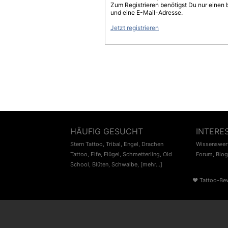
Zum Registrieren benötigst Du nur einen
und eine E-Mail-Adresse.
Jetzt registrieren
HÄUFIG GESUCHT
INTERE
Stern Tattoo
,
Tribal
,
Engel
,
Drachen
Wissenswert
Tattoo
,
Elfe
,
Flügel
,
Schmetterling
,
Old
Forum
,
Blog
School
,
Blüten
,
Schwalbe
,
[mehr...]
♥
Tattoo-Be