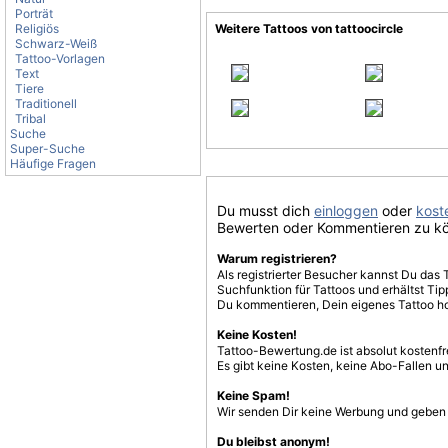
Porträt
Religiös
Weitere Tattoos von tattoocircle
Schwarz-Weiß
Tattoo-Vorlagen
Text
Tiere
Traditionell
Tribal
Suche
Super-Suche
Häufige Fragen
Du musst dich
einloggen
oder
koste
Bewerten oder Kommentieren zu k
Warum registrieren?
Als registrierter Besucher kannst Du das 
Suchfunktion für Tattoos und erhältst T
Du kommentieren, Dein eigenes Tattoo h
Keine Kosten!
Tattoo-Bewertung.de ist absolut kostenf
Es gibt keine Kosten, keine Abo-Fallen u
Keine Spam!
Wir senden Dir keine Werbung und geben D
Du bleibst anonym!