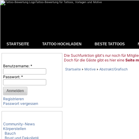
Tattoo-Bewertung für Tattoos, Vorlagen und Motive
STARTSEITE
TATTOO HOCHLADEN
BESTE TATTOOS
Die Suchfunktion gibt's nur noch für Mitglie
Benutzeranmeldung
Doch für die Gäste gibt es hier eine
Seite m
Benutzername:
*
Startseite
»
Motive
»
Abstrakt/Grafisch
Passwort:
*
Registrieren
Passwort vergessen
Tattoo-Kategorien
Community-News
Körperstellen
Bauch
Brust und Dekolleté