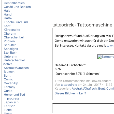
Genitalbereich
Gesäß und Becken
Hals
Hand
Hüfte
Knöchel und Fuß
: Tattoomaschine
tattoocircle
Kopf
Körperseite
Oberarm
Designentwurf und Ausführung von Misi F
Oberschenkel
Gerne entwerfen wir auch für dich ein D
Rücken
Schulter
Bei Interesse, Kontakt via pn, e mail:
tcw-
Sonstiges
Steißbein
Unterarm
Unterschenkel
Motive
Gesamt-Durchschnitt:
Abstrakt/Grafisch
8.75
Blumen
Durchschnitt:
8.75
(
4
Stimmen )
Bunt
Comic
Titel: Tattoomaschine mal etwas anders
Cover-Up
Von
tattoocircle
am 24. Juli 2017 - 15:42
Fantasy
Kategorien:
Abstrakt/Grafisch
,
Bunt
,
Comi
Gurke
Dieses Bild verlinken?
Horror und Tod
in progress
Japanisch
Keltisch
Liebe
Natur