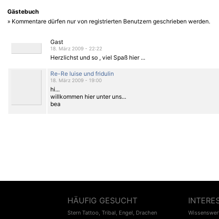
Gästebuch
» Kommentare dürfen nur von registrierten Benutzern geschrieben werden.
Gast
18. März 2009 - 22:22
Herzlichst und so , viel Spaß hier ...
Re-Re luise und fridulin
18. März 2009 - 19:00
hi...
willkommen hier unter uns...
bea
HÄUFIG GESUCHT
INTERE
Stern Tattoo
,
Tribal
,
Engel
,
Drachen
Wissenswert