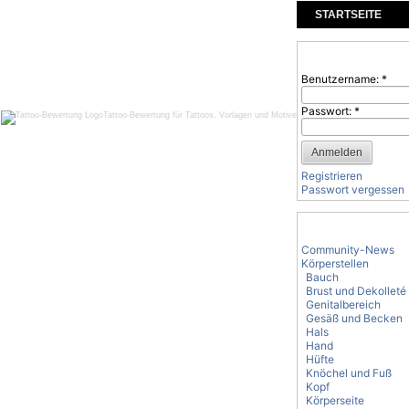
STARTSEITE
KOMMENTARE
Benutzeranmeld
Benutzername:
*
Passwort:
*
Tattoo-Bewertung für Tattoos, Vorlagen und Motive
Registrieren
Passwort vergessen
Tattoo-Kategorie
Community-News
Körperstellen
Bauch
Brust und Dekolleté
Genitalbereich
Gesäß und Becken
Hals
Hand
Hüfte
Knöchel und Fuß
Kopf
Körperseite