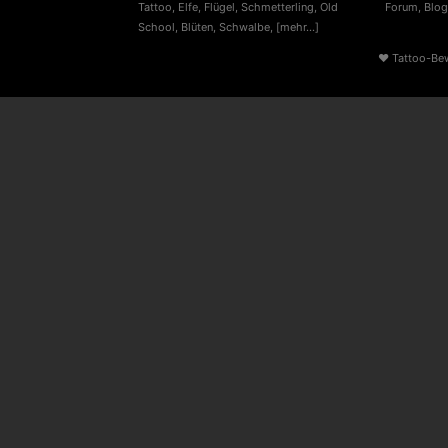
Tattoo
,
Elfe
,
Flügel
,
Schmetterling
,
Old
Forum
,
Blog
School
,
Blüten
,
Schwalbe
,
[mehr...]
♥
Tattoo-Be