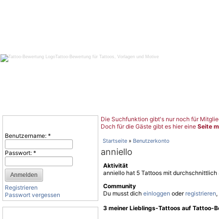
Tattoo-Bewertung für Tattoos, Vorlagen und Motive
Die Suchfunktion gibt's nur noch für Mitglie
Benutzeranmeldung
Doch für die Gäste gibt es hier eine
Seite m
Benutzername:
*
Startseite
»
Benutzerkonto
anniello
Passwort:
*
Aktivität
anniello hat 5 Tattoos mit durchschnittli
Community
Registrieren
Du musst dich
einloggen
oder
registrieren
,
Passwort vergessen
3 meiner Lieblings-Tattoos auf Tattoo-
Tattoo-Kategorien