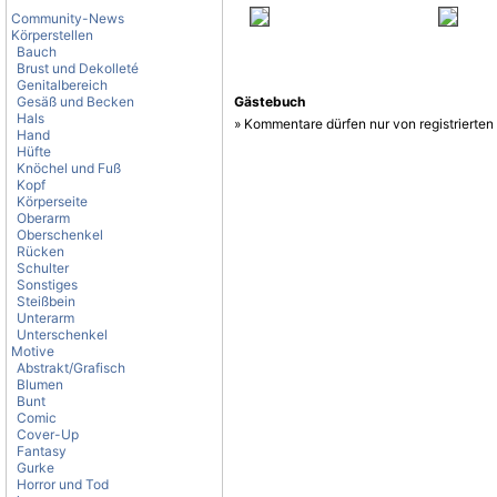
Community-News
Körperstellen
Bauch
Brust und Dekolleté
Genitalbereich
Gesäß und Becken
Gästebuch
Hals
» Kommentare dürfen nur von registrierte
Hand
Hüfte
Knöchel und Fuß
Kopf
Körperseite
Oberarm
Oberschenkel
Rücken
Schulter
Sonstiges
Steißbein
Unterarm
Unterschenkel
Motive
Abstrakt/Grafisch
Blumen
Bunt
Comic
Cover-Up
Fantasy
Gurke
Horror und Tod