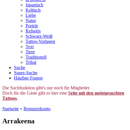
Japanisch
Keltisch
Liebe
Natur
Porträt
Religiös
Schwarz-Weiß
Tattoo-Vorlagen
Text
Tiere
Traditionell
Tribal
Suche
Super-Suche
Häufige Fragen
Die Suchfunktion gibt's nur noch für Mitglieder.
Doch für die Gäste gibt es hier eine
Seite mit den meistgesuchten
Tattoos
.
Startseite
»
Benutzerkonto
Arrakeena