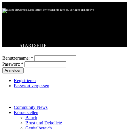
Tattoo-Bewertung für Tattoos, Vorlagen und Motive
STARTSEITE
Benutzeranmeldung
TATTOO HOCHLADEN
BESTE TATTOOS
Benutzername:
*
NEUESTE TATTOOS
Passwort:
*
KOMMENTARE
FORUM
HILFE
Registrieren
Passwort vergessen
Tattoo-Kategorien
Community-News
Körperstellen
Bauch
Brust und Dekolleté
Genitalbereich