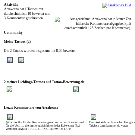
Aktivität
Arrakeena hat 1 Tattoos mit
durchschnittlich 10 bewertet und
3 Kommentare geschrieben.
Community
Meine Tattoos (2)
Die 2 Tattoos wurden insgesamt mit 8,65 bewertet.
2 meiner Lieblings-Tattoos auf Tattoo-Bewertung.de
Letzte Kommentare von Arrakeena
@Califax thx für den Kommentar genau so und nicht anders und
Das lässt sich leicht machen Google 
für die Voll..... die immer gleich hinter jeder Ecke einen Nazi
Triskele dann kommst du voran
vermuten,DAMIT HABE ICH NICHTS!!!! AM HUT!