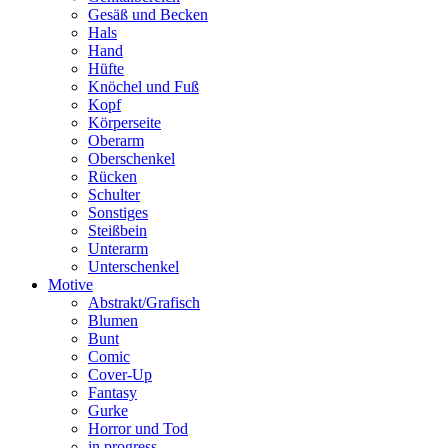
Gesäß und Becken
Hals
Hand
Hüfte
Knöchel und Fuß
Kopf
Körperseite
Oberarm
Oberschenkel
Rücken
Schulter
Sonstiges
Steißbein
Unterarm
Unterschenkel
Motive
Abstrakt/Grafisch
Blumen
Bunt
Comic
Cover-Up
Fantasy
Gurke
Horror und Tod
in progress