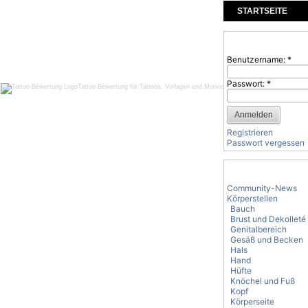
STARTSEITE
KOMMENTARE
Benutzeranmeld
Benutzername:
*
Passwort:
*
Tattoo-Bewertung für Tattoos, Vorlagen und Motive
Registrieren
Passwort vergessen
Tattoo-Kategorie
Community-News
Körperstellen
Bauch
Brust und Dekolleté
Genitalbereich
Gesäß und Becken
Hals
Hand
Hüfte
Knöchel und Fuß
Kopf
Körperseite