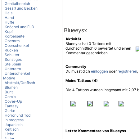
Genitalbereich
Gesäß und Becken
Hals
Hand
Hüfte
Knöchel und Fuß
Blueeysx
Kopf
Körperseite
Aktivität
Oberarm
Blueeysx hat 0 Tattoos mit
Oberschenkel
durchschnittlich 0 bewertet und einen
Rücken
Kommentar geschrieben.
Schulter
Sonstiges
Steißbein
Community
Unterarm
Du musst dich
einloggen
oder
registrieren
,
Unterschenkel
Motive
Meine Tattoos (4)
Abstrakt/Grafisch
Blumen
Die 4 Tattoos wurden insgesamt mit 2,07 
Bunt
Comic
Cover-Up
Fantasy
Gurke
Horror und Tod
in progress
Japanisch
Keltisch
Letzte Kommentare von Blueeysx
Liebe
Natur