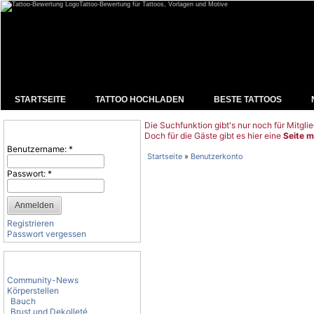
Tattoo-Bewertung für Tattoos, Vorlagen und Motive
STARTSEITE
TATTOO HOCHLADEN
BESTE TATTOOS
Die Suchfunktion gibt's nur noch für Mitglie
Benutzeranmeldung
Doch für die Gäste gibt es hier eine
Seite m
Benutzername:
*
Startseite
»
Benutzerkonto
Passwort:
*
Registrieren
Passwort vergessen
Tattoo-Kategorien
Community-News
Körperstellen
Bauch
Brust und Dekolleté