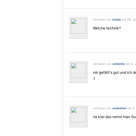
verfasst von
ironie
am 29. Jun
Welche technik?
verfasst von
schnitte
am 2. J
mir gefällt's gut und ich 
:)
verfasst von
snakefan
am 2. 
na klar das nennt man G