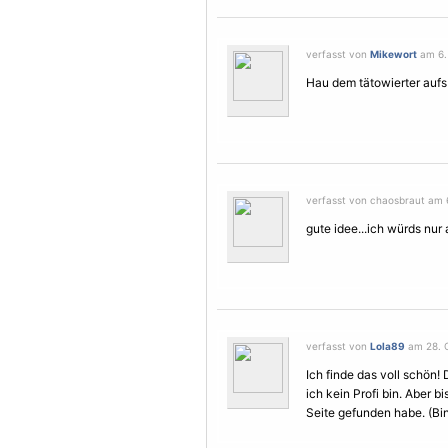
verfasst von
Mikewort
am 6. 
Hau dem tätowierter aufs
verfasst von chaosbraut am 6.
gute idee...ich würds nu
verfasst von
Lola89
am 28. O
Ich finde das voll schön! 
ich kein Profi bin. Aber b
Seite gefunden habe. (Bin