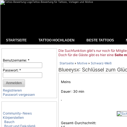
Tattoo-Bewertung für Tattoos, Vorlagen und Motive
STARTSEITE
TATTOO HOCHLADEN
BESTE TATTOOS
Die Suchfunktion gibt's nur noch für Mitglie
Benutzeranmeldung
Doch für die Gäste gibt es hier eine
Seite m
Benutzername:
*
Startseite
»
Motive
»
Schwarz-Weiß
: Schlüssel zum Glüc
Blueeysx
Passwort:
*
Meins
Registrieren
Dauer : 30 min
Passwort vergessen
'
Tattoo-Kategorien
Community-News
Körperstellen
Bauch
Gesamt-Durchschnitt:
Brust und Dekolleté