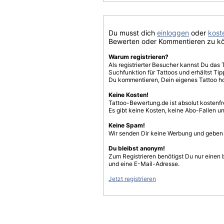
Du musst dich
einloggen
oder
koste
Bewerten oder Kommentieren zu k
Warum registrieren?
Als registrierter Besucher kannst Du das 
Suchfunktion für Tattoos und erhältst T
Du kommentieren, Dein eigenes Tattoo h
Keine Kosten!
Tattoo-Bewertung.de ist absolut kostenf
Es gibt keine Kosten, keine Abo-Fallen u
Keine Spam!
Wir senden Dir keine Werbung und geben D
Du bleibst anonym!
Zum Registrieren benötigst Du nur einen
und eine E-Mail-Adresse.
Jetzt registrieren