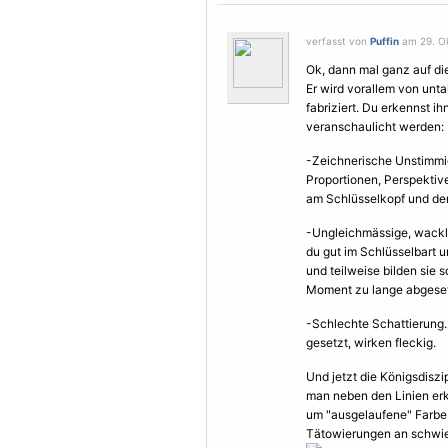
verfasst von
Puffin
am 29. Ok
Ok, dann mal ganz auf die
Er wird vorallem von un
fabriziert. Du erkennst i
veranschaulicht werden:
-Zeichnerische Unstimmig
Proportionen, Perspektiv
am Schlüsselkopf und den
-Ungleichmässige, wackli
du gut im Schlüsselbart u
und teilweise bilden sie s
Moment zu lange abgeset
-Schlechte Schattierung. 
gesetzt, wirken fleckig.
Und jetzt die Königsdiszi
man neben den Linien erke
um "ausgelaufene" Farbe. 
Tätowierungen
an schwie