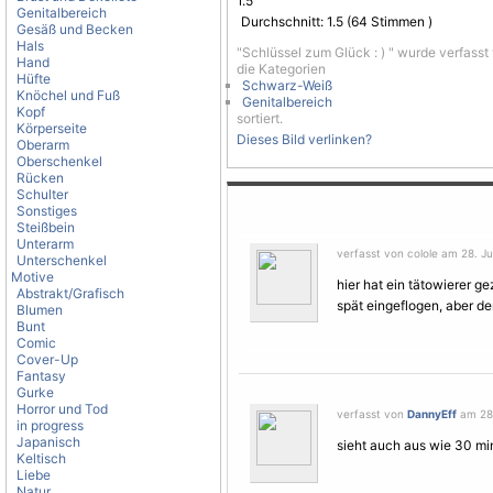
1.5
Genitalbereich
Durchschnitt:
1.5
(
64
Stimmen )
Gesäß und Becken
Hals
"Schlüssel zum Glück : ) " wurde verfass
Hand
die Kategorien
Hüfte
Schwarz-Weiß
Knöchel und Fuß
Genitalbereich
Kopf
sortiert.
Körperseite
Dieses Bild verlinken?
Oberarm
Oberschenkel
Rücken
Schulter
Sonstiges
Steißbein
Unterarm
verfasst von colole am 28. Ju
Unterschenkel
Motive
hier hat ein tätowierer ge
Abstrakt/Grafisch
spät eingeflogen, aber d
Blumen
Bunt
Comic
Cover-Up
Fantasy
Gurke
Horror und Tod
verfasst von
DannyEff
am 28.
in progress
Japanisch
sieht auch aus wie 30 min
Keltisch
Liebe
Natur