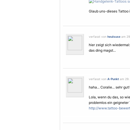
Glaub uns-dieses Tattoo i
verfasst von
heulsuse
am 29.
hier zeigt sich wiedermal:
das ding magst...
verfasst von
A-Punkt
am 29. 
haha... Coralie... sehr gut! 
Lola, wenn du das, so wie 
problemlos ein geigneter 
http://www.tattoo-bewert