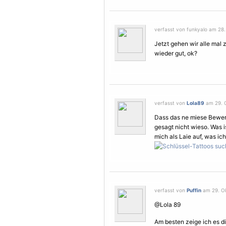
verfasst von funkyalo am 28.
Jetzt gehen wir alle mal 
wieder gut, ok?
verfasst von
Lola89
am 29. O
Dass das ne miese Bewertu
gesagt nicht wieso. Was i
mich als Laie auf, was ic
verfasst von
Puffin
am 29. Ok
@Lola 89
Am besten zeige ich es dir