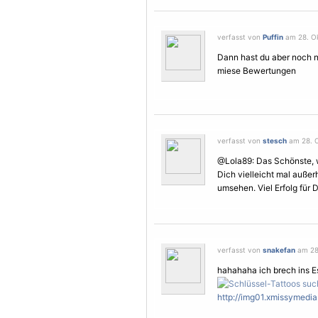
verfasst von
Puffin
am 28. Ok
Dann hast du aber noch n
miese Bewertungen
verfasst von
stesch
am 28. O
@Lola89: Das Schönste, w
Dich vielleicht mal auße
umsehen. Viel Erfolg für 
verfasst von
snakefan
am 28.
hahahaha ich brech ins 
http://img01.xmissymedia