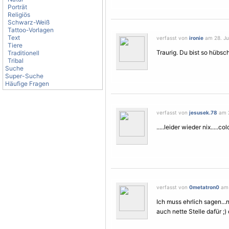
Porträt
Religiös
Schwarz-Weiß
Tattoo-Vorlagen
Text
verfasst von
ironie
am 28. Jun
Tiere
Traurig. Du bist so hübsc
Traditionell
Tribal
Suche
Super-Suche
Häufige Fragen
verfasst von
jesusek.78
am 2
.....leider wieder nix.....co
verfasst von
0metatron0
am 
Ich muss ehrlich sagen...
auch nette Stelle dafür ;)