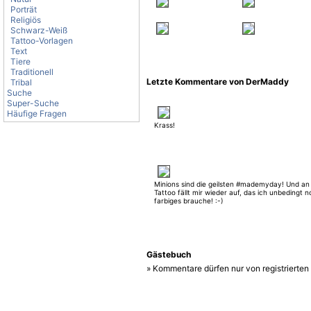
Porträt
Religiös
Schwarz-Weiß
Tattoo-Vorlagen
Text
Tiere
Traditionell
Letzte Kommentare von DerMaddy
Tribal
Suche
Super-Suche
Häufige Fragen
Krass!
Minions sind die geilsten #mademyday! Und a
Tattoo fällt mir wieder auf, das ich unbedingt n
farbiges brauche! :-)
Gästebuch
» Kommentare dürfen nur von registrierte