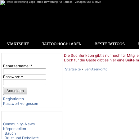
Tattoo-Bewertung für Tattoos, Vorlagen und Motive
STARTSEITE
TATTOO HOCHLADEN
BESTE TATTOOS
Die Suchfunktion gibt's nur noch für Mitglie
Benutzeranmeldung
Doch für die Gäste gibt es hier eine
Seite m
Benutzername:
*
Startseite
»
Benutzerkonto
Passwort:
*
Registrieren
Passwort vergessen
Tattoo-Kategorien
Community-News
Körperstellen
Bauch
Brust und Dekolleté