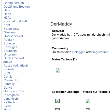
Genitalbereich
Gesäß und Becken
Hals
Hand
Hüfte
Knöchel und Fuß
DerMaddy
Kopf
Körperseite
Aktivität
Oberarm
DerMaddy hat 19 Tattoos mit durchschnitt
Oberschenkel
geschrieben.
Rücken
Schulter
Sonstiges
Community
Steißbein
Du musst dich
einloggen
oder
registrieren
,
Unterarm
Unterschenkel
Meine Tattoos (1)
Motive
Abstrakt/Grafisch
Blumen
Bunt
Comic
Cover-Up
Fantasy
Gurke
Horror und Tod
12 meiner Lieblings-Tattoos auf Tattoo
in progress
Japanisch
Keltisch
Liebe
Natur