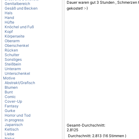
Dauer waren gut 3 Stunden ,
Schmerzen
h
Genitalbereich
Gesäß und Becken
gekostet! :-)
Hals
Hand
Hüfte
Knöchel und Fuß
Kopf
Körperseite
Oberarm
Oberschenkel
Rücken
Schulter
Sonstiges
Steißbein
Unterarm
Unterschenkel
Motive
Abstrakt/Grafisch
Blumen
Bunt
Comic
Cover-Up
Fantasy
Gurke
Horror und Tod
in progress
Japanisch
Gesamt-Durchschnitt:
Keltisch
2.8125
Liebe
Durchschnitt:
2.813
(
16
Stimmen )
Natur