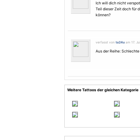
Ich will dich nicht versp
Teil dieser Zeit doch fü
können?
verfasst von
ta24u
am 17. Jul
Aus der Reihe: Schlechte 
Weitere Tattoos der gleichen Kategorie