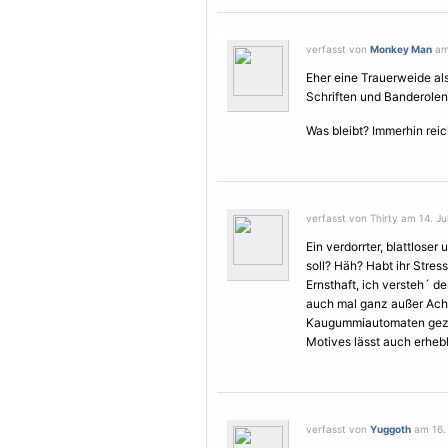
verfasst von
Monkey Man
am 
Eher eine Trauerweide al
Schriften und Banderolen 
Was bleibt? Immerhin rei
verfasst von Thirty am 14. Jul
Ein verdorrter, blattloser
soll? Häh? Habt ihr Stress
Ernsthaft, ich versteh´ 
auch mal ganz außer Acht
Kaugummiautomaten gezo
Motives lässt auch erhebl
verfasst von
Yuggoth
am 16. 