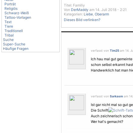
Porträt
Titel: Familiy
Religiös
Von
DerMaddy
am 14. Juli 2018 - 2:21
Schwarz-Weiß
Kategorien:
Liebe
,
Oberarm
Tattoo-Vorlagen
Dieses Bild verlinken?
Text
Tiere
Traditionell
Tribal
Suche
Super-Suche
Häufige Fragen
verfasst von
Tim25
am 14. Ju
Ich hau mal gut gemeinte 4
schon selbst erkannt hast
Handwerklich hat man hi
verfasst von
Sarkasm
am 14. 
Ist gar nicht mal so gut 
Die Schrift
Auch zeichnerisch schon 
Wer hat's gemacht?