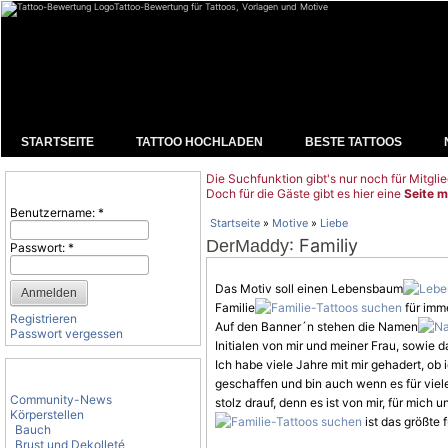
Tattoo-Bewertung für Tattoos, Vorlagen und Motive
STARTSEITE
TATTOO HOCHLADEN
BESTE TATTOOS
Die Suchfunktion gibt's nur noch für Mitglie
Benutzeranmeldung
Doch für die Gäste gibt es hier eine
Seite m
Benutzername:
*
Startseite
»
Motive
»
Liebe
: Familiy
DerMaddy
Passwort:
*
Das
Motiv
soll einen Lebensbaum
Familie
für imme
Registrieren
Auf den Banner´n stehen die Namen
Passwort vergessen
Initialen von mir und meiner Frau, sowie 
Ich habe viele Jahre mit mir gehadert, ob 
Tattoo-Kategorien
geschaffen und bin auch wenn es für viele
Community-News
stolz drauf, denn es ist von mir, für mich
Körperstellen
ist das größte f
Bauch
Brust und Dekolleté