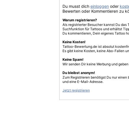
Du musst dich
einloggen
oder
koste
Bewerten oder Kommentieren zu k
Warum registrieren?
Als registrierter Besucher kannst Du das 
Suchfunktion für Tattoos und erhältst T
Du kommentieren, Dein eigenes Tattoo h
Keine Kosten!
Tattoo-Bewertung.de ist absolut kostenf
Es gibt keine Kosten, keine Abo-Fallen u
Keine Spam!
Wir senden Dir keine Werbung und geben D
Du bleibst anonym!
Zum Registrieren benötigst Du nur einen
und eine E-Mail-Adresse.
Jetzt registrieren