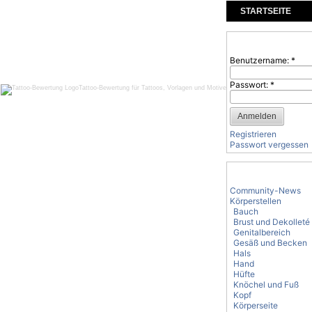
STARTSEITE
KOMMENTARE
Benutzeranmeld
Benutzername:
*
Passwort:
*
Tattoo-Bewertung für Tattoos, Vorlagen und Motive
Registrieren
Passwort vergessen
Tattoo-Kategorie
Community-News
Körperstellen
Bauch
Brust und Dekolleté
Genitalbereich
Gesäß und Becken
Hals
Hand
Hüfte
Knöchel und Fuß
Kopf
Körperseite