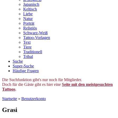
Japanisch
Keltisch
Liebe
Natur
Porträt
Religiös
Schwarz-Weiß
Tattoo-Vorlagen
Text
Tiere
Traditionell
Tribal
Suche
Super-Suche
Häufige Fragen
Die Suchfunktion gibt's nur noch für Mitglieder.
Doch für die Gäste gibt es hier eine
Seite mit den meistgesuchten
Tattoos
.
Startseite
»
Benutzerkonto
Grasi