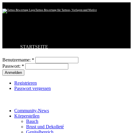
Tattoo-Bewertung für Tattoos, Vorlagen und Motive
STARTSEITE
Benutzeranmeldung
TATTOO HOCHLADEN
BESTE TATTOOS
Benutzername:
*
NEUESTE TATTOOS
Passwort:
*
KOMMENTARE
FORUM
HILFE
Registrieren
Passwort vergessen
Tattoo-Kategorien
Community-News
Körperstellen
Bauch
Brust und Dekolleté
Genitalbereich