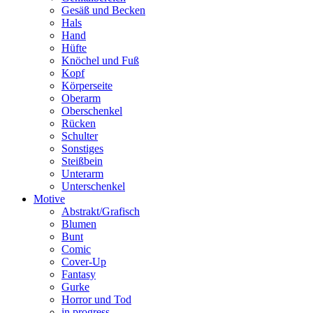
Gesäß und Becken
Hals
Hand
Hüfte
Knöchel und Fuß
Kopf
Körperseite
Oberarm
Oberschenkel
Rücken
Schulter
Sonstiges
Steißbein
Unterarm
Unterschenkel
Motive
Abstrakt/Grafisch
Blumen
Bunt
Comic
Cover-Up
Fantasy
Gurke
Horror und Tod
in progress