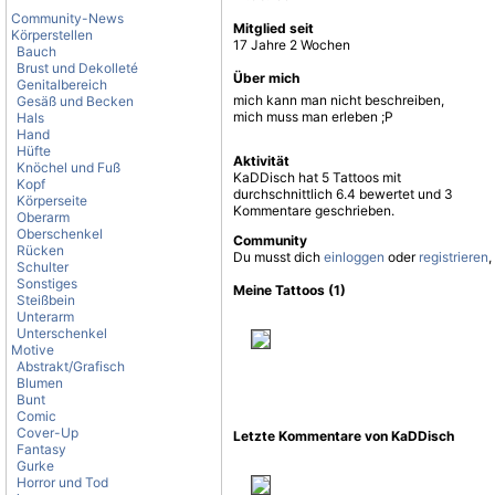
Community-News
Mitglied seit
Körperstellen
17 Jahre 2 Wochen
Bauch
Brust und Dekolleté
Über mich
Genitalbereich
mich kann man nicht beschreiben,
Gesäß und Becken
mich muss man erleben ;P
Hals
Hand
Hüfte
Aktivität
Knöchel und Fuß
KaDDisch hat 5 Tattoos mit
Kopf
durchschnittlich 6.4 bewertet und 3
Körperseite
Kommentare geschrieben.
Oberarm
Oberschenkel
Community
Rücken
Du musst dich
einloggen
oder
registrieren
,
Schulter
Sonstiges
Meine Tattoos (1)
Steißbein
Unterarm
Unterschenkel
Motive
Abstrakt/Grafisch
Blumen
Bunt
Comic
Cover-Up
Letzte Kommentare von KaDDisch
Fantasy
Gurke
Horror und Tod