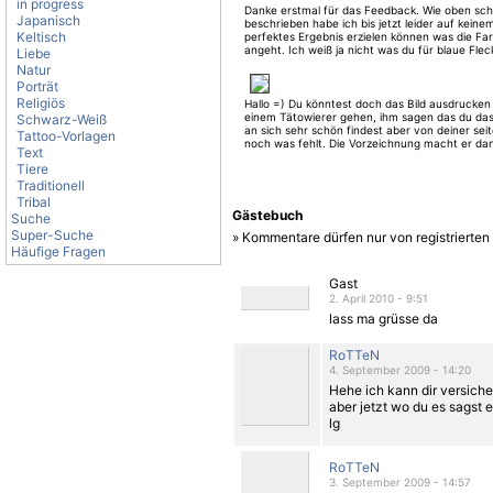
in progress
Danke erstmal für das Feedback. Wie oben sc
Japanisch
beschrieben habe ich bis jetzt leider auf keine
Keltisch
perfektes Ergebnis erzielen können was die Fa
angeht. Ich weiß ja nicht was du für blaue Fle
Liebe
bekommst, aber meine sind meist nicht so sch
Natur
geformt ;)
Porträt
Religiös
Hallo =) Du könntest doch das Bild ausdrucken
einem Tätowierer gehen, ihm sagen das du das
Schwarz-Weiß
an sich sehr schön findest aber von deiner sei
Tattoo-Vorlagen
noch was fehlt. Die Vorzeichnung macht er dan
Text
wenn ihr euch dann einig werdet, wird es eh ei
Tiere
sein. :)
Traditionell
Tribal
Gästebuch
Suche
Super-Suche
» Kommentare dürfen nur von registrierte
Häufige Fragen
Gast
2. April 2010 - 9:51
lass ma grüsse da
RoTTeN
4. September 2009 - 14:20
Hehe ich kann dir versiche
aber jetzt wo du es sagst ei
lg
RoTTeN
3. September 2009 - 14:57