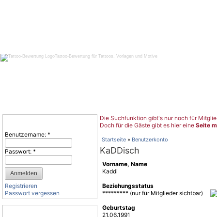
Tattoo-Bewertung für Tattoos, Vorlagen und Motive
Die Suchfunktion gibt's nur noch für Mitglie
Benutzeranmeldung
Doch für die Gäste gibt es hier eine
Seite m
Benutzername:
*
Startseite
»
Benutzerkonto
KaDDisch
Passwort:
*
Vorname, Name
Kaddi
Registrieren
Beziehungsstatus
Passwort vergessen
********* (nur für Mitglieder sichtbar)
Geburtstag
Tattoo-Kategorien
21.06.1991