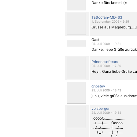
Danke fürs kommi (=
Tattoofan-MD-63
1. September 2009 - 9:29
Grüsse aus Magdeburg...,U
Gast
25. Juli 2009 - 19:31
Danke, liebe Grüße zurück
Princessoftears
25. Juli 2009 - 17:30
Hey... Ganz liebe Grüße zu
ghostey
25. Juli 2009 - 13:43
juhu, viele grüße aus dortm
volsberger
24. Juli 2009 - 19:54
..ooooO......................
....(......).........Ooooo...
... .)...(......... .(......)....
... ..(._.)..... ....)..../.....
.....................(._./........