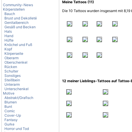
Meine Tattoos (11)
Community-News
Körperstellen
Die 10 Tattoos wurden insgesamt mit 8,19 
Bauch
Brust und Dekolleté
Genitalbereich
Gesäß und Becken
Hals
Hand
Hüfte
Knöchel und Fuß
Kopf
Körperseite
Oberarm
Oberschenkel
Rücken
Schulter
Sonstiges
Steißbein
12 meiner Lieblings-Tattoos auf Tattoo
Unterarm
Unterschenkel
Motive
Abstrakt/Grafisch
Blumen
Bunt
Comic
Cover-Up
Fantasy
Gurke
Horror und Tod