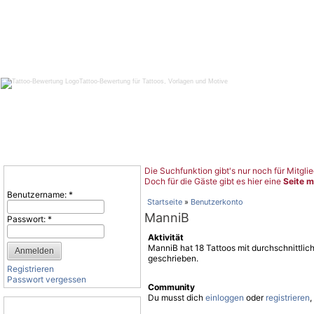
Tattoo-Bewertung für Tattoos, Vorlagen und Motive
Die Suchfunktion gibt's nur noch für Mitglie
Benutzeranmeldung
Doch für die Gäste gibt es hier eine
Seite m
Benutzername:
*
Startseite
»
Benutzerkonto
ManniB
Passwort:
*
Aktivität
ManniB hat 18 Tattoos mit durchschnittli
geschrieben.
Registrieren
Passwort vergessen
Community
Du musst dich
einloggen
oder
registrieren
,
Tattoo-Kategorien