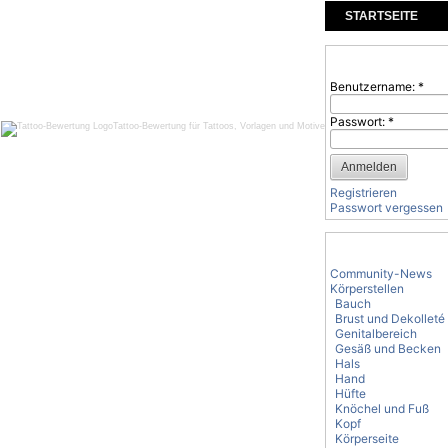
STARTSEITE
KOMMENTARE
Benutzeranmeld
Benutzername:
*
Passwort:
*
Tattoo-Bewertung für Tattoos, Vorlagen und Motive
Registrieren
Passwort vergessen
Tattoo-Kategorie
Community-News
Körperstellen
Bauch
Brust und Dekolleté
Genitalbereich
Gesäß und Becken
Hals
Hand
Hüfte
Knöchel und Fuß
Kopf
Körperseite