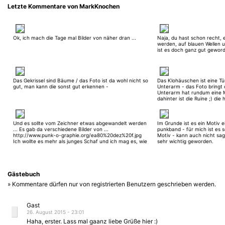
Letzte Kommentare von MarkKnochen
Ok, ich mach die Tage mal Bilder von näher dran ...
Naja, du hast schon recht, ei
werden, auf blauen Wellen u
ist es doch ganz gut geword
Das Gekrissel sind Bäume / das Foto ist da wohl nicht so
Das Klohäuschen ist eine T
gut, man kann die sonst gut erkennen -
Unterarm - das Foto bringt 
Unterarm hat rundum eine M
dahinter ist die Ruine ;) die
Details, aber die wollte ich 
Und es sollte vom Zeichner etwas abgewandelt werden
Im Grunde ist es ein Motiv e
... Es gab da verschiedene Bilder von ...
punkband - für mich ist es s
http://www.punk-o-graphie.org/ea80%20dez%20f.jpg
Motiv - kann auch nicht sag
Ich wollte es mehr als junges Schaf und ich mag es, wie
sehr wichtig geworden.
es geworden ist. [edit]- bearbeitet am 29.09.2014 um
0:20 -[/edit]
Gästebuch
» Kommentare dürfen nur von registrierten Benutzern geschrieben werden.
Gast
26. August 2015 - 23:01
Haha, erster. Lass mal gaanz liebe Grüße hier :)