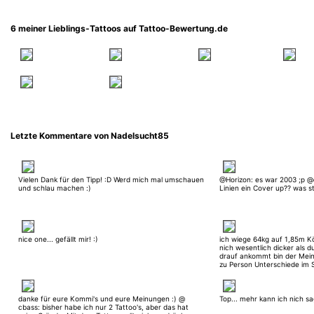
6 meiner Lieblings-Tattoos auf Tattoo-Bewertung.de
Letzte Kommentare von Nadelsucht85
Vielen Dank für den Tipp! :D Werd mich mal umschauen
@Horizon: es war 2003 ;p @
und schlau machen :)
Linien ein Cover up?? was ste
nice one... gefällt mir! :)
ich wiege 64kg auf 1,85m Kö
nich wesentlich dicker als du
drauf ankommt bin der Mei
zu Person Unterschiede im 
natürlich gibt's die 'netten'
als andere, aber jeder wählt
sollte dann auch den Schme
nicht? Mein Nick soll nicht 
danke für eure Kommi's und eure Meinungen :) @
Top... mehr kann ich nich sa
bis Fuss zugehackt bin, son
cbass: bisher habe ich nur 2 Tattoo's, aber das hat