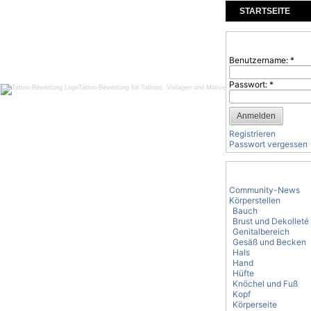
STARTSEITE
KOMMENTARE
Benutzeranmeld
Benutzername:
*
Passwort:
*
Tattoo-Bewertung für Tattoos, Vorlagen und Motive
Registrieren
Passwort vergessen
Tattoo-Kategorie
Community-News
Körperstellen
Bauch
Brust und Dekolleté
Genitalbereich
Gesäß und Becken
Hals
Hand
Hüfte
Knöchel und Fuß
Kopf
Körperseite