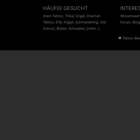
HÄUFIG GESUCHT
INTERE
Stern Tattoo
,
Tribal
,
Engel
,
Drachen
Wissenswert
Tattoo
,
Elfe
,
Flügel
,
Schmetterling
,
Old
Forum
,
Blog
School
,
Blüten
,
Schwalbe
,
[mehr...]
♥
Tattoo-Be