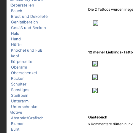
Körperstellen
Die 2 Tattoos wurden insge
Bauch
Brust und Dekolleté
Genitalbereich
Gesäß und Becken
Hals
Hand
Hüfte
Knöchel und Fuß
12 meiner Lieblings-Tatt
Kopf
Körperseite
Oberarm
Oberschenkel
Rücken
Schulter
Sonstiges
Steißbein
Unterarm
Unterschenkel
Motive
Gästebuch
Abstrakt/Grafisch
Blumen
» Kommentare dürfen nur v
Bunt