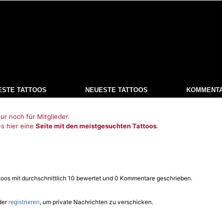
ESTE TATTOOS
NEUESTE TATTOOS
KOMMENT
ur noch für Mitglieder.
es hier eine
Seite mit den meistgesuchten Tattoos
.
ttoos mit durchschnittlich 10 bewertet und 0 Kommentare geschrieben.
der
registrieren
, um private Nachrichten zu verschicken.