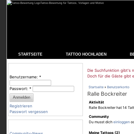
Tattoo-Bewertung für Tattoos, Vorlagen und Motive
STARTSEITE
TATTOO HOCHLADEN
B
Benutzeranmeldung
Die Suchfunktion gibt's n
Doch für die Gäste gibt 
Benutzername:
*
Startseite
»
Benutzerkonto
Passwort:
*
Ralle Bockreiter
Aktivität
Registrieren
Ralle Bockreiter hat 14 Ta
Passwort vergessen
Community
Du musst dich
einloggen
o
Tattoo-Kategorien
Meine Tattoos (2)
Community-News