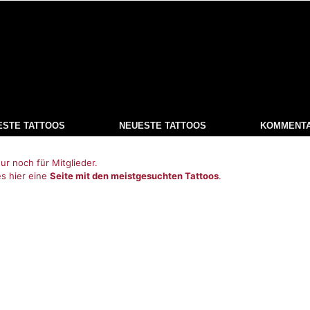
ESTE TATTOOS
NEUESTE TATTOOS
KOMMENT
ur noch für Mitglieder.
es hier eine
Seite mit den meistgesuchten Tattoos
.