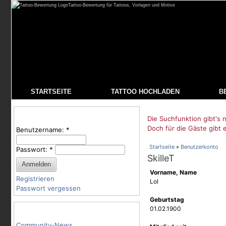
Tattoo-Bewertung für Tattoos, Vorlagen und Motive
STARTSEITE
TATTOO HOCHLADEN
B
Benutzeranmeldung
Die Suchfunktion gibt's n
Doch für die Gäste gibt 
Benutzername:
*
Startseite
»
Benutzerkonto
Passwort:
*
SkilleT
Vorname, Name
Registrieren
Lol
Passwort vergessen
Geburtstag
Tattoo-Kategorien
01.02.1900
Community-News