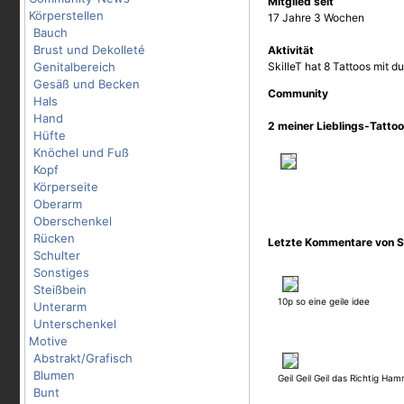
Mitglied seit
Körperstellen
17 Jahre 3 Wochen
Bauch
Brust und Dekolleté
Aktivität
Genitalbereich
SkilleT hat 8 Tattoos mit 
Gesäß und Becken
Community
Hals
Hand
2 meiner Lieblings-Tatto
Hüfte
Knöchel und Fuß
Kopf
Körperseite
Oberarm
Oberschenkel
Rücken
Letzte Kommentare von Sk
Schulter
Sonstiges
Steißbein
10p so eine geile idee
Unterarm
Unterschenkel
Motive
Abstrakt/Grafisch
Blumen
Geil Geil Geil das Richtig Ha
Bunt