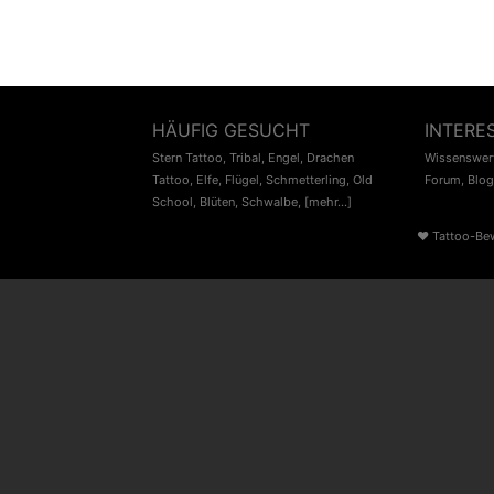
HÄUFIG GESUCHT
INTERE
Stern Tattoo
,
Tribal
,
Engel
,
Drachen
Wissenswert
Tattoo
,
Elfe
,
Flügel
,
Schmetterling
,
Old
Forum
,
Blog
School
,
Blüten
,
Schwalbe
,
[mehr...]
♥
Tattoo-Be