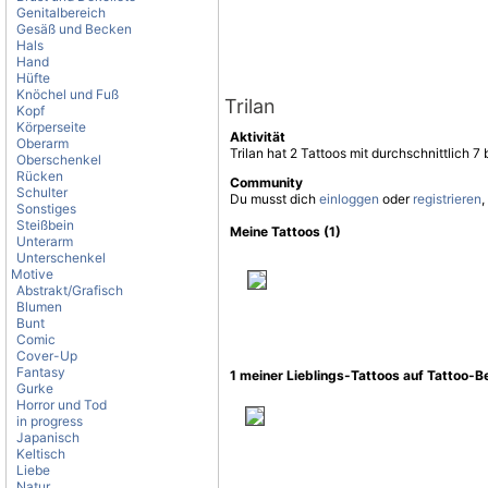
Genitalbereich
Gesäß und Becken
Hals
Hand
Hüfte
Knöchel und Fuß
Trilan
Kopf
Körperseite
Aktivität
Oberarm
Trilan hat 2 Tattoos mit durchschnittlich
Oberschenkel
Rücken
Community
Schulter
Du musst dich
einloggen
oder
registrieren
,
Sonstiges
Steißbein
Meine Tattoos (1)
Unterarm
Unterschenkel
Motive
Abstrakt/Grafisch
Blumen
Bunt
Comic
Cover-Up
Fantasy
1 meiner Lieblings-Tattoos auf Tattoo-
Gurke
Horror und Tod
in progress
Japanisch
Keltisch
Liebe
Natur