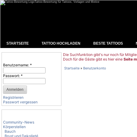
Tattoo-Bewertung für Tattoos, Vorlagen und Motive
STARTSEITE
TATTOO HOCHLADEN
BESTE TATTOOS
Die Suchfunktion gibt's nur noch für Mitglie
Benutzeranmeldung
Doch für die Gäste gibt es hier eine
Seite m
Benutzername:
*
Startseite
»
Benutzerkonto
Passwort:
*
Registrieren
Passwort vergessen
Tattoo-Kategorien
Community-News
Körperstellen
Bauch
Brust und Dekolleté