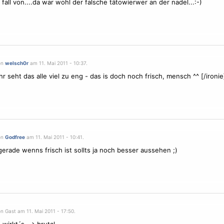
r fall von....da war wohl der falsche tätowierwer an der nadel...:-)
on
welsch0r
am 11. Mai 2011 - 10:37.
Ihr seht das alle viel zu eng - das is doch noch frisch, mensch ^^ [/ironie
on
Godfree
am 11. Mai 2011 - 10:41.
 gerade wenns frisch ist sollts ja noch besser aussehen ;)
n Gast am 11. Mai 2011 - 17:50.