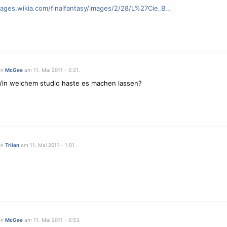
mages.wikia.com/finalfantasy/images/2/28/L%27Cie_B...
on
McGee
am 11. Mai 2011 - 0:21.
/in welchem studio haste es machen lassen?
on
Trilan
am 11. Mai 2011 - 1:01.
on
McGee
am 11. Mai 2011 - 0:53.