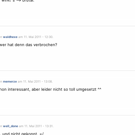
wirkt´s --> brutal.
on
waldhexe
am 11. Mai 2011 - 12:30.
 wer hat denn das verbrochen?
on
memerze
am 11. Mai 2011 - 13:08.
chon interessant, aber leider nicht so toll umgesetzt ^^
on
well_done
am 11. Mai 2011 - 13:31.
.. und nicht gekonnt. =/