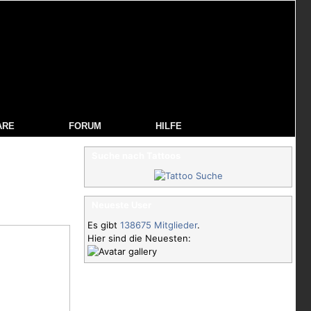
ARE
FORUM
HILFE
Suche nach Tattoos
Neueste User
Es gibt
138675 Mitglieder
.
Hier sind die Neuesten: