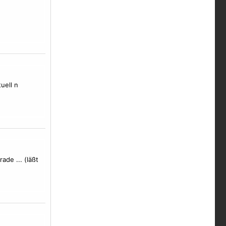
uell n
rade ... (läßt