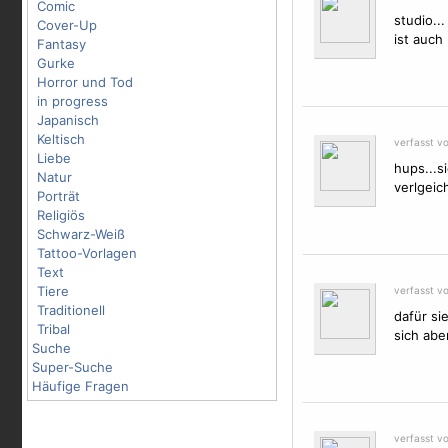
Comic
studio...
Cover-Up
ist auch
Fantasy
Gurke
Horror und Tod
in progress
Japanisch
Keltisch
verfasst v
Liebe
hups...s
Natur
verlgeic
Porträt
Religiös
Schwarz-Weiß
Tattoo-Vorlagen
Text
Tiere
verfasst v
Traditionell
dafür sie
Tribal
sich abe
Suche
Super-Suche
Häufige Fragen
verfasst v