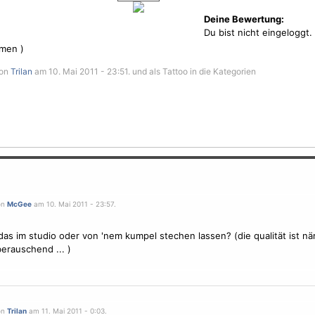
Deine Bewertung:
Du bist nicht eingeloggt.
men )
von
Trilan
am 10. Mai 2011 - 23:51. und als Tattoo in die Kategorien
on
McGee
am 10. Mai 2011 - 23:57.
das im studio oder von 'nem kumpel stechen lassen? (die qualität ist nä
erauschend ... )
on
Trilan
am 11. Mai 2011 - 0:03.