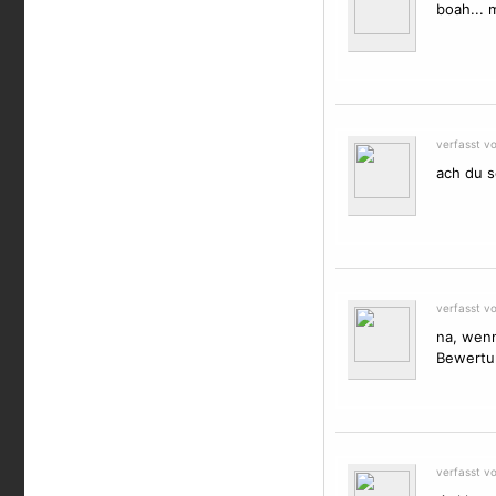
boah... m
verfasst v
ach du 
verfasst v
na, wenn 
Bewertun
verfasst v