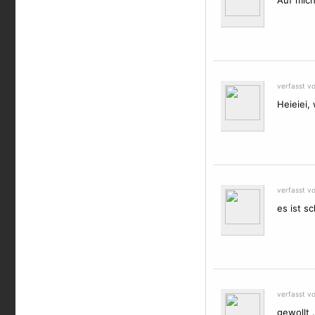
Auf mich 
verfasst v
Heieiei,
verfasst v
es ist s
verfasst v
gewollt 