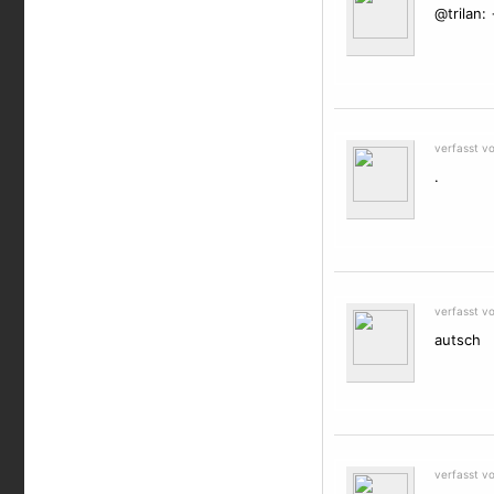
@trilan: 
verfasst v
.
verfasst v
autsch
verfasst v