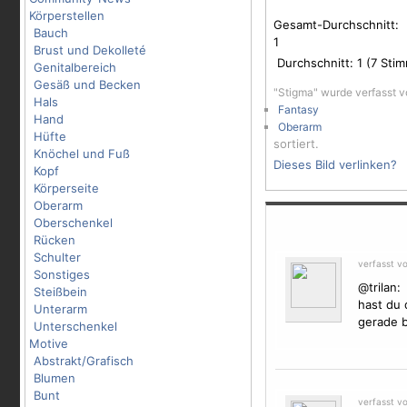
Körperstellen
Gesamt-Durchschnitt:
Bauch
1
Brust und Dekolleté
Durchschnitt:
1
(
7
Stim
Genitalbereich
Gesäß und Becken
"Stigma" wurde verfasst 
Hals
Fantasy
Hand
Oberarm
Hüfte
sortiert.
Knöchel und Fuß
Dieses Bild verlinken?
Kopf
Körperseite
Oberarm
Oberschenkel
Rücken
Schulter
verfasst v
Sonstiges
@trilan:
Steißbein
hast du 
Unterarm
gerade b
Unterschenkel
Motive
Abstrakt/Grafisch
Blumen
Bunt
verfasst v