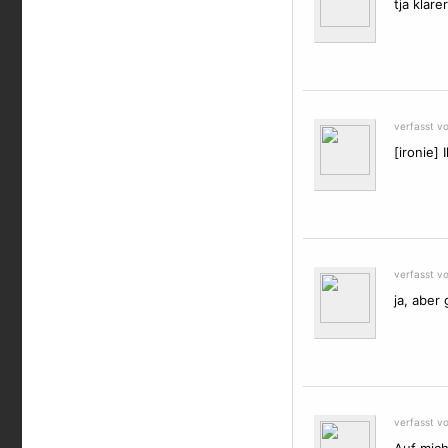
tja klare
verfasst v
[ironie] 
verfasst v
ja, aber
verfasst vo