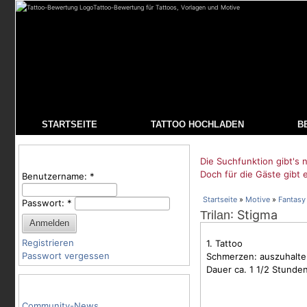
Tattoo-Bewertung für Tattoos, Vorlagen und Motive
STARTSEITE
TATTOO HOCHLADEN
B
Benutzeranmeldung
Die Suchfunktion gibt's n
Doch für die Gäste gibt 
Benutzername:
*
Startseite
»
Motive
»
Fantasy
Passwort:
*
: Stigma
Trilan
Registrieren
1. Tattoo
Passwort vergessen
Schmerzen: auszuhalte
Dauer ca. 1 1/2 Stunde
Tattoo-Kategorien
Community-News