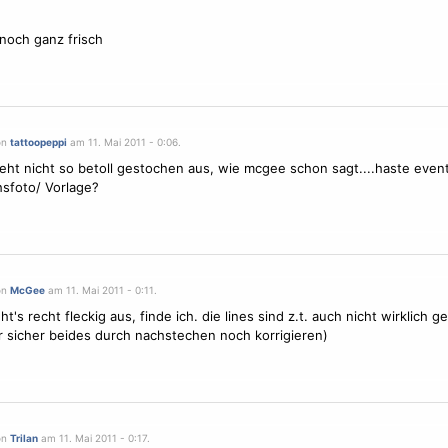
 noch ganz frisch
on
tattoopeppi
am 11. Mai 2011 - 0:06.
ieht nicht so betoll gestochen aus, wie mcgee schon sagt....haste event
hsfoto/
Vorlage
?
on
McGee
am 11. Mai 2011 - 0:11.
ht's recht fleckig aus, finde ich. die lines sind z.t. auch nicht wirklich ge
r sicher beides durch nachstechen noch korrigieren)
on
Trilan
am 11. Mai 2011 - 0:17.