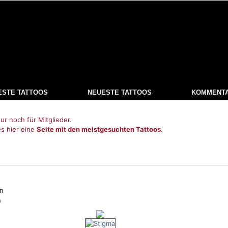
ESTE TATTOOS
NEUESTE TATTOOS
KOMMENT
ur noch für Mitglieder.
es hier eine
Seite mit den meistgesuchten Tattoos
.
n
n