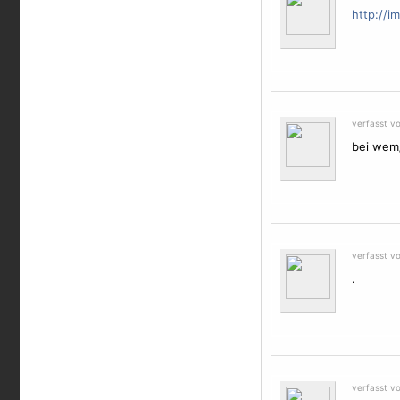
http://i
verfasst v
bei wem
verfasst v
.
verfasst v