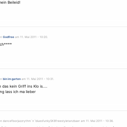
ein Beileid!
on
Godfree
am 11. Mai 2011 - 10:20.
sch****
on
bin im garten
am 11. Mai 2011 - 10:31.
das kein Griff ins Klo is....
g lass ich ma lieber
on dancefloorjazzrythm´n´bluesfunkySK8freestyletanzbaer am 11. Mai 2011 - 10:36.