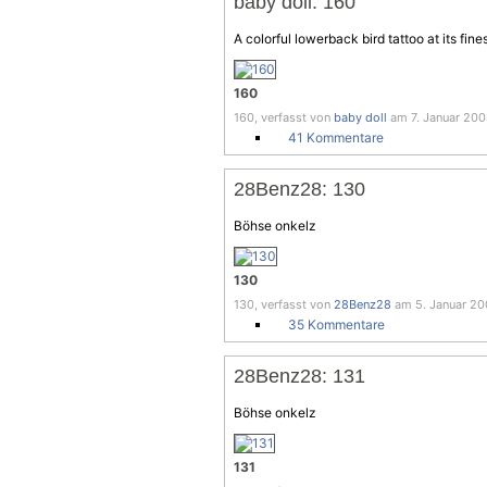
baby doll: 160
A colorful lowerback bird tattoo at its fine
160
160, verfasst von
baby doll
am 7. Januar 2008
41 Kommentare
28Benz28: 130
Böhse onkelz
130
130, verfasst von
28Benz28
am 5. Januar 200
35 Kommentare
28Benz28: 131
Böhse onkelz
131