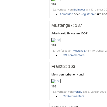
192
192, verfasst von
Braindess
am 12. Januar 20
Anmelden
oder
Registrieren
um Kom
Mustang87: 187
Arbeitszeit 2h Kosten 100€
187
187, verfasst von
Mustang87
am 10. Januar 2
39 Kommentare
Franzi2: 163
Mein verstorbener Hund
163
163, verfasst von
Franzi2
am 8. Januar 2008 
27 Kommentare