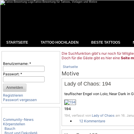
Tattoo-Bewertung für Tattoos, Vorlagen und Motive
STARTSEITE
TATTOO HOCHLADEN
BESTE TATTOOS
Die Suchfunktion gibt's nur noch für Mitglie
Benutzeranmeldung
Doch für die Gäste gibt es hier eine
Seite m
Benutzername:
*
Startseite
Motive
Passwort:
*
Lady of Chaos: 194
teuflischer
Engel
von Lolo; Near Dark in 
Registrieren
Passwort vergessen
194
Tattoo-Kategorien
194, verfasst von
Lady of Chaos
am 16. Janu
Community-News
12 Kommentare
Körperstellen
Bauch
Brust und Dekolleté