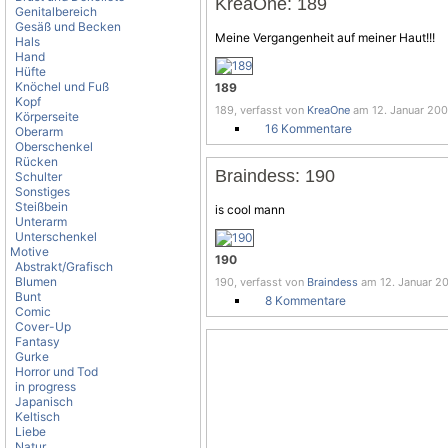
KreaOne: 189
Genitalbereich
Gesäß und Becken
Meine Vergangenheit auf meiner Haut!!!
Hals
Hand
Hüfte
Knöchel und Fuß
189
Kopf
189, verfasst von
KreaOne
am 12. Januar 2008
Körperseite
16 Kommentare
Oberarm
Oberschenkel
Rücken
Braindess: 190
Schulter
Sonstiges
Steißbein
is cool mann
Unterarm
Unterschenkel
Motive
190
Abstrakt/Grafisch
Blumen
190, verfasst von
Braindess
am 12. Januar 20
Bunt
8 Kommentare
Comic
Cover-Up
Fantasy
Gurke
Horror und Tod
in progress
Japanisch
Keltisch
Liebe
Natur