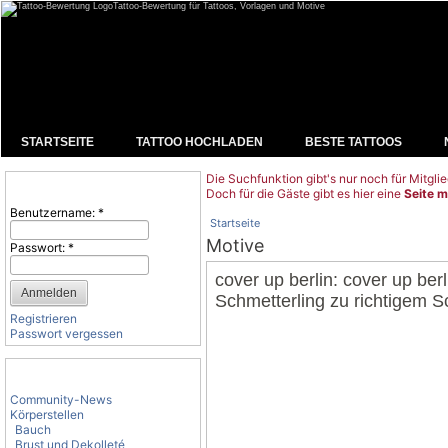
Tattoo-Bewertung für Tattoos, Vorlagen und Motive
STARTSEITE
TATTOO HOCHLADEN
BESTE TATTOOS
Die Suchfunktion gibt's nur noch für Mitglie
Benutzeranmeldung
Doch für die Gäste gibt es hier eine
Seite m
Benutzername:
*
Startseite
Motive
Passwort:
*
cover up berlin: cover up ber
Schmetterling zu richtigem S
Registrieren
Passwort vergessen
Tattoo-Kategorien
Community-News
Körperstellen
Bauch
Brust und Dekolleté