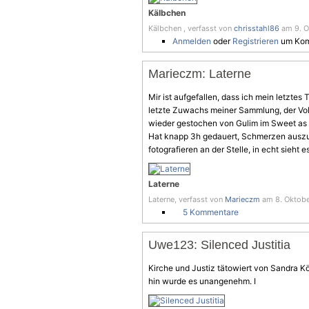
Kälbchen
Kälbchen , verfasst von
chrisstahl86
am 9. O
Anmelden
oder
Registrieren
um Kom
Marieczm: Laterne
Mir ist aufgefallen, dass ich mein letztes
letzte Zuwachs meiner Sammlung, der Volls
wieder gestochen von Gulim im Sweet as 
Hat knapp 3h gedauert,
Schmerzen
auszu
fotografieren an der Stelle, in echt sieht 
Laterne
Laterne, verfasst von
Marieczm
am 8. Oktobe
5 Kommentare
Uwe123: Silenced Justitia
Kirche und Justiz tätowiert von Sandra K
hin wurde es unangenehm. I