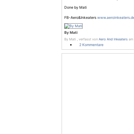
Done by Mati
FB-Aero&Inkeaters
www.aeroinkeaters.d
By Mati
By Mati , verfasst von
Aero And Inkeaters
am 
2 Kommentare