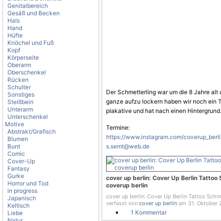
Genitalbereich
Gesäß und Becken
Hals
Hand
Hüfte
Knöchel und Fuß
Kopf
Körperseite
Oberarm
Oberschenkel
Rücken
Schulter
Der
Schmetterling
war um die 8 Jahre alt 
Sonstiges
ganze aufzu lockern haben wir noch ein Te
Steißbein
Unterarm
plakative und hat nach einen Hintergrund.
Unterschenkel
Motive
Termine:
Abstrakt/Grafisch
https://www.instagram.com/coverup_berl
Blumen
Bunt
s.semt@web.de
Comic
Cover-Up
Fantasy
Gurke
cover up berlin: Cover Up Berlin Tattoo
Horror und Tod
coverup berlin
in progress
cover up berlin: Cover Up Berlin Tattoo Schm
Japanisch
verfasst von
cover up berlin
am 31. Oktober 
Keltisch
1 Kommentar
Liebe
Natur