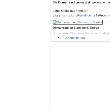
Die Dornen sind bewusst simpel und ohne 
Liebe Grüße aus Frankfurt,
Lisa /
lisa.scct.art@gmail.com
/ Tattoos i
Dornenranken Blackwork Sleeve
Dornenranken Blackwork Sleeve, verfasst vo
2 Kommentare