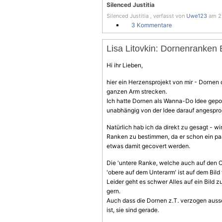
Silenced Justitia
Silenced Justitia , verfasst von
Uwe123
am 2.
3 Kommentare
Lisa Litovkin: Dornenranken
Hi ihr Lieben,
hier ein Herzensprojekt von mir - Dornen 
ganzen Arm strecken.
Ich hatte Dornen als Wanna-Do Idee gepos
unabhängig von der Idee darauf angespr
Natürlich hab ich da direkt zu gesagt - w
Ranken zu bestimmen, da er schon ein paa
etwas damit gecovert werden.
Die 'untere Ranke, welche auch auf den Obe
'obere auf dem Unterarm' ist auf dem Bild 
Leider geht es schwer Alles auf ein Bild
gern.
Auch dass die Dornen z.T. verzogen ausse
ist, sie sind gerade.