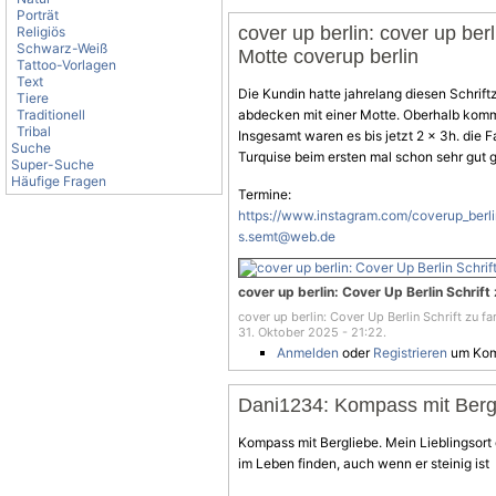
Porträt
cover up berlin: cover up berl
Religiös
Schwarz-Weiß
Motte coverup berlin
Tattoo-Vorlagen
Text
Die Kundin hatte jahrelang diesen Schrift
Tiere
Traditionell
abdecken mit einer Motte. Oberhalb komm
Tribal
Insgesamt waren es bis jetzt 2 x 3h. die
Suche
Turquise beim ersten mal schon sehr gut 
Super-Suche
Häufige Fragen
Termine:
https://www.instagram.com/coverup_berl
s.semt@web.de
cover up berlin: Cover Up Berlin Schrift
cover up berlin: Cover Up Berlin Schrift zu f
31. Oktober 2025 - 21:22.
Anmelden
oder
Registrieren
um Kom
Dani1234: Kompass mit Berg
Kompass mit Bergliebe. Mein Lieblingsort
im Leben finden, auch wenn er steinig ist