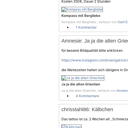
Kosten 250€, Dauer 2 Stunden
Kompass mit Bergliebe
Kompass mit Bergliebe , verfasst von
Dani1
1 Kommentar
Amnesie: Ja ja die alten Gri
für bessere Bildqualität bitte anklicken
https://www.instagram.com/koenigskind.t
die Wartezeiten halten sich übrigens in G
Ja ja die alten Griechen
Ja ja die alten Griechen, verfasst von
Amnesi
4 Kommentare
chrisstahl86: Kälbchen
Das tattoo ist ca. 2 Wochen alt ,
Schmerz