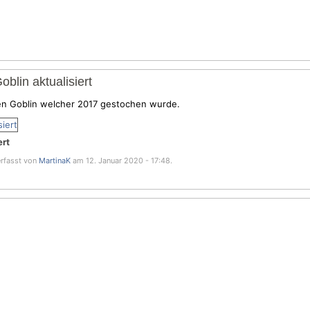
blin aktualisiert
en Goblin welcher 2017 gestochen wurde.
ert
verfasst von
MartinaK
am 12. Januar 2020 - 17:48.