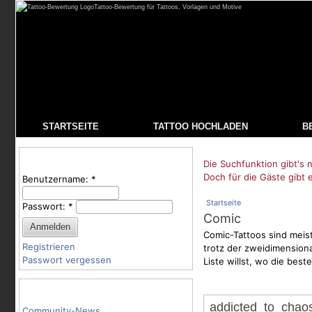
Tattoo-Bewertung für Tattoos, Vorlagen und Motive
STARTSEITE
TATTOO HOCHLADEN
B
Benutzeranmeldung
Die Suchfunktion gibt's n
Doch für die Gäste gibt 
Benutzername:
*
Startseite
Passwort:
*
Comic
Comic-Tattoos sind meist
Registrieren
trotz der zweidimensiona
Passwort vergessen
Liste willst, wo die bes
Tattoo-Kategorien
addicted_to_chaos
Community-News