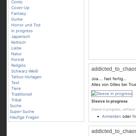
Comic
Cover-Up
Fantasy
Gurke
Horror und Tod
in progress
Japanisch
Keltisch
Liebe
Natur
Porträt
Religiös
addicted_to_chaos
Schwarz-Weiß
Tattoo-Vorlagen
Joa.... fast fertig...
Text
Alles von Gilles bei Tru
Tiere
Traditionell
Tribal
Sleeve in progress
Suche
Sleeve in progress, verfass
Super-Suche
Anmelden
oder
R
Häufige Fragen
addicted_to_chaos