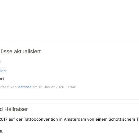
üsse aktualisiert
e
rt
erfasst von
MartinaK
am 12. Januar 2020 - 17:46.
d Hellraiser
2017 auf der Tattooconvention in Amsterdam von einem Schottischem T
e.