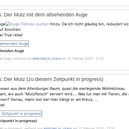
s: Der Mutz mit dem allsehenden Auge
uge
hinzu. Da ich nicht gläubig bin, reduziert sic
auf Knochen.
ei True rebel
ehenden Auge
en Auge, verfasst von
addicted_to_chaos
am 12. Februar 2020 - 21:12.
: Der Mutz (zu diesem Zeitpunkt in progress)
wesen aus dem Altenburger Raum, quasi die eierlegende Wollmilchsau.
ant, wo auch "Mutzfleisch" serviert wird.... Was tut man mit Tieren, die 
nen? Genau, mann isst sie! Hier hängt er am Kreuz, ...
bel
itpunkt in progress)
kt in progress), verfasst von
addicted_to_chaos
am 12. Februar 2020 - 21:10.