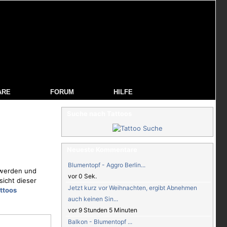
ARE
FORUM
HILFE
Suche nach Tattoos
Neueste Kommentare
Blumentopf - Aggro Berlin...
n werden und
vor 0 Sek.
sicht dieser
Jetzt kurz vor Weihnachten, ergibt Abnehmen
ttoos
auch keinen Sin...
vor 9 Stunden 5 Minuten
Balkon - Blumentopf ...