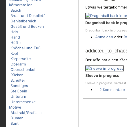
Körperstellen
Etwas weitergekommen.
Bauch
Brust und Dekolleté
Genitalbereich
Dragonball back in pro
Gesäß und Becken
Dragonball back in progress
Hals
Anmelden
oder
R
Hand
Hüfte
Knöchel und Fuß
addicted_to_chaos
Kopf
Körperseite
Der Affe hat einen K
Oberarm
Oberschenkel
Rücken
Sleeve in progress
Schulter
Sleeve in progress, verfass
Sonstiges
2 Kommentare
Steißbein
Unterarm
Unterschenkel
Motive
Abstrakt/Grafisch
Blumen
Bunt