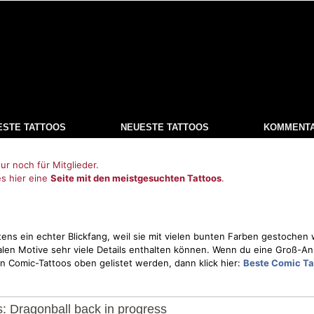
ESTE TATTOOS
NEUESTE TATTOOS
KOMMENT
ur noch für Mitglieder.
es hier eine
Seite mit den meistgesuchten Tattoos
.
ens ein echter Blickfang, weil sie mit vielen bunten Farben gestoche
len Motive sehr viele Details enthalten können. Wenn du eine Groß-An
ten Comic-Tattoos oben gelistet werden, dann klick hier:
Beste Comic Ta
: Dragonball back in progress