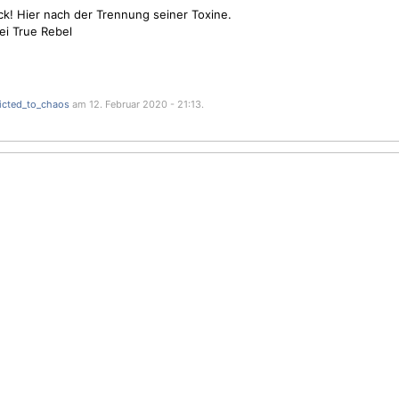
ck! Hier nach der Trennung seiner Toxine.
ei True Rebel
icted_to_chaos
am 12. Februar 2020 - 21:13.