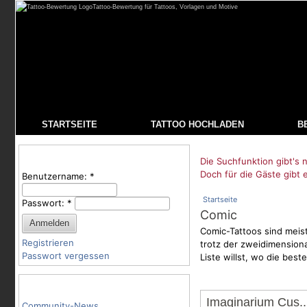
Tattoo-Bewertung für Tattoos, Vorlagen und Motive
STARTSEITE
TATTOO HOCHLADEN
B
Benutzeranmeldung
Die Suchfunktion gibt's n
Doch für die Gäste gibt 
Benutzername:
*
Startseite
Passwort:
*
Comic
Comic-Tattoos sind meist
Registrieren
trotz der zweidimensiona
Passwort vergessen
Liste willst, wo die bes
Tattoo-Kategorien
Imaginarium Cus..
Community-News