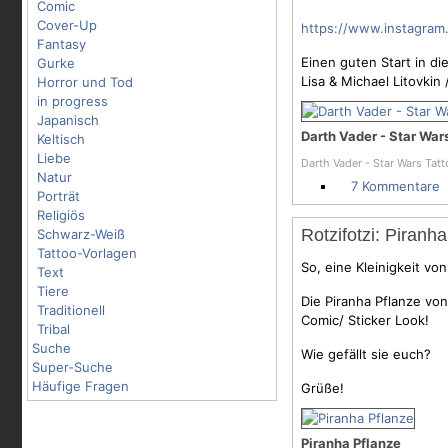
Comic
Cover-Up
https://www.instagra
Fantasy
Einen guten Start in di
Gurke
Lisa & Michael Litovkin
Horror und Tod
in progress
Japanisch
Darth Vader - Star War
Keltisch
Liebe
Darth Vader - Star Wars Tatt
Natur
7 Kommentare
Porträt
Religiös
Rotzifotzi: Piranh
Schwarz-Weiß
Tattoo-Vorlagen
So, eine Kleinigkeit v
Text
Tiere
Die Piranha Pflanze vo
Traditionell
Comic/ Sticker Look!
Tribal
Suche
Wie gefällt sie euch?
Super-Suche
Häufige Fragen
Grüße!
Piranha Pflanze