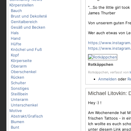
Körperstellen
"...So the little girl t
Bauch
James Thurber
Brust und Dekolleté
Genitalbereich
Von unserem guten Fre
Gesäß und Becken
Hals
Wer auch etwas von Leo
Hand
https://www.instagram
Hüfte
https://www.instagram
Knöchel und Fuß
Kopf
Körperseite
Rotkäppchen
Oberarm
Oberschenkel
Rotkäppchen, verfasst von
Rücken
Anmelden
oder
R
Schulter
Sonstiges
Michael Litovkin: 
Steißbein
Unterarm
Hey :) !
Unterschenkel
Motive
Am Wochenende hat Mic
Abstrakt/Grafisch
frischen Tattoos - in e
Blumen
Ich wollte es euch sch
Bunt
unter diesem Link ans