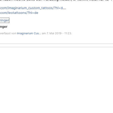
.com/imaginarium_custom_tattoos/?hl=d
...
.com/leotattoons/?hl=de
inger
 verfasst von
Imaginarium Cus...
am 7. Mai 2019 - 11:23.