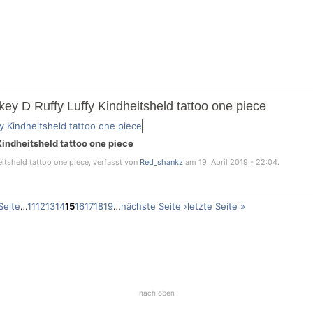
y D Ruffy Luffy Kindheitsheld tattoo one piece
indheitsheld tattoo one piece
itsheld tattoo one piece, verfasst von
Red_shankz
am 19. April 2019 - 22:04.
Seite
…
11
12
13
14
15
16
17
18
19
…
nächste Seite ›
letzte Seite »
nach oben