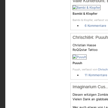
Valle Kunterbunt:
Bambi & Klopfer
Bambi & Klopfer, verfasst v
6 Kommentare
Chrischi84: Puuuh
Christian Hasse
RoQQstar Tattoo
Puuuh
Puuuh, verfasst von
Chrisch
11 Kommentare
Imaginarium Cus..
Diesen witzigen Zombie
Vielen Dank an glabbal
Wer auch etwas von Leo