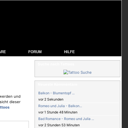
ARE
FORUM
HILFE
Suche nach Tattoos
Neueste Kommentare
Balkon - Blumentopf ...
n werden und
vor 2 Sekunden
sicht dieser
Romeo und Julia - Balkon...
ttoos
vor 1 Stunde 48 Minuten
Bad Romance - Romeo und Julia ...
vor 2 Stunden 53 Minuten