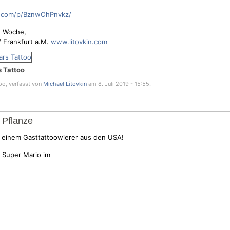
m.com/p/BznwOhPnvkz/
e Woche,
 / Frankfurt a.M.
www.litovkin.com
s Tattoo
oo, verfasst von
Michael Litovkin
am 8. Juli 2019 - 15:55.
a Pflanze
on einem Gasttattoowierer aus den USA!
n Super Mario im