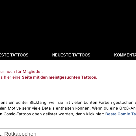
ESTE TATTOOS
NEUESTE TATTOOS
KOMMENT
ur noch für Mitglieder.
es hier eine
Seite mit den meistgesuchten Tattoos
.
ens ein echter Blickfang, weil sie mit vielen bunten Farben gestoche
len Motive sehr viele Details enthalten können. Wenn du eine Groß-An
ten Comic-Tattoos oben gelistet werden, dann klick hier:
Beste Comic Ta
.: Rotkäppchen