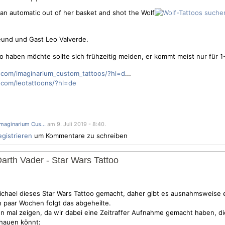
ook an automatic out of her basket and shot the Wolf
und und Gast Leo Valverde.
 haben möchte sollte sich frühzeitig melden, er kommt meist nur für 
.com/imaginarium_custom_tattoos/?hl=d
...
.com/leotattoons/?hl=de
Imaginarium Cus...
am 9. Juli 2019 - 8:40.
egistrieren
um Kommentare zu schreiben
Darth Vader - Star Wars Tattoo
hael dieses Star Wars Tattoo gemacht, daher gibt es ausnahmsweise e
in paar Wochen folgt das abgeheilte.
on mal zeigen, da wir dabei eine Zeitraffer Aufnahme gemacht haben, di
chauen könnt: