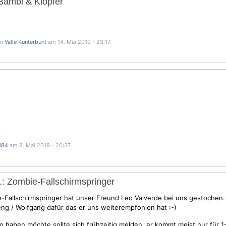
 Bambi & Klopfer
on
Valle Kunterbunt
am 14. Mai 2019 - 23:17.
i84
am 8. Mai 2019 - 20:37.
.: Zombie-Fallschirmspringer
-Fallschirmspringer hat unser Freund Leo Valverde bei uns gestochen.
eng / Wolfgang dafür das er uns weiterempfohlen hat :-)
 haben möchte sollte sich frühzeitig melden, er kommt meist nur für 