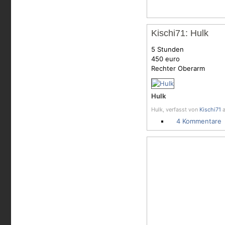
Kischi71: Hulk
5 Stunden
450 euro
Rechter Oberarm
Hulk
Hulk, verfasst von
Kischi71
a
4 Kommentare