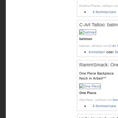
Piranha Pflanze, verfasst v
4 Kommentare
C-Art Tattoo: bat
batman
batman, verfasst von
C-Art 
Anmelden
oder
R
RammSmack: One
One Piece Backpiece
Noch in Arbeit^^
One Piece
One Piece , verfasst von
Ra
4 Kommentare