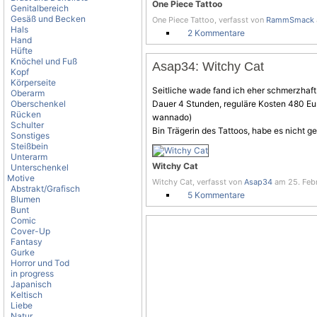
One Piece Tattoo
Genitalbereich
Gesäß und Becken
One Piece Tattoo, verfasst von
RammSmack
Hals
2 Kommentare
Hand
Hüfte
Knöchel und Fuß
Asap34: Witchy Cat
Kopf
Körperseite
Seitliche wade fand ich eher schmerzhaft
Oberarm
Oberschenkel
Dauer 4 Stunden, reguläre Kosten 480 Eur
Rücken
wannado)
Schulter
Bin Trägerin des Tattoos, habe es nicht g
Sonstiges
Steißbein
Unterarm
Witchy Cat
Unterschenkel
Motive
Witchy Cat, verfasst von
Asap34
am 25. Febr
Abstrakt/Grafisch
5 Kommentare
Blumen
Bunt
Comic
Cover-Up
Fantasy
Gurke
Horror und Tod
in progress
Japanisch
Keltisch
Liebe
Natur