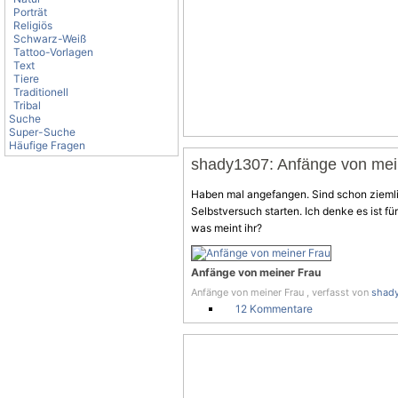
Porträt
Religiös
Schwarz-Weiß
Tattoo-Vorlagen
Text
Tiere
Traditionell
Tribal
Suche
Super-Suche
Häufige Fragen
shady1307: Anfänge von mei
Haben mal angefangen. Sind schon ziemlic
Selbstversuch starten. Ich denke es ist für
was meint ihr?
Anfänge von meiner Frau
Anfänge von meiner Frau , verfasst von
shad
12 Kommentare