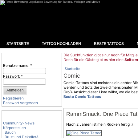
Tattoo-Bewertung für Tattoos, Vorlagen und Motive
STARTSEITE
TATTOO HOCHLADEN
BESTE TATTOOS
Die Suchfunktion gibt's nur noch für Mitglie
Benutzeranmeldung
Doch für die Gäste gibt es hier eine
Seite m
Benutzername:
*
Startseite
Comic
Passwort:
*
Comic-Tattoos sind meistens ein echter Bli
werden und trotz der zweidimensionalen Mo
Groß-Ansicht dieser Liste willst, wo die be
Beste Comic Tattoos
Registrieren
Passwort vergessen
RammSmack: One Piece Tat
Tattoo-Kategorien
Community-News
Nach 2 Jahren ist mein Rücken fertig :)
Körperstellen
Bauch
Brust und Dekolleté