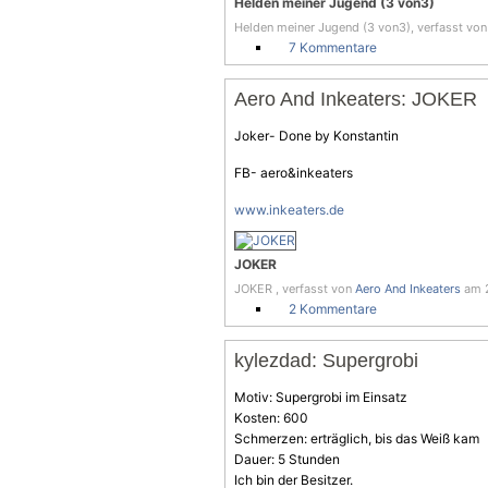
Helden meiner Jugend (3 von3)
Helden meiner Jugend (3 von3), verfasst vo
7 Kommentare
Aero And Inkeaters: JOKER
Joker- Done by Konstantin
FB- aero&inkeaters
www.inkeaters.de
JOKER
JOKER , verfasst von
Aero And Inkeaters
am 2
2 Kommentare
kylezdad: Supergrobi
Motiv: Supergrobi im Einsatz
Kosten: 600
Schmerzen: erträglich, bis das Weiß kam
Dauer: 5 Stunden
Ich bin der Besitzer.