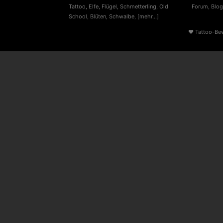
Tattoo
,
Elfe
,
Flügel
,
Schmetterling
,
Old
Forum
,
Blog
School
,
Blüten
,
Schwalbe
,
[mehr...]
♥
Tattoo-Be