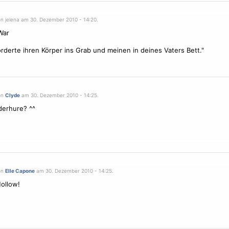
on jelena am 30. Dezember 2010 - 14:20.
War
örderte ihren Körper ins Grab und meinen in deines Vaters Bett."
on
Clyde
am 30. Dezember 2010 - 14:25.
derhure? ^^
on
Elle Capone
am 30. Dezember 2010 - 14:25.
ollow!