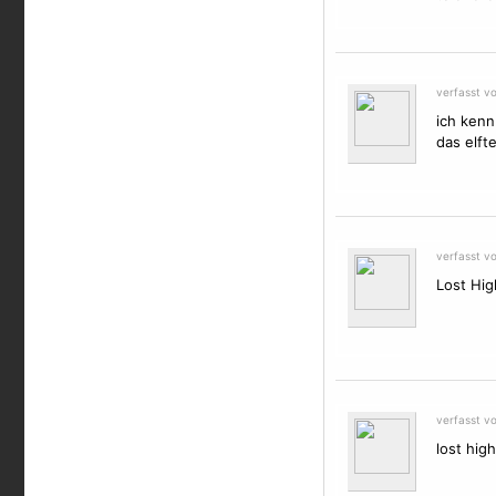
verfasst v
ich kenn
das elft
verfasst v
Lost Hi
verfasst v
lost hig