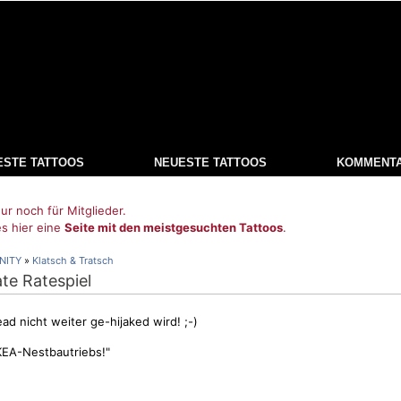
ESTE TATTOOS
NEUESTE TATTOOS
KOMMENT
ur noch für Mitglieder.
es hier eine
Seite mit den meistgesuchten Tattoos
.
NITY
»
Klatsch & Tratsch
ate Ratespiel
d nicht weiter ge-hijaked wird! ;-)
IKEA-Nestbautriebs!"