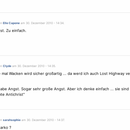
on
Elle Capone
am 30. Dezember 2010 - 14:34.
st. Zu einfach.
on
Clyde
am 30. Dezember 2010 - 14:35.
e mal Wacken wird sicher großartig ... da werd ich auch Lost Highway v
 habe Angst. Sogar sehr große Angst. Aber ich denke einfach ... sie sind
e Antichrist"
on
sarahsophie
am 30. Dezember 2010 - 14:37.
arko ?