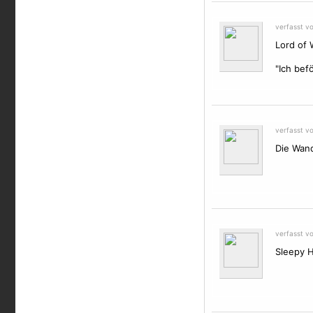
verfasst v
Lord of 
"Ich bef
verfasst v
Die Wan
verfasst v
Sleepy H