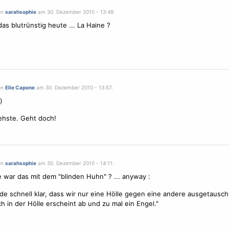
on
sarahsophie
am 30. Dezember 2010 - 13:49.
das blutrünstig heute ... La Haine ?
on
Elle Capone
am 30. Dezember 2010 - 13:57.
)
ehste. Geht doch!
on
sarahsophie
am 30. Dezember 2010 - 14:11.
e war das mit dem "blinden Huhn" ? ... anyway :
de schnell klar, dass wir nur eine Hölle gegen eine andere ausgetausch
h in der Hölle erscheint ab und zu mal ein
Engel
."