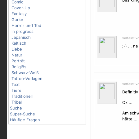
Das klin
Comic
Cover-Up
Fantasy
Gurke
Horror und Tod
in progress
Japanisch
verfasst v
Keltisch
;-) ... 
Liebe
Natur
Porträt
Religiös
Schwarz-Weiß
Tattoo-Vorlagen
Text
verfasst v
Tiere
Definitiv
Traditionell
Tribal
Ok ...
Suche
Am schwe
Super-Suche
hätte ..
Häufige Fragen