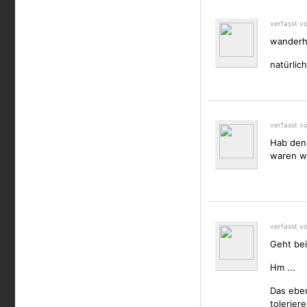
verfasst v
wanderhu
natürlic
verfasst v
Hab den 
waren wo
verfasst v
Geht bei
Hm ...
Das eben
toleriere