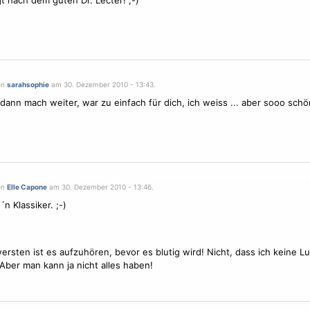
gt nach dem guten Dr. Lecter! ;-)
on
sarahsophie
am 30. Dezember 2010 - 13:43.
na dann mach weiter, war zu einfach für dich, ich weiss ... aber sooo schö
on
Elle Capone
am 30. Dezember 2010 - 13:46.
 ´n Klassiker. ;-)
rsten ist es aufzuhören, bevor es blutig wird! Nicht, dass ich keine L
. Aber man kann ja nicht alles haben!