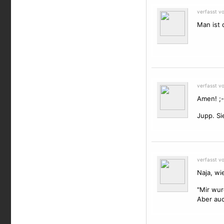
verfasst v
Man ist 
verfasst v
Amen! ;-
Jupp. Si
verfasst v
Naja, wi
"Mir wur
Aber auc