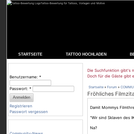
Tattoo-Bewertung für Tattoos, Vorlagen und Motive
STARTSEITE
TATTOO HOCHLADEN
B
Benutzeranmeldung
Die Suchfunktion gibt's n
Doch für die Gäste gibt 
Benutzername:
*
Startseite
»
Forum
»
COMMU
Passwort:
*
Fröhliches Filmzit
Registrieren
Damit Mommys Filmthrea
Passwort vergessen
"Wir sind Sklaven des 
Tattoo-Kategorien
Na?
Community-News