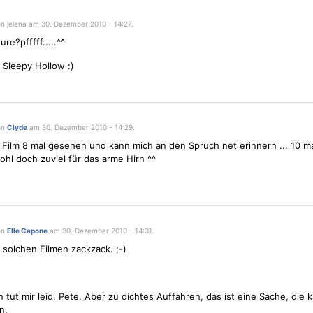
on jelena am 30. Dezember 2010 - 14:27.
re?pfffff.....^^
h Sleepy Hollow :)
on
Clyde
am 30. Dezember 2010 - 14:29.
Film 8 mal gesehen und kann mich an den Spruch net erinnern ... 10 m
hl doch zuviel für das arme Hirn ^^
on
Elle Capone
am 30. Dezember 2010 - 14:31.
 solchen Filmen zackzack. ;-)
 tut mir leid, Pete. Aber zu dichtes Auffahren, das ist eine Sache, die k
n.