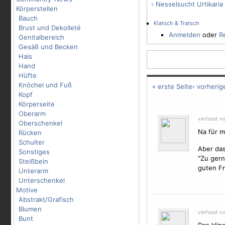
‹ Nesselsucht Urtikaria
Körperstellen
Bauch
Klatsch & Tratsch
Brust und Dekolleté
Anmelden
oder
R
Genitalbereich
Gesäß und Becken
Hals
Hand
Hüfte
Knöchel und Fuß
« erste Seite
‹ vorherig
Kopf
Körperseite
Oberarm
verfasst v
Oberschenkel
Na für mi
Rücken
Schulter
Aber das
Sonstiges
"Zu gern
Steißbein
guten Fr
Unterarm
Unterschenkel
Motive
Abstrakt/Grafisch
Blumen
verfasst v
Bunt