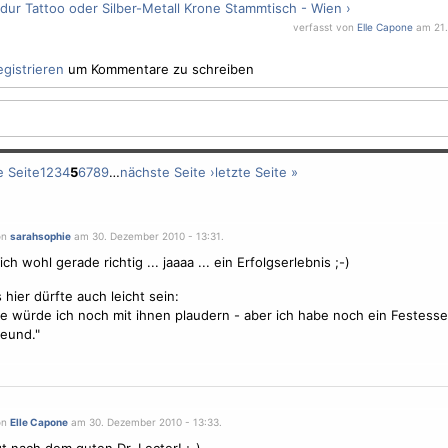
 dur Tattoo oder Silber-Metall Krone
Stammtisch - Wien ›
verfasst von
Elle Capone
am 21. 
egistrieren
um Kommentare zu schreiben
e Seite
1
2
3
4
5
6
7
8
9
…
nächste Seite ›
letzte Seite »
on
sarahsophie
am 30. Dezember 2010 - 13:31.
ch wohl gerade richtig ... jaaaa ... ein Erfolgserlebnis ;-)
 hier dürfte auch leicht sein:
e würde ich noch mit ihnen plaudern - aber ich habe noch ein Festess
eund."
on
Elle Capone
am 30. Dezember 2010 - 13:33.