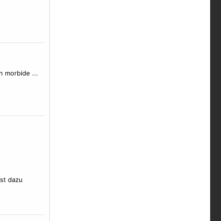
n morbide ...
ust dazu