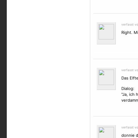
verfasst v
Right. Mi
verfasst v
Das Elft
Dialog:
"Ja, ich
verdammt
verfasst v
donnie d