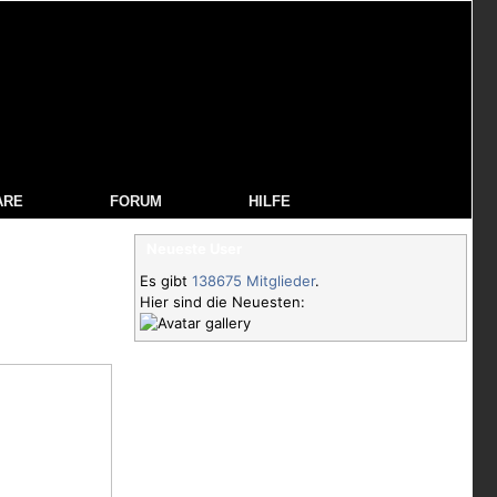
ARE
FORUM
HILFE
Neueste User
Es gibt
138675 Mitglieder
.
Hier sind die Neuesten: