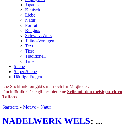
Japanisch
Keltisch
Liebe
Natur
Porträt
Religiös
Schwarz-Weiß
Tattoo-Vorlagen
Text
Tiere
Traditionell
Tribal
Suche
Super-Suche
Häufige Fragen
Die Suchfunktion gibt's nur noch für Mitglieder.
Doch für die Gäste gibt es hier eine
Seite mit den meistgesuchten
Tattoos
.
Startseite
»
Motive
»
Natur
NADELWERK WELS
: ...