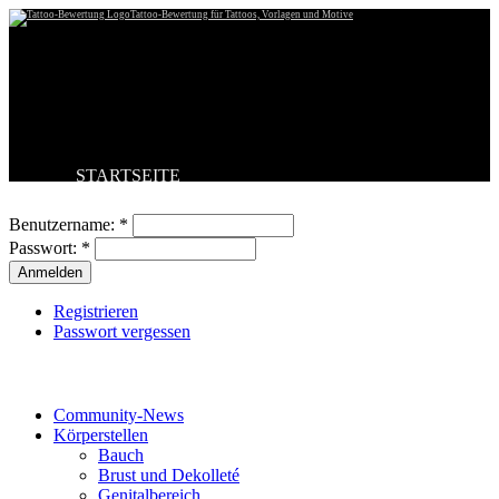
Tattoo-Bewertung für Tattoos, Vorlagen und Motive
STARTSEITE
Benutzeranmeldung
TATTOO HOCHLADEN
BESTE TATTOOS
Benutzername:
*
NEUESTE TATTOOS
Passwort:
*
KOMMENTARE
FORUM
HILFE
Registrieren
Passwort vergessen
Tattoo-Kategorien
Community-News
Körperstellen
Bauch
Brust und Dekolleté
Genitalbereich