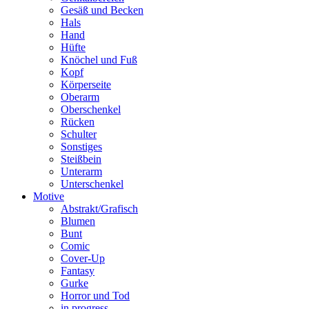
Gesäß und Becken
Hals
Hand
Hüfte
Knöchel und Fuß
Kopf
Körperseite
Oberarm
Oberschenkel
Rücken
Schulter
Sonstiges
Steißbein
Unterarm
Unterschenkel
Motive
Abstrakt/Grafisch
Blumen
Bunt
Comic
Cover-Up
Fantasy
Gurke
Horror und Tod
in progress