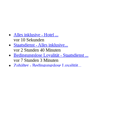
Neueste Kommentare
Alles inklusive - Hotel ...
vor 10 Sekunden
Staatsdienst - Alles inklusive...
vor 2 Stunden 40 Minuten
Bedingungslose Loyalität - Staatsdienst ...
vor 7 Stunden 3 Minuten
Zuhälter - Bedingungslose Loyalität...
vor 1 Tag 4 Stunden
mehr
»
Neueste User
Es gibt
138676 Mitglieder
.
Hier sind die Neuesten:
nach oben