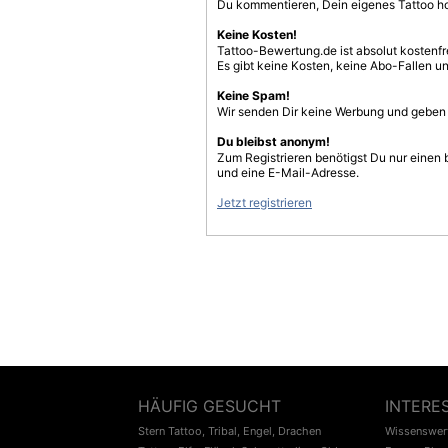
Du kommentieren, Dein eigenes Tattoo h
Keine Kosten!
Tattoo-Bewertung.de ist absolut kostenf
Es gibt keine Kosten, keine Abo-Fallen u
Keine Spam!
Wir senden Dir keine Werbung und geben D
Du bleibst anonym!
Zum Registrieren benötigst Du nur einen
und eine E-Mail-Adresse.
Jetzt registrieren
HÄUFIG GESUCHT
INTERE
Stern Tattoo
,
Tribal
,
Engel
,
Drachen
Wissenswert