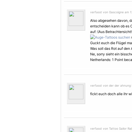
verfasst von Gascoigne am 12
Also abgesehen davon, das
entscheiden kann ob es Ca
auf: (Aus Betrachtersicht!
w
Guckt euch die
Flügel
mal
Was soll das Rot auf den
Ne, sorry sieht ein bissc
Netherlands: 1 Point beca
verfasst von der der ahnung 
fickt euch doch alle ihr w
verfasst von Tattoo Sailor Ra