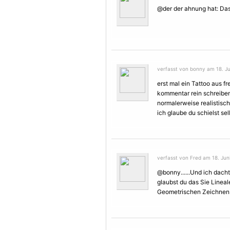
@der der ahnung hat: Das 
verfasst von bonny am 18. Ju
erst mal ein
Tattoo
aus fr
kommentar rein schreibe
normalerweise realistisc
ich glaube du schielst sel
verfasst von Fred am 18. Juni
@bonny......Und ich dachte
glaubst du das Sie Linea
Geometrischen Zeichnen. 