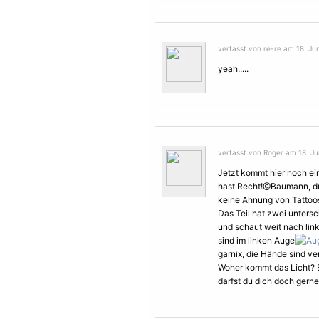
verfasst von re-re am 18. Jun
yeah.....
verfasst von Roger am 18. Ju
Jetzt kommt hier noch ein
hast Recht!@Baumann, du
keine Ahnung von Tattoos
Das Teil hat zwei untersc
und schaut weit nach lin
sind im linken Auge
garnix, die Hände sind v
Woher kommt das Licht? B
darfst du dich doch gern