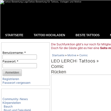
Tattoo-Bewertung für Tattoos, Vorlagen und Motive
STARTSEITE
TATTOO HOCHLADEN
BESTE TATTOOS
Die Suchfunktion gibt's nur noch für Mitglie
Benutzeranmeldung
Doch für die Gäste gibt es hier eine
Seite m
Benutzername:
*
Startseite
»
Motive
»
Comic
: Tattoos »
LEO LERCH
Passwort:
*
Comic
Rücken
Registrieren
Passwort vergessen
Tattoo-Kategorien
Community-News
Körperstellen
Bauch
Brust und Dekolleté