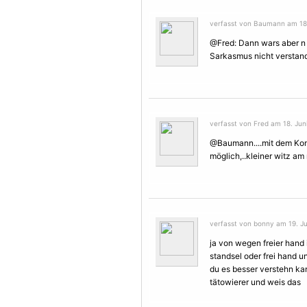
verfasst von Baumann am 18.
@Fred: Dann wars aber n
Sarkasmus nicht verstande
verfasst von Fred am 18. Juni
@Baumann....mit dem Kom
möglich,..kleiner witz am
verfasst von bonny am 19. Ju
ja von wegen freier hand 
standsel oder frei hand u
du es besser verstehn ka
tätowierer und weis das