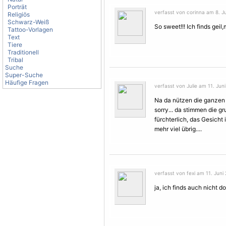
Porträt
verfasst von corinna am 8. Ju
Religiös
Schwarz-Weiß
So sweet!!! Ich finds geil,m
Tattoo-Vorlagen
Text
Tiere
Traditionell
Tribal
Suche
Super-Suche
Häufige Fragen
verfasst von Julie am 11. Juni
Na da nützen die ganzen 
sorry... da stimmen die g
fürchterlich, das Gesicht 
mehr viel übrig....
verfasst von fexi am 11. Juni
ja, ich finds auch nicht dol