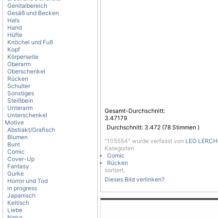
Genitalbereich
Gesäß und Becken
Hals
Hand
Hüfte
Knöchel und Fuß
Kopf
Körperseite
Oberarm
Oberschenkel
Rücken
Schulter
Sonstiges
Steißbein
Unterarm
Gesamt-Durchschnitt:
Unterschenkel
3.47179
Motive
Durchschnitt:
3.472
(
78
Stimmen )
Abstrakt/Grafisch
Blumen
"105554" wurde verfasst von
LEO LERCH
Bunt
Kategorien
Comic
Comic
Cover-Up
Rücken
Fantasy
sortiert.
Gurke
Dieses Bild verlinken?
Horror und Tod
in progress
Japanisch
Keltisch
Liebe
Natur