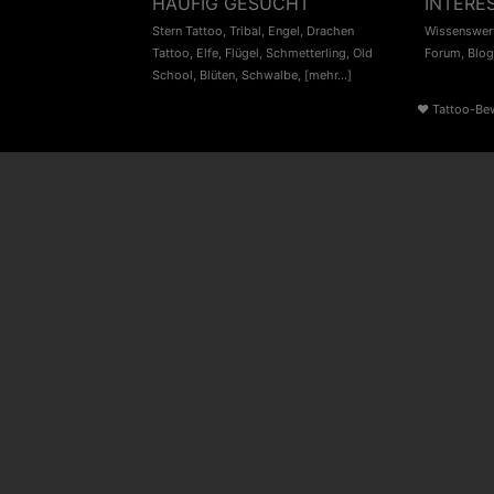
HÄUFIG GESUCHT
INTERE
Stern Tattoo
,
Tribal
,
Engel
,
Drachen
Wissenswert
Tattoo
,
Elfe
,
Flügel
,
Schmetterling
,
Old
Forum
,
Blog
School
,
Blüten
,
Schwalbe
,
[mehr...]
♥
Tattoo-Be