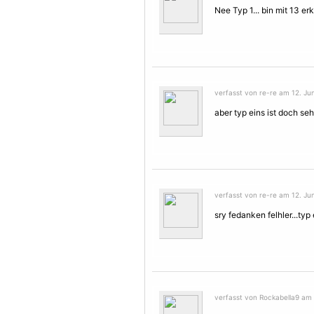
Nee Typ 1... bin mit 13 e
verfasst von re-re am 12. Jun
aber typ eins ist doch sehr
verfasst von re-re am 12. Jun
sry fedanken felhler...typ 
verfasst von Rockabella9 am 