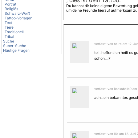
, dies ist dein Tattoo.
Porträt
Du kannst dir keine eigene Bewertung geb
Religiös
um deine Freunde hierauf aufmerksam zu
Schwarz-Weiß
Tattoo-Vorlagen
Text
Tiere
Traditionell
Tribal
Suche
verfasst von re-re am 12. Jun
Super-Suche
Häufige Fragen
toll..hoffentlich heilt es g
schön....7
verfasst von Rockabella9 am 
ach...ein bekanntes gesc
verfasst von lilia am 12. Juni