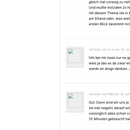
gleich mal vorweg zu nehm
Und mußte trotzdem 2x hi
mit diesem Thema nie in
am Strand oder...was weiß
ersten Blick bestimmt nic
verfasst von re-re am 12. Jun
hihi bei mir isses nur ne
weis ja das es da zwar ein
werdn an drogn denken...ab
verfasst von FIBA am 12. Juni
Gut. Dann sind wir uns ja 
sie mal negativ darauf ang
vorsorglich alles schon 
10 Minuten gebraucht hab