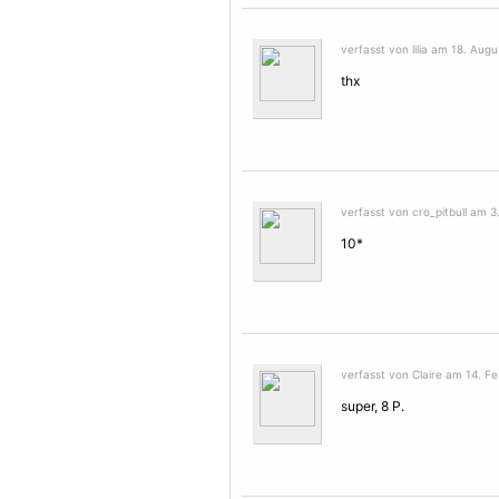
verfasst von lilia am 18. Augu
thx
verfasst von cro_pitbull am 
10*
verfasst von Claire am 14. Fe
super, 8 P.