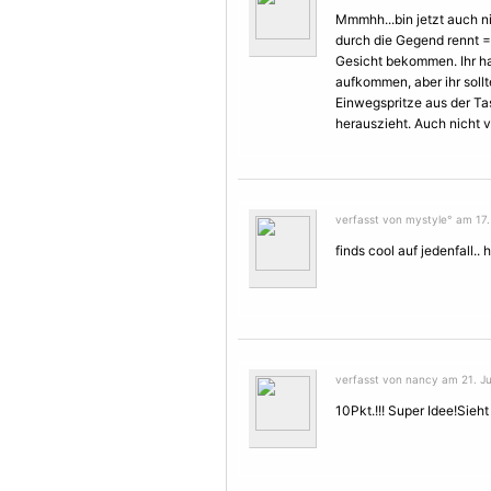
Mmmhh...bin jetzt auch n
durch die Gegend rennt =
Gesicht bekommen. Ihr hab
aufkommen, aber ihr soll
Einwegspritze aus der Ta
herauszieht. Auch nicht vi
verfasst von mystyle° am 17. 
finds cool auf jedenfall..
verfasst von nancy am 21. Jul
10Pkt.!!! Super Idee!Sieht 