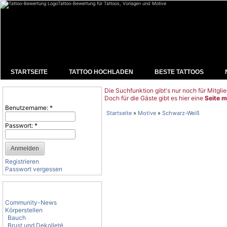
Tattoo-Bewertung für Tattoos, Vorlagen und Motive
STARTSEITE
TATTOO HOCHLADEN
BESTE TATTOOS
Die Suchfunktion gibt's nur noch für Mitglie
Benutzeranmeldung
Doch für die Gäste gibt es hier eine
Seite m
Benutzername:
*
Startseite
»
Motive
»
Schwarz-Weiß
Passwort:
*
Registrieren
Passwort vergessen
Tattoo-Kategorien
Community-News
Körperstellen
Bauch
Brust und Dekolleté