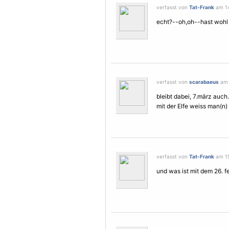
verfasst von
Tat-Frank
am 14
echt?--oh,oh--hast wohl 
verfasst von
scarabaeus
am 
bleibt dabei, 7.märz auch.
mit der
Elfe
weiss man(n) 
verfasst von
Tat-Frank
am 15
und was ist mit dem 26. f