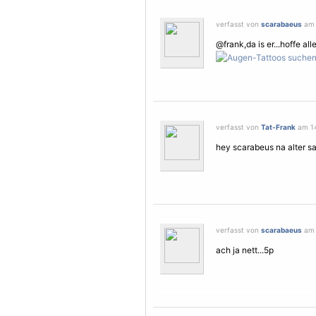
verfasst von
scarabaeus
am 
@frank,da is er...hoffe al
verfasst von
Tat-Frank
am 14
hey scarabeus na alter sa
verfasst von
scarabaeus
am 
ach ja nett...5p