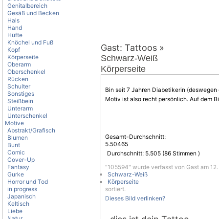
Genitalbereich
Gesäß und Becken
Hals
Hand
Hüfte
Knöchel und Fuß
Gast: Tattoos »
Kopf
Körperseite
Schwarz-Weiß
Oberarm
Körperseite
Oberschenkel
Rücken
Schulter
Bin seit 7 Jahren Diabetikerin (deswegen
Sonstiges
Motiv
ist also recht persönlich. Auf dem B
Steißbein
Unterarm
Unterschenkel
Motive
Abstrakt/Grafisch
Gesamt-Durchschnitt:
Blumen
5.50465
Bunt
Comic
Durchschnitt:
5.505
(
86
Stimmen )
Cover-Up
Fantasy
"105594" wurde verfasst von Gast am 12. 
Gurke
Schwarz-Weiß
Horror und Tod
Körperseite
in progress
sortiert.
Japanisch
Dieses Bild verlinken?
Keltisch
Liebe
Natur