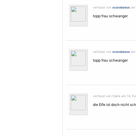
verfasst von
scarabaeus
am 
topp frau schwanger
verfasst von
scarabaeus
am 
topp frau schwanger
verfasst von Claire am 14. Fe
die
Elfe
ist doch nicht sc