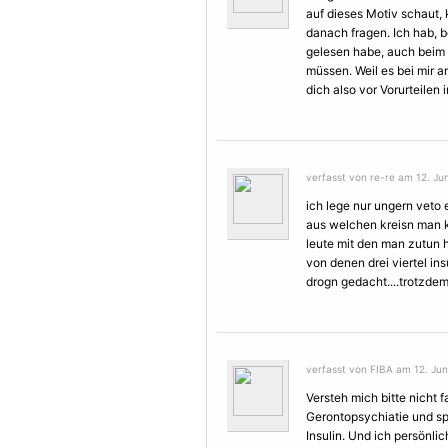
auf dieses
Motiv
schaut, 
danach fragen. Ich hab, b
gelesen habe, auch beim e
müssen. Weil es bei mir 
dich also vor Vorurteilen 
verfasst von re-re am 12. Jun
ich lege nur ungern veto
aus welchen kreisn man ko
leute mit den man zutun 
von denen drei viertel ins
drogn gedacht....trotzdem 
verfasst von FIBA am 12. Jun
Versteh mich bitte nicht fa
Gerontopsychiatie und sp
Insulin. Und ich persönl