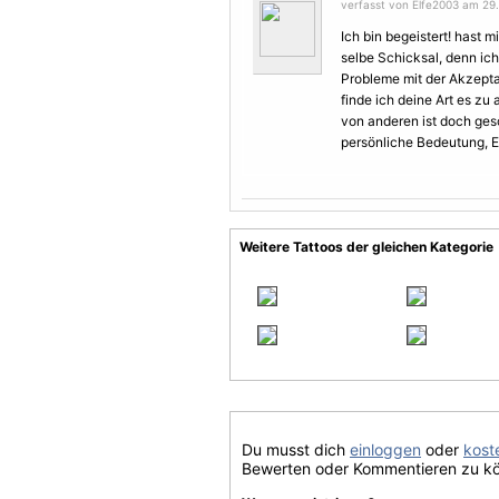
verfasst von Elfe2003 am 29.
Ich bin begeistert! hast 
selbe Schicksal, denn ic
Probleme mit der Akzeptan
finde ich deine Art es z
von anderen ist doch ges
persönliche Bedeutung, Ei
Weitere Tattoos der gleichen Kategorie
Du musst dich
einloggen
oder
koste
Bewerten oder Kommentieren zu k