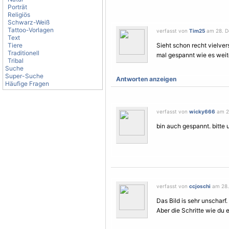
Porträt
Religiös
Schwarz-Weiß
Tattoo-Vorlagen
verfasst von
Tim25
am 28. D
Text
Tiere
Sieht schon recht vielver
Traditionell
mal gespannt wie es weit
Tribal
Suche
Super-Suche
Antworten anzeigen
Häufige Fragen
verfasst von
wicky666
am 28
bin auch gespannt. bitte 
verfasst von
ccjoschi
am 28.
Das Bild is sehr unscharf.
Aber die Schritte wie du 