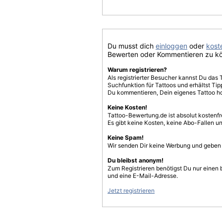
Du musst dich
einloggen
oder
koste
Bewerten oder Kommentieren zu k
Warum registrieren?
Als registrierter Besucher kannst Du das 
Suchfunktion für Tattoos und erhältst T
Du kommentieren, Dein eigenes Tattoo h
Keine Kosten!
Tattoo-Bewertung.de ist absolut kostenf
Es gibt keine Kosten, keine Abo-Fallen u
Keine Spam!
Wir senden Dir keine Werbung und geben D
Du bleibst anonym!
Zum Registrieren benötigst Du nur einen
und eine E-Mail-Adresse.
Jetzt registrieren