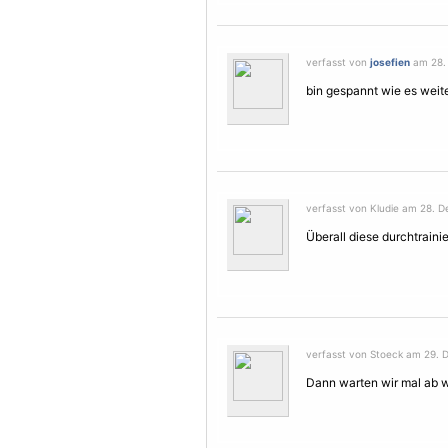
verfasst von
josefien
am 28. 
bin gespannt wie es weit
verfasst von Kludie am 28. D
Überall diese durchtrainie
verfasst von Stoeck am 29. 
Dann warten wir mal ab wi