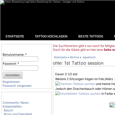
Tattoo-Bewertung für Tattoos, Vorlagen und Motive
STARTSEITE
TATTOO HOCHLADEN
BESTE TATTOOS
Die Suchfunktion gibt's nur noch für Mitglie
Benutzeranmeldung
Doch für die Gäste gibt es hier eine
Seite m
Benutzername:
*
Startseite
»
Motive
»
Japanisch
: 1st Tattoo session
ohle
Passwort:
*
Dauer 3 1/2 std.
Weitere 2 Sitzungen folgen im Feb./März
Registrieren
und meine H
Passwort vergessen
Jedoch den Drachenbauch oder Hörner 
in Farbe 
Tattoo-Kategorien
Community-News
Körperstellen
Bauch
Brust und Dekolleté