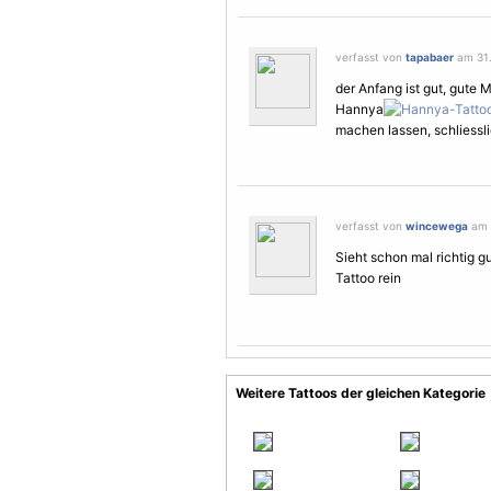
verfasst von
tapabaer
am 31.
der Anfang ist gut, gute 
Hannya
machen lassen, schliessli
verfasst von
wincewega
am 2
Sieht schon mal richtig gu
Tattoo rein
Weitere Tattoos der gleichen Kategorie