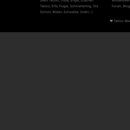
Stern Tattoo
,
Tribal
,
Engel
,
Drachen
Wissenswert
Tattoo
,
Elfe
,
Flügel
,
Schmetterling
,
Old
Forum
,
Blog
School
,
Blüten
,
Schwalbe
,
[mehr...]
♥
Tattoo-Be