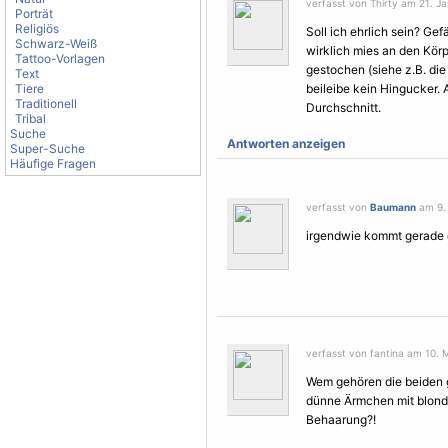
verfasst von Thirty am 21. Ja
Porträt
Religiös
Soll ich ehrlich sein? Gef
Schwarz-Weiß
wirklich mies an den Körp
Tattoo-Vorlagen
gestochen (siehe z.B. di
Text
Tiere
beileibe kein Hingucker. 
Traditionell
Durchschnitt.
Tribal
Suche
Antworten anzeigen
Super-Suche
Häufige Fragen
verfasst von
Baumann
am 9. 
irgendwie kommt gerade de
verfasst von fantina am 10. M
Wem gehören die beiden g
dünne Ärmchen mit blonde
Behaarung?!