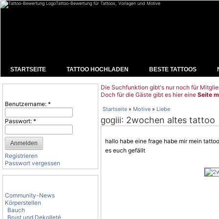
Tattoo-Bewertung für Tattoos, Vorlagen und Motive
STARTSEITE
TATTOO HOCHLADEN
BESTE TATTOOS
Die Suchfunktion gibt's nur noch für Mitglie
Benutzeranmeldung
Doch für die Gäste gibt es hier eine
Seite m
Benutzername:
*
Startseite
»
Motive
»
Liebe
: 2wochen altes tattoo
gogiii
Passwort:
*
hallo habe eine frage habe mir mein tatt
es euch gefällt
Registrieren
Passwort vergessen
Tattoo-Kategorien
Community-News
Körperstellen
Bauch
Brust und Dekolleté