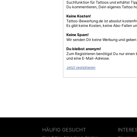
Suchfunktion für Tattoos und erhältst T
Du kommentieren, Dein eigenes Tattoo h
Keine Kosten!
Tattoo-Bewertung.de ist absolut kostenf
Es gibt keine Kosten, keine Abo-Fallen u
Keine Spam!
Wir senden Dir keine Werbung und geben D
Du bleibst anonym!
Zum Registrieren benötigst Du nur einen
und eine E-Mail-Adresse.
Jetzt registrieren
HÄUFIG GESUCHT
INTERE