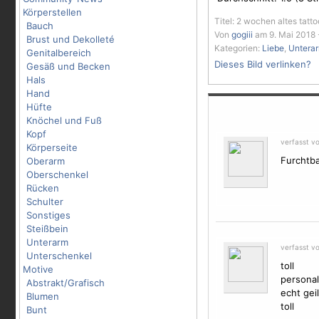
Körperstellen
Titel: 2 wochen altes tatt
Bauch
Von
gogiii
am 9. Mai 2018 
Brust und Dekolleté
Kategorien:
Liebe
,
Untera
Genitalbereich
Dieses Bild verlinken?
Gesäß und Becken
Hals
Hand
Hüfte
Knöchel und Fuß
Kopf
verfasst v
Körperseite
Furchtba
Oberarm
Oberschenkel
Rücken
Schulter
Sonstiges
Steißbein
Unterarm
verfasst v
Unterschenkel
toll
Motive
personal
Abstrakt/Grafisch
echt ge
Blumen
toll
Bunt