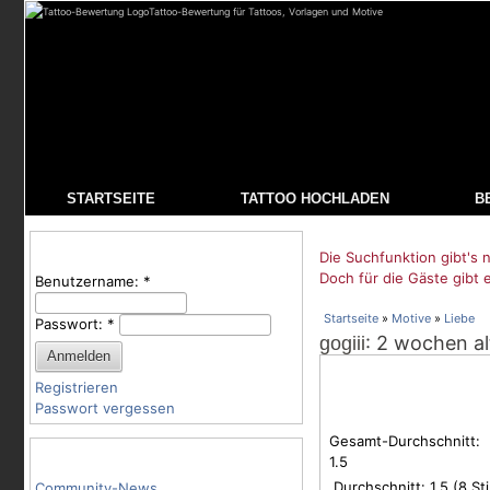
Tattoo-Bewertung für Tattoos, Vorlagen und Motive
STARTSEITE
TATTOO HOCHLADEN
B
Benutzeranmeldung
Die Suchfunktion gibt's n
Doch für die Gäste gibt 
Benutzername:
*
Startseite
»
Motive
»
Liebe
Passwort:
*
: 2 wochen al
gogiii
Registrieren
Passwort vergessen
Gesamt-Durchschnitt:
Tattoo-Kategorien
1.5
Durchschnitt:
1.5
(
8
St
Community-News