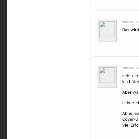
verfasst v
Das wird
verfasst vo
sehr dir
ich hätt
Aber wah
Leider e
Abheilen
Cover-Up
Viel Erfo