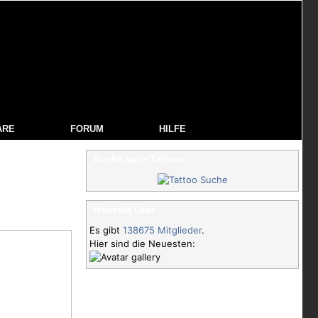
ARE
FORUM
HILFE
Suche nach Tattoos
Neueste User
Es gibt
138675 Mitglieder
.
Hier sind die Neuesten: