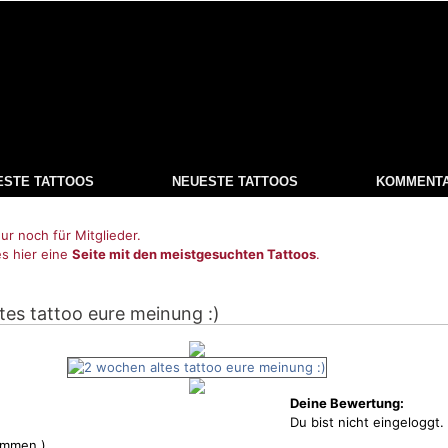
ESTE TATTOOS
NEUESTE TATTOOS
KOMMENT
ur noch für Mitglieder.
es hier eine
Seite mit den meistgesuchten Tattoos
.
tes tattoo eure meinung :)
Deine Bewertung:
Du bist nicht eingeloggt.
immen )