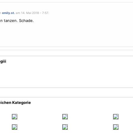
on
emily.st.
am 14. Mai 2018 - 7:57.
en tanzen. Schade.
giii
eichen Kategorie