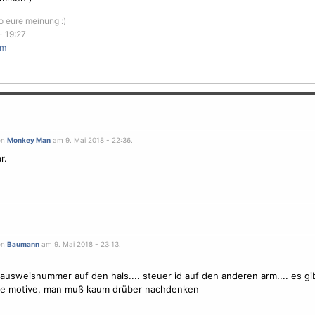
oo eure meinung :)
- 19:27
rm
on
Monkey Man
am 9. Mai 2018 - 22:36.
r.
on
Baumann
am 9. Mai 2018 - 23:13.
ausweisnummer auf den hals.... steuer id auf den anderen arm.... es gi
ile motive, man muß kaum drüber nachdenken