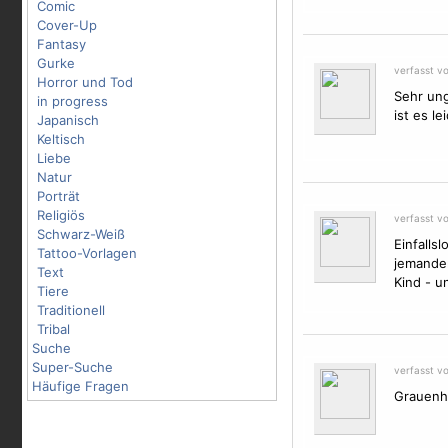
Comic
Cover-Up
Fantasy
Gurke
verfasst v
Horror und Tod
Sehr ung
in progress
ist es l
Japanisch
Keltisch
Liebe
Natur
Porträt
Religiös
verfasst v
Schwarz-Weiß
Einfalls
Tattoo-Vorlagen
jemanden
Text
Kind - u
Tiere
Traditionell
Tribal
Suche
Super-Suche
verfasst v
Häufige Fragen
Grauenh