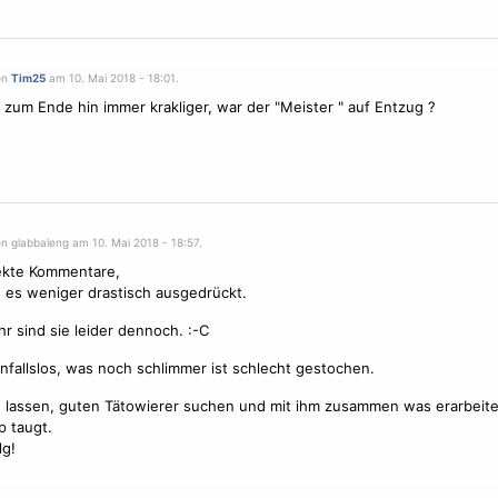
on
Tim25
am 10. Mai 2018 - 18:01.
 zum Ende hin immer krakliger, war der "Meister " auf Entzug ?
n glabbaleng am 10. Mai 2018 - 18:57.
ekte Kommentare,
e es weniger drastisch ausgedrückt.
r sind sie leider dennoch. :-C
infallslos, was noch schlimmer ist schlecht gestochen.
 lassen, guten Tätowierer suchen und mit ihm zusammen was erarbeit
 taugt.
lg!