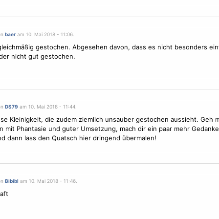
on
baer
am 10. Mai 2018 - 11:06.
leichmäßig gestochen. Abgesehen davon, dass es nicht besonders einfal
eider nicht gut gestochen.
on
DS79
am 10. Mai 2018 - 11:44.
lose Kleinigkeit, die zudem ziemlich unsauber gestochen aussieht. Geh m
 mit Phantasie und guter Umsetzung, mach dir ein paar mehr Gedanke
nd dann lass den Quatsch hier dringend übermalen!
on
Bibibl
am 10. Mai 2018 - 11:46.
aft