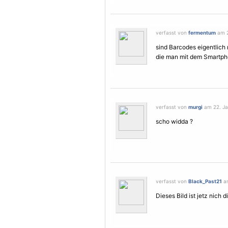
verfasst von
fermentum
am 2
sind Barcodes eigentlich 
die man mit dem Smartph
verfasst von
murgi
am 22. Ja
scho widda ?
verfasst von
Black_Past21
am
Dieses Bild ist jetz nich 