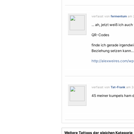
verfasst von
fermentum
am 2
... ah, jetzt weiß ich au
QR-Codes
finde ich gerade irgendwi
Beziehung setzen kann...
http://alexweires.com/w
verfasst von
Tat-Frank
am 24
45 meiner kumpels ham d
Weitere Tattoos der gleichen Kategorie