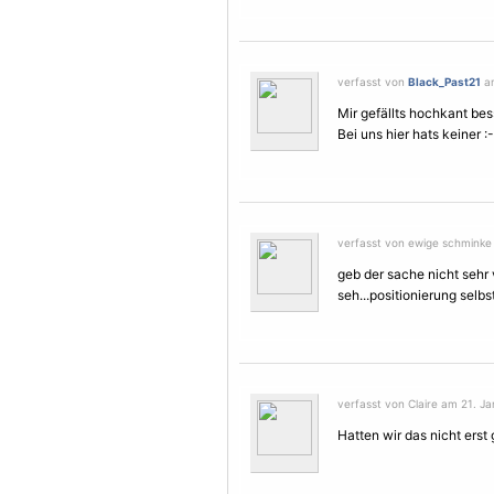
verfasst von
Black_Past21
am
Mir gefällts hochkant bes
Bei uns hier hats keiner :-
verfasst von ewige schminke 
geb der sache nicht sehr v
seh...positionierung selbst
verfasst von Claire am 21. Ja
Hatten wir das nicht erst 