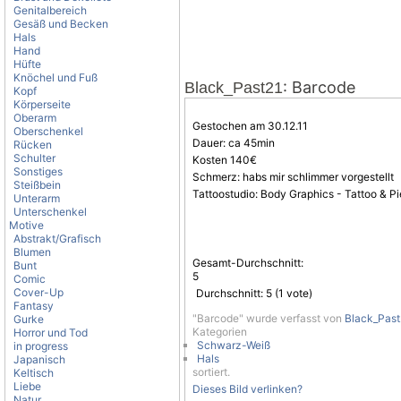
Genitalbereich
Gesäß und Becken
Hals
Hand
Hüfte
Knöchel und Fuß
: Barcode
Black_Past21
Kopf
Körperseite
Oberarm
Gestochen am 30.12.11
Oberschenkel
Dauer: ca 45min
Rücken
Schulter
Kosten 140€
Sonstiges
Schmerz: habs mir schlimmer vorgestellt
Steißbein
Tattoostudio: Body Graphics - Tattoo & P
Unterarm
Unterschenkel
Motive
Abstrakt/Grafisch
Blumen
Gesamt-Durchschnitt:
Bunt
5
Comic
Cover-Up
Durchschnitt:
5
(
1
vote)
Fantasy
"Barcode" wurde verfasst von
Black_Past
Gurke
Kategorien
Horror und Tod
Schwarz-Weiß
in progress
Hals
Japanisch
sortiert.
Keltisch
Liebe
Dieses Bild verlinken?
Natur