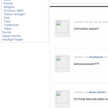
Porträt
Religiös
Schwarz-Weiß
Tattoo-Vorlagen
Text
Tiere
verfasst von Sou am 21. Janu
Traditionell
Tribal
Und wieso sowas?
Suche
Super-Suche
Häufige Fragen
verfasst von
kirschsassi
am 
waruuuuuuuum???
verfasst von
Black_Past21
am
Ich finde barcods eben tol