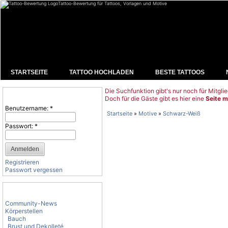
Tattoo-Bewertung für Tattoos, Vorlagen und Motive
STARTSEITE
TATTOO HOCHLADEN
BESTE TATTOOS
Die Suchfunktion gibt's nur noch für Mitglie
Benutzeranmeldung
Doch für die Gäste gibt es hier eine
Seite m
Benutzername:
*
Startseite
»
Motive
»
Schwarz-Weiß
Passwort:
*
Registrieren
Passwort vergessen
Tattoo-Kategorien
Community-News
Körperstellen
Bauch
Brust und Dekolleté