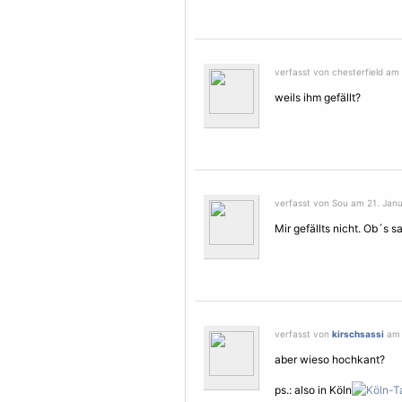
verfasst von chesterfield am 
weils ihm gefällt?
verfasst von Sou am 21. Janu
Mir gefällts nicht. Ob´s 
verfasst von
kirschsassi
am 
aber wieso hochkant?
ps.: also in Köln