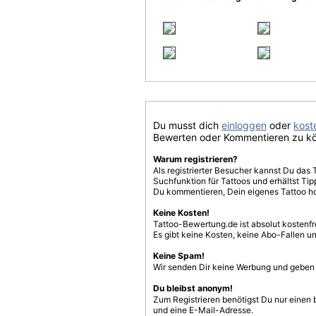
Du musst dich
einloggen
oder
koste
Bewerten oder Kommentieren zu k
Warum registrieren?
Als registrierter Besucher kannst Du das 
Suchfunktion für Tattoos und erhältst T
Du kommentieren, Dein eigenes Tattoo h
Keine Kosten!
Tattoo-Bewertung.de ist absolut kostenf
Es gibt keine Kosten, keine Abo-Fallen u
Keine Spam!
Wir senden Dir keine Werbung und geben D
Du bleibst anonym!
Zum Registrieren benötigst Du nur einen
und eine E-Mail-Adresse.