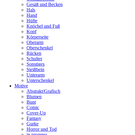
Gesäß und Becken
Hals
Hand
Hüfte
Knöchel und Fuß
Kopf
Körperseite
Oberarm
Oberschenkel
Rücken
Schulter
Sonstiges
Steißbein
Unterarm
Unterschenkel
Motive
Abstrakt/Grafisch
Blumen
Bunt
Comic
Cover-Up
Fantasy
Gurke
Horror und Tod
in progress