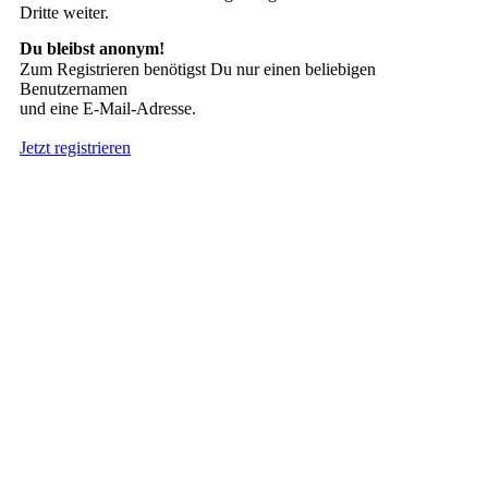
Dritte weiter.
Du bleibst anonym!
Zum Registrieren benötigst Du nur einen beliebigen
Benutzernamen
und eine E-Mail-Adresse.
Jetzt registrieren
Suche nach Tattoos
Neueste User
Es gibt
138675 Mitglieder
.
Hier sind die Neuesten:
nach oben