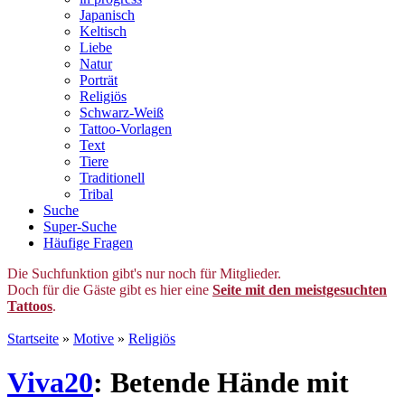
Japanisch
Keltisch
Liebe
Natur
Porträt
Religiös
Schwarz-Weiß
Tattoo-Vorlagen
Text
Tiere
Traditionell
Tribal
Suche
Super-Suche
Häufige Fragen
Die Suchfunktion gibt's nur noch für Mitglieder.
Doch für die Gäste gibt es hier eine
Seite mit den meistgesuchten
Tattoos
.
Startseite
»
Motive
»
Religiös
Viva20
: Betende Hände mit