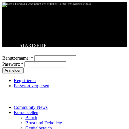
Tattoo-Bewertung für Tattoos, Vorlagen und Motive
STARTSEITE
Benutzeranmeldung
TATTOO HOCHLADEN
BESTE TATTOOS
Benutzername:
*
NEUESTE TATTOOS
Passwort:
*
KOMMENTARE
FORUM
HILFE
Registrieren
Passwort vergessen
Tattoo-Kategorien
Community-News
Körperstellen
Bauch
Brust und Dekolleté
Genitalbereich