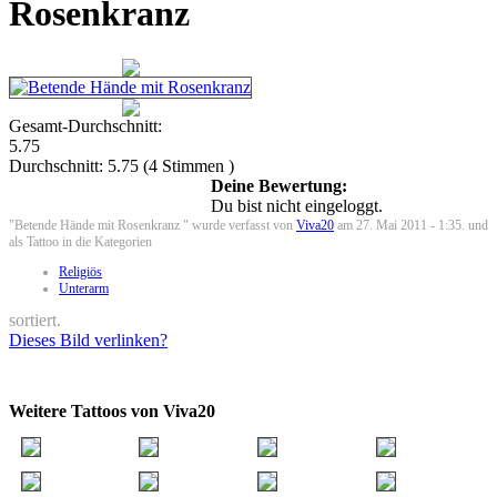
Rosenkranz
Gesamt-Durchschnitt:
5.75
Durchschnitt:
5.75
(
4
Stimmen )
Deine Bewertung:
Du bist nicht eingeloggt.
"Betende Hände mit Rosenkranz " wurde verfasst von
Viva20
am 27. Mai 2011 - 1:35. und
als Tattoo in die Kategorien
Religiös
Unterarm
sortiert.
Dieses Bild verlinken?
Weitere Tattoos von Viva20