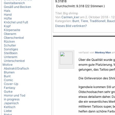
9.31818
Genitalbereich
Durchschnitt:
9.318
(
22
Stimmen )
Gesäß und Becken
Hals
Titel: Big shrimp
Hand
Von
Carmen_kwr
am 2. Oktober 2018 - 12
Hüfte
Kategorien:
Bunt
,
Tiere
,
Traditionell
,
Bauc
Knöchel und Fuß
Dieses Bild verlinken?
Kopf
Körperseite
Oberarm
Oberschenkel
Rücken
Schulter
Sonstiges
verfasst von
Monkey Man
am 
Steißbein
Unterarm
Über die Qualität wurde g
Unterschenkel
Motive
enorm gute Platzierung. W
Abstrakt/Grafisch
gelungen, das Tattoo per
Blumen
Bunt
Die Girlieversion des Shr
Comic
Cover-Up
Irgendwie kommen Stil u
Fantasy
Gurke
Oldschoolsachen sehr g
Horror und Tod
etwas detailarm daher. Da
in progress
die ein wesentliches Merkm
Japanisch
mittleren Tattoos super, 
Keltisch
Liebe
helfen dann schöne Farbv
Natur