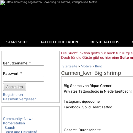
Tattoo-Bewertung für Tattoos, Vorlagen und Motive
STARTSEITE
TATTOO HOCHLADEN
BESTE TATTOOS
Die Suchfunktion gibt's nur noch für Mitglie
Benutzeranmeldung
Doch für die Gäste gibt es hier eine
Seite m
Benutzername:
*
Startseite
»
Motive
»
Bunt
: Big shrimp
Carmen_kwr
Passwort:
*
Big Shrimp von Rique Corner!
Privates Tattoostudio in Niederbreitbach!
Registrieren
Passwort vergessen
Instagram: riquecorner
Facebook: Solid Heart Tattoo
Tattoo-Kategorien
Community-News
Körperstellen
Bauch
Gesamt-Durchschnitt:
Brust und Dekolleté