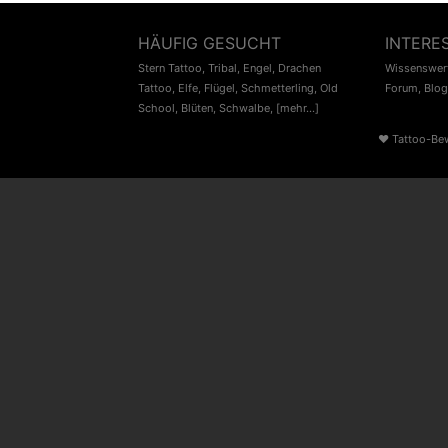
HÄUFIG GESUCHT
INTERE
Stern Tattoo
,
Tribal
,
Engel
,
Drachen
Wissenswert
Tattoo
,
Elfe
,
Flügel
,
Schmetterling
,
Old
Forum
,
Blog
School
,
Blüten
,
Schwalbe
,
[mehr...]
♥
Tattoo-Be