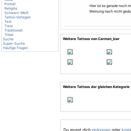
Porträt
Hier ist es gerade noch m
Religiös
Meinung nach nicht gedur
Schwarz-Weiß
Tattoo-Vorlagen
Text
Tiere
Traditionell
Tribal
Weitere Tattoos von Carmen_kwr
Suche
Super-Suche
Häufige Fragen
Weitere Tattoos der gleichen Kategorie
Du musst dich
einloggen
oder
koste