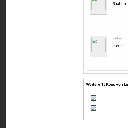
Saubere 
verfasst v
von mir...
Weitere Tattoos von L