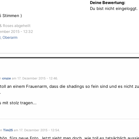
Deine Bewertung:
Du bist nicht eingeloggt.
5
Stimmen )
 & Roses abgeheilt
ember 2015 - 12:32
ß
,
Oberarm
on
cruze
am 17. Dezember 2015 - 12:46.
 toll an einem
Frauen
arm, dass die shadings so fein sind und es nicht z
.
 mit stolz tragen...
on
Tim25
am 17. Dezember 2015 - 12:54.
ön, fürs neue Foto. Jetzt sieht man doch, wie toll es tatsächlich aussie