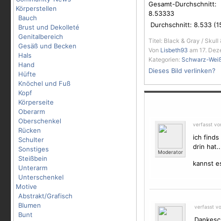
Gesamt-Durchschnitt:
Körperstellen
8.53333
Bauch
Durchschnitt:
8.533
(
1
Brust und Dekolleté
Genitalbereich
Titel: Black & Gray / Skull
Gesäß und Becken
Von
Lisbeth93
am 17. Dez
Hals
Kategorien:
Schwarz-Wei
Hand
Dieses Bild verlinken?
Hüfte
Knöchel und Fuß
Kopf
Körperseite
Oberarm
Oberschenkel
verfasst v
Rücken
ich finds
Schulter
drin hat..
Sonstiges
Moderator
Steißbein
kannst es
Unterarm
Unterschenkel
Motive
Abstrakt/Grafisch
Blumen
verfasst v
Bunt
Dankesch