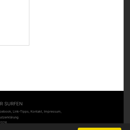
R SURFEN
acebook
,
Link-Tipps
,
Kontakt
,
Impressum
,
utzerklärung
2026.