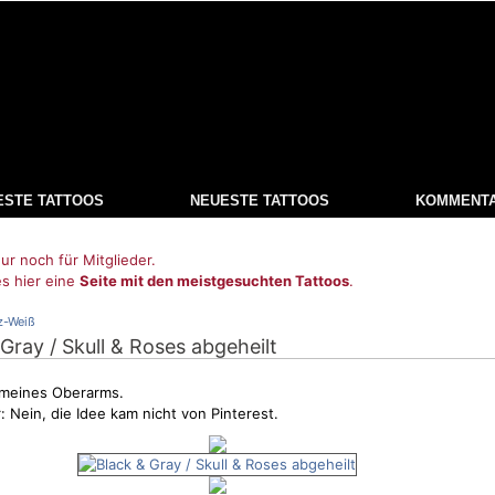
ESTE TATTOOS
NEUESTE TATTOOS
KOMMENT
ur noch für Mitglieder.
es hier eine
Seite mit den meistgesuchten Tattoos
.
z-Weiß
 Gray / Skull & Roses abgeheilt
o meines Oberarms.
 Nein, die Idee kam nicht von Pinterest.