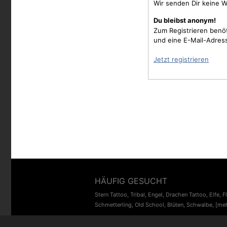
Wir senden Dir keine W
Du bleibst anonym!
Zum Registrieren benö
und eine E-Mail-Adres
Jetzt registrieren
HÄUFIG GESUCHT
Stern Tattoo
,
Tribal
,
Engel
,
Drachen Tattoo
,
Elfe
,
F
Schmetterling
,
Old School
,
Blüten
,
Schwalbe
,
[meh