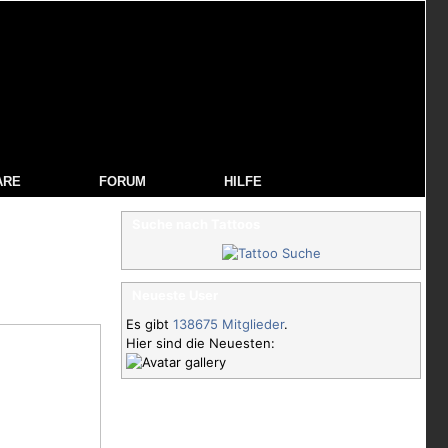
ARE
FORUM
HILFE
Suche nach Tattoos
Neueste User
Es gibt
138675 Mitglieder
.
Hier sind die Neuesten: