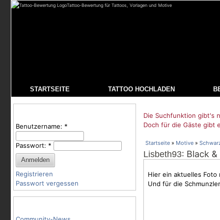
Tattoo-Bewertung für Tattoos, Vorlagen und Motive
STARTSEITE
TATTOO HOCHLADEN
B
Benutzeranmeldung
Die Suchfunktion gibt's n
Doch für die Gäste gibt 
Benutzername:
*
Startseite
»
Motive
»
Schwar
Passwort:
*
: Black &
Lisbeth93
Registrieren
Hier ein aktuelles Fot
Passwort vergessen
Und für die Schmunzler:
Tattoo-Kategorien
Community-News