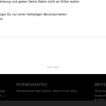
erbung und geben Deine Daten nicht an Dritte weiter.
tigst Du nur einen beliebigen Benutzernamen
se.
nach oben
INTERESSANTES
WEITE
lügel
,
Wissenswertes über Tattoos
,
Tattoo-Forum
,
Blog
TB auf F
r...]
Datensch
© 2007-