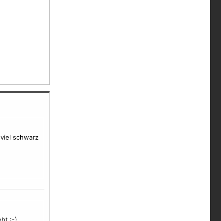
uviel schwarz
ht :-)