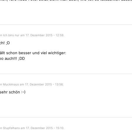
n Ich bins nur am 17. Dezember 2015 - 12:59.
h! ;D
ällt schon besser und viel wichtiger:
oo auch!!! ;DD
on Muckimaus am 17. Dezember 2015 - 13:56.
 sehr schön :-)
on Stupfelhans am 17. Dezember 2015 - 15:10.