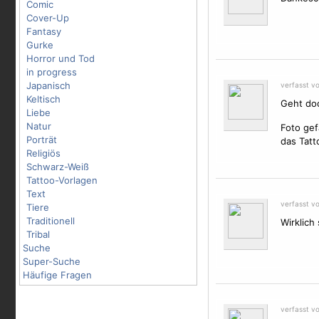
Comic
Cover-Up
Fantasy
Gurke
Horror und Tod
in progress
Japanisch
verfasst vo
Keltisch
Geht doc
Liebe
Natur
Foto gef
Porträt
das Tatt
Religiös
Schwarz-Weiß
Tattoo-Vorlagen
Text
verfasst v
Tiere
Traditionell
Wirklich
Tribal
Suche
Super-Suche
Häufige Fragen
verfasst v