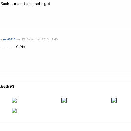
Sache, macht sich sehr gut.
on
ron 0815
am 19. Dezember 2015 - 1:40.
.............9 Pkt
isbeth93