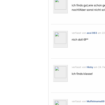
ich finds gut,wie schon g
noch!!Aber sonst nicht sc
verfasst von
assi 063
am 22.
nich doll 6P*
verfasst von
Hicky
am 24. Fe
Ich finds klasse!
verfasst von
Muffelmama89