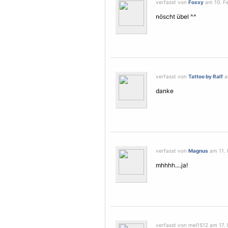
verfasst von
Foxxy
am 10. Fe
nöscht übel ^^
verfasst von
Tattoo by Ralf
a
danke
verfasst von
Magnus
am 11. 
mhhhh....ja!
verfasst von mel1512 am 17. 