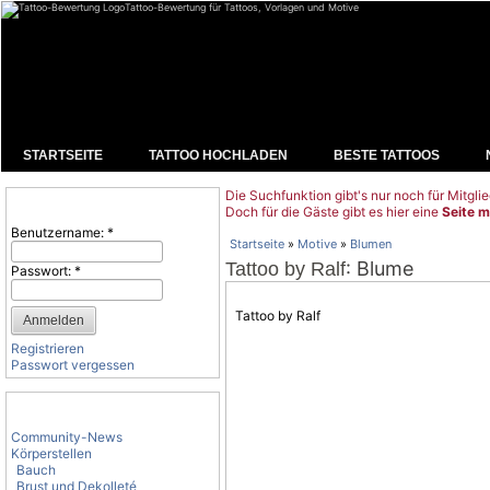
Tattoo-Bewertung für Tattoos, Vorlagen und Motive
STARTSEITE
TATTOO HOCHLADEN
BESTE TATTOOS
Die Suchfunktion gibt's nur noch für Mitglie
Benutzeranmeldung
Doch für die Gäste gibt es hier eine
Seite m
Benutzername:
*
Startseite
»
Motive
»
Blumen
: Blume
Tattoo by Ralf
Passwort:
*
Tattoo by Ralf
Registrieren
Passwort vergessen
Tattoo-Kategorien
Community-News
Körperstellen
Bauch
Brust und Dekolleté