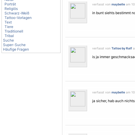
Porträt
verfasst von
maybelle
am 10.
Religiös
in bunt siehts bestimmt n
Schwarz-Weiß
Tattoo-Vorlagen
Text
Tiere
Traditionell
Tribal
Suche
Super-Suche
verfasst von
Tattoo by Ralf
a
Häufige Fragen
is ja immer geschmacksach
verfasst von
maybelle
am 10.
ja sicher, hab auch nicht