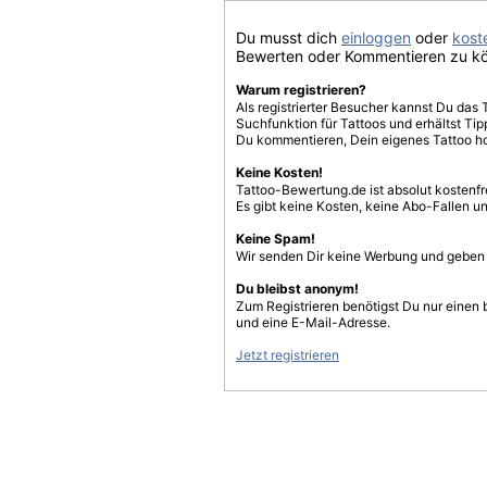
Du musst dich
einloggen
oder
koste
Bewerten oder Kommentieren zu k
Warum registrieren?
Als registrierter Besucher kannst Du das 
Suchfunktion für Tattoos und erhältst T
Du kommentieren, Dein eigenes Tattoo h
Keine Kosten!
Tattoo-Bewertung.de ist absolut kostenf
Es gibt keine Kosten, keine Abo-Fallen u
Keine Spam!
Wir senden Dir keine Werbung und geben D
Du bleibst anonym!
Zum Registrieren benötigst Du nur einen
und eine E-Mail-Adresse.
Jetzt registrieren