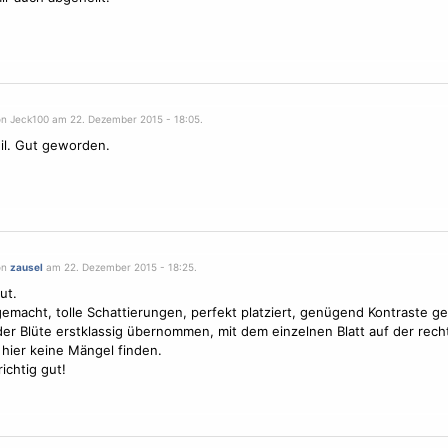
on Jeck100 am 22. Dezember 2015 - 18:05.
eil. Gut geworden.
on
zausel
am 22. Dezember 2015 - 18:25.
ut.
emacht, tolle Schattierungen, perfekt platziert, genügend Kontraste ge
der Blüte erstklassig übernommen, mit dem einzelnen Blatt auf der rech
 hier keine Mängel finden.
richtig gut!