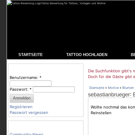
Tattoo-Bewertung für Tattoos, Vorlagen und Motive
STARTSEITE
TATTOO HOCHLADEN
B
Benutzeranmeldung
Die Suchfunktion gibt's n
Doch für die Gäste gibt 
Benutzername:
*
Startseite
»
Motive
»
Blumen
Passwort:
*
:
sebastianbrueger
Registrieren
Wollte nochmal das kom
Passwort vergessen
Reinstellen
Tattoo-Kategorien
Community-News