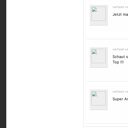
verfasst v
Jetzt ma
verfasst v
Schaut s
Top !!!
verfasst v
Super Arb