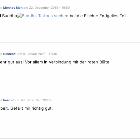
on
Monkey Man
am 22. Dezember 2015 - 19:50.
l Buddha
bei die Fische: Endgeiles Teil.
on
runner21
am 9. Januar 2016 - 17:36.
ehr gut aus! Vor allem in Verbindung mit der roten Blüte!
on
baer
am 9. Januar 2016 - 20:23.
eit. Gefällt mir richtig gut.