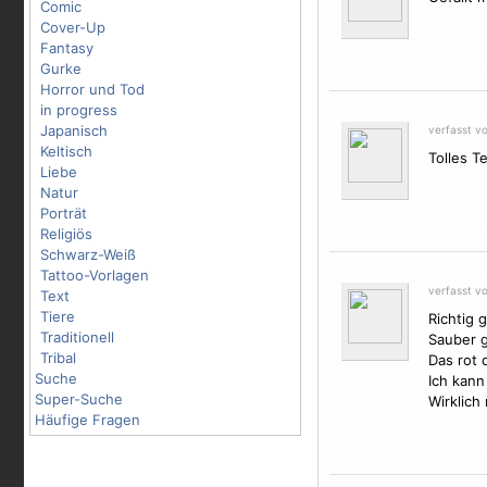
Comic
Cover-Up
Fantasy
Gurke
Horror und Tod
in progress
Japanisch
verfasst v
Keltisch
Tolles T
Liebe
Natur
Porträt
Religiös
Schwarz-Weiß
Tattoo-Vorlagen
verfasst v
Text
Tiere
Richtig g
Traditionell
Sauber g
Tribal
Das rot 
Suche
Ich kann
Super-Suche
Wirklich 
Häufige Fragen