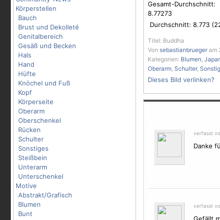
Gesamt-Durchschnitt:
Körperstellen
8.77273
Bauch
Durchschnitt:
8.773
(
2
Brust und Dekolleté
Genitalbereich
Titel: Buddha
Gesäß und Becken
Von
sebastianbrueger
am 2
Hals
Kategorien:
Blumen
,
Japa
Hand
Oberarm
,
Schulter
,
Sonsti
Hüfte
Dieses Bild verlinken?
Knöchel und Fuß
Kopf
Körperseite
Oberarm
Oberschenkel
Rücken
verfasst v
Schulter
Danke fü
Sonstiges
Steißbein
Unterarm
Unterschenkel
Motive
Abstrakt/Grafisch
Blumen
verfasst v
Bunt
Gefällt 