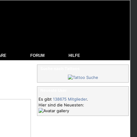
ARE
FORUM
HILFE
Suche nach Tattoos
Neueste User
Es gibt
138675 Mitglieder
.
Hier sind die Neuesten: