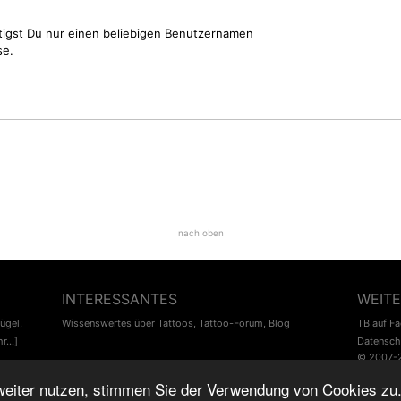
tigst Du nur einen beliebigen Benutzernamen
se.
nach oben
INTERESSANTES
WEITE
lügel
,
Wissenswertes über Tattoos
,
Tattoo-Forum
,
Blog
TB auf F
r...]
Datensch
© 2007-
♥
Tattoo-Bewertung.de
liebt dich! Wirklich. ♥
weiter nutzen, stimmen Sie der Verwendung von Cookies zu