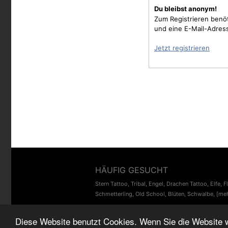
Du bleibst anonym!
Zum Registrieren benö
und eine E-Mail-Adres
Jetzt registrieren
HÄUFIG GESUCHT
Stern Tattoo
,
Tribal
,
Engel
,
Drachen Tattoo
,
Elfe
,
F
Schmetterling
,
Old School
,
Blüten
,
Schwalbe
,
[meh
Diese Website benutzt Cookies. Wenn Sie die Website 