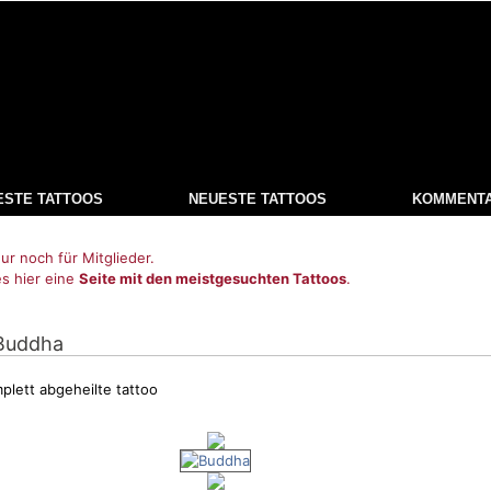
ESTE TATTOOS
NEUESTE TATTOOS
KOMMENT
ur noch für Mitglieder.
es hier eine
Seite mit den meistgesuchten Tattoos
.
 Buddha
plett abgeheilte tattoo