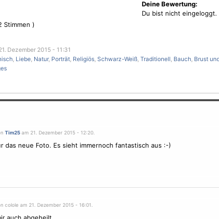
Deine Bewertung:
Du bist nicht eingeloggt.
2
Stimmen )
1. Dezember 2015 - 11:31
nisch
,
Liebe
,
Natur
,
Porträt
,
Religiös
,
Schwarz-Weiß
,
Traditionell
,
Bauch
,
Brust un
ges
on
Tim25
am 21. Dezember 2015 - 12:20.
r das neue Foto. Es sieht immernoch fantastisch aus :-)
on colole am 21. Dezember 2015 - 16:01.
mir auch abgeheilt.